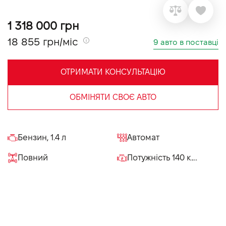
VIDI Кар'єра
1 318 000 грн
18 855 грн/міс
9 авто в поставці
Контакти
ОТРИМАТИ КОНСУЛЬТАЦІЮ
Підпишись на наш канал та слідкуй за
акціями, послугами та новинками
ОБМІНЯТИ СВОЄ АВТО
Бензин, 1.4 л
Автомат
Повний
Потужність 140 к.с.