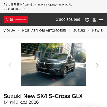
Авто В ЛІЗИНГ для фізичних та юридичних осіб.
X
Докладніше
0 800 308 999
VIDI.UA
НОВІ ЛЕГКОВІ АВТОМОБІЛІ
SUZUKI
NEW SX4
Про компанію
Акції %
Новини
Політика якості
Suzuki New SX4 S-Cross GLX
Вакансії
1.4 (140 к.с.) 2026