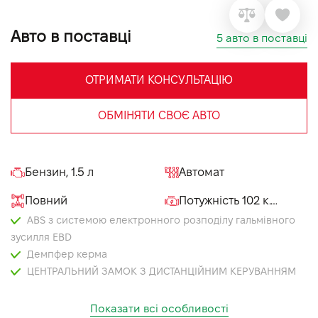
VIDI Кар'єра
Авто в поставці
5 авто в поставці
Контакти
ОТРИМАТИ КОНСУЛЬТАЦІЮ
Підпишись на наш канал та слідкуй за
ОБМІНЯТИ СВОЄ АВТО
акціями, послугами та новинками
Бензин, 1.5 л
Автомат
Повний
Потужність 102 к.с.
ABS з системою електронного розподілу гальмівного
зусилля EBD
Демпфер керма
ЦЕНТРАЛЬНИЙ ЗАМОК З ДИСТАНЦІЙНИМ КЕРУВАННЯМ
Кріплення для дитячих сидінь ISOFIX
Балки дверей для захисту від бокового удару
Показати всі особливості