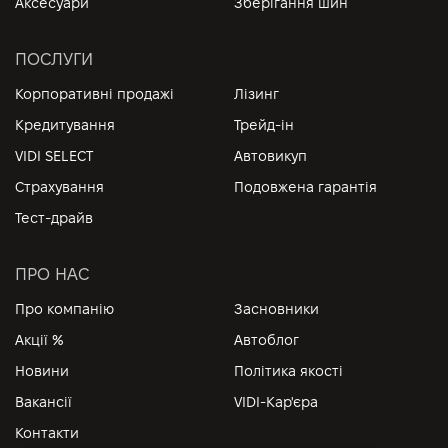
Аксесуари
Зберігання шин
ПОСЛУГИ
Корпоративні продажі
Лізинг
Кредитування
Трейд-ін
VIDI SELECT
Автовикуп
Страхування
Подовжена гарантія
Тест-драйв
ПРО НАС
Про компанію
Засновники
Акції %
Автоблог
Новини
Політика якості
Вакансії
VIDI-Кар'єра
Контакти