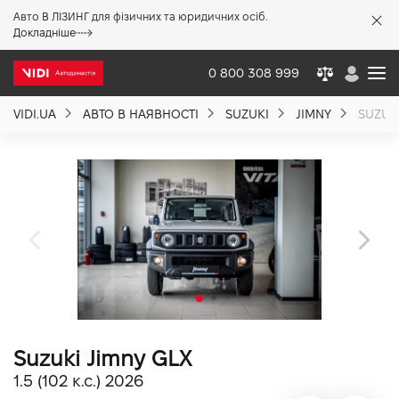
Авто В ЛІЗИНГ для фізичних та юридичних осіб.
X
Докладніше
0 800 308 999
VIDI.UA
АВТО В НАЯВНОСТІ
SUZUKI
JIMNY
SUZUKI
Про компанію
Акції %
Новини
Політика якості
Suzuki Jimny GLX
Вакансії
1.5 (102 к.с.) 2026