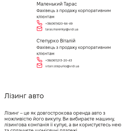
Маленький Тарас
Фахівець з продажу корпоративним
клієнтам
+38(067)620-64-49
taras.malenkyi@vidi.ua
Степурко Віталій
Фахівець з продажу корпоративним
клієнтам
+38(067)213-20-43
vitalii.stepurko@vidi.ua
Лізинг авто
Лізинг – це як довгострокова оренда авто з
можливістю його викупу. Ви вибираєте машину,
лізингова компанія її купує, а ви користуєтесь нею
та сплачуєте щомісячні платежі.