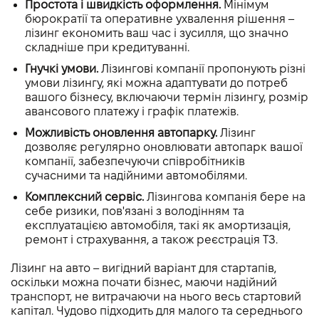
Простота і швидкість оформлення.
Мінімум
бюрократії та оперативне ухвалення рішення –
лізинг економить ваш час і зусилля, що значно
складніше при кредитуванні.
Гнучкі умови.
Лізингові компанії пропонують різні
умови лізингу, які можна адаптувати до потреб
вашого бізнесу, включаючи термін лізингу, розмір
авансового платежу і графік платежів.
Можливість оновлення автопарку.
Лізинг
дозволяє регулярно оновлювати автопарк вашої
компанії, забезпечуючи співробітників
сучасними та надійними автомобілями.
Комплексний сервіс.
Лізингова компанія бере на
себе ризики, пов'язані з володінням та
експлуатацією автомобіля, такі як амортизація,
ремонт і страхування, а також реєстрація ТЗ.
Лізинг на авто – вигідний варіант для стартапів,
оскільки можна почати бізнес, маючи надійний
транспорт, не витрачаючи на нього весь стартовий
капітал. Чудово підходить для малого та середнього