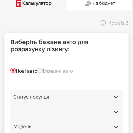
Калькулятор
Під бюджет
Крок
1
з 3
Виберіть бажане авто для
розрахунку лізингу:
Нові авто
Вживані авто