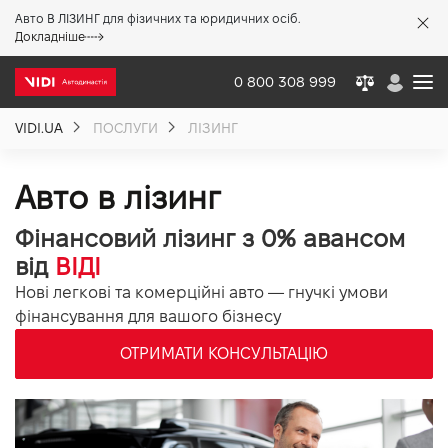
Авто В ЛІЗИНГ для фізичних та юридичних осіб.
X
Докладніше
0 800 308 999
VIDI.UA
ПОСЛУГИ
ЛІЗИНГ
Про компанію
Авто в лізинг
Акції %
Фінансовий лізинг з 0% авансом
від
ВІДІ
Новини
Нові легкові та комерційні авто — гнучкі умови
фінансування для вашого бізнесу
Політика якості
ОТРИМАТИ КОНСУЛЬТАЦІЮ
Вакансії