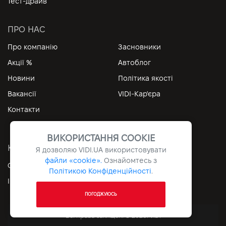
Тест-драйв
ПРО НАС
Про компанію
Засновники
Акції %
Автоблог
Новини
Політика якості
Вакансії
VIDI-Кар'єра
Контакти
ВИКОРИСТАННЯ COOKIE
КОРИСНІ ПОСИЛАННЯ
Я дозволяю
VIDI.UA
використовувати
файли «cookie».
Ознайомтесь з
Особистий кабінет
Контакти
Політикою Конфіденційності
.
Інформація
Архів
ПОГОДЖУЮСЬ
Всі права захищені © 2026. VIDI