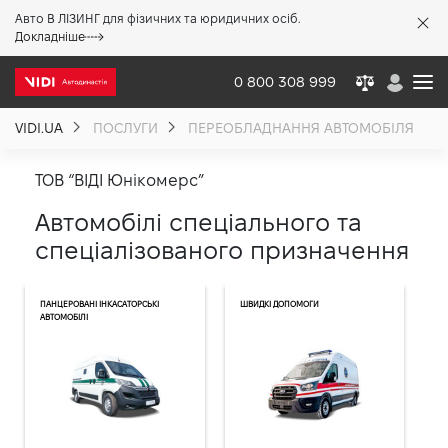
Авто В ЛІЗИНГ для фізичних та юридичних осіб.
X
Докладніше
0 800 308 999
VIDI.UA
ПОСЛУГИ
ПЕРЕОБЛАДНАННЯ АВТОМОБІЛЯ
Про компанію
ТОВ “ВІДІ Юнікомерс”
Акції %
Автомобілі спеціального та
спеціалізованого призначення
Новини
ПАНЦЕРОВАНІ ІНКАСАТОРСЬКІ
ШВИДКІ ДОПОМОГИ
АВТОМОБІЛІ
Політика якості
Вакансії