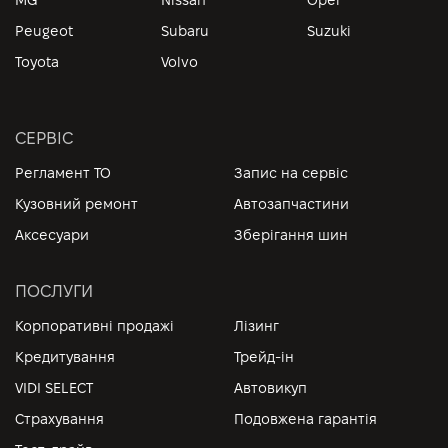
MG
Nissan
Opel
Peugeot
Subaru
Suzuki
Toyota
Volvo
СЕРВІС
Регламент ТО
Запис на сервіс
Кузовний ремонт
Автозапчастини
Аксесуари
Зберігання шин
ПОСЛУГИ
Корпоративні продажі
Лізинг
Кредитування
Трейд-ін
VIDI SELECT
Автовикуп
Страхування
Подовжена гарантія