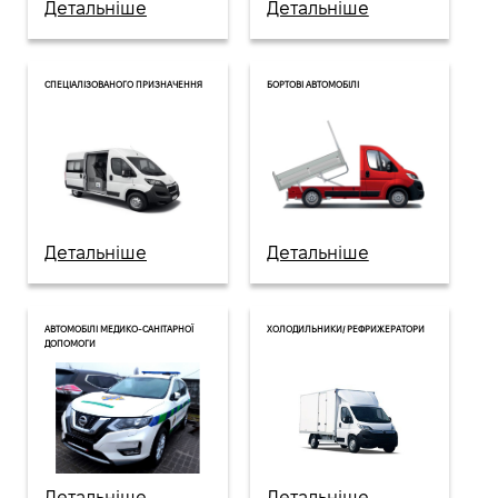
Детальніше
Детальніше
VIDI Кар'єра
СПЕЦІАЛІЗОВАНОГО ПРИЗНАЧЕННЯ
БОРТОВІ АВТОМОБІЛІ
Контакти
Підпишись на наш канал та слідкуй за
акціями, послугами та новинками
Детальніше
Детальніше
АВТОМОБІЛІ МЕДИКО-САНІТАРНОЇ
ХОЛОДИЛЬНИКИ/ РЕФРИЖЕРАТОРИ
ДОПОМОГИ
Детальніше
Детальніше