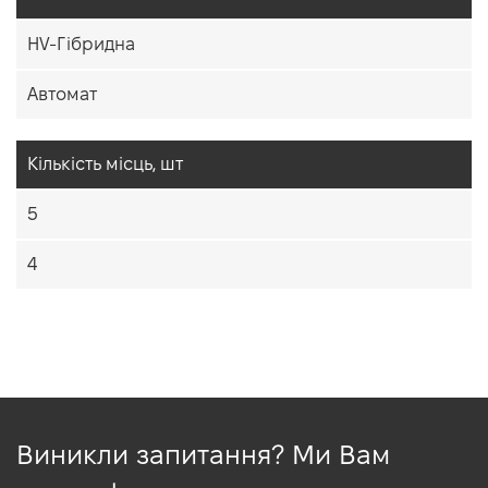
HV-Гібридна
Автомат
Кiлькiсть мiсць, шт
5
4
Виникли запитання? Ми Вам