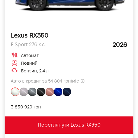
Lexus RX350
2026
F Sport 276 к.с.
Автомат
Повний
Бензин, 2.4 л
Авто в кредит за 54 804 грн/міс
3 830 929 грн
Переглянути Lexus RX350