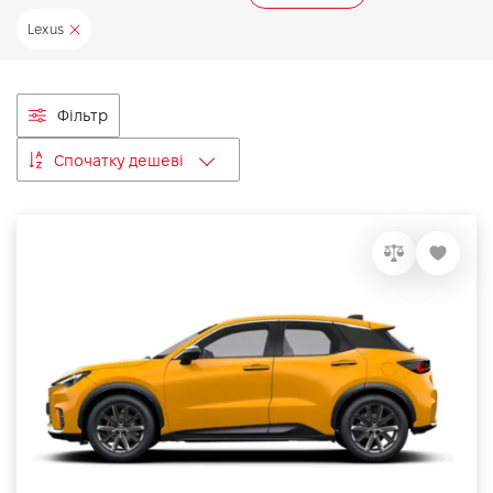
VIDI Кар'єра
Lexus
Контакти
Фільтр
Спочатку дешеві
Підпишись на наш канал та слідкуй за
акціями, послугами та новинками