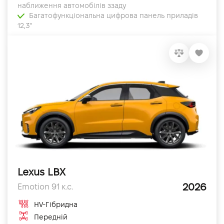
наближення автомобілів ззаду
Багатофункціональна цифрова панель приладів
12,3"
Lexus LBX
2026
Emotion 91 к.с.
HV-Гібридна
Передній