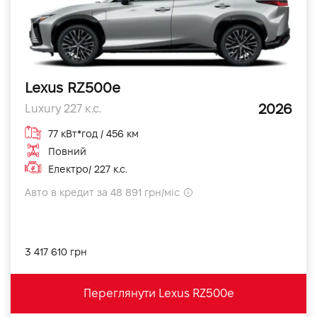
Lexus RZ500e
2026
Luxury 227 к.с.
77 кВт*год / 456 км
Повний
Електро/ 227 к.с.
Авто в кредит за 48 891 грн/міс
3 417 610 грн
Переглянути Lexus RZ500e