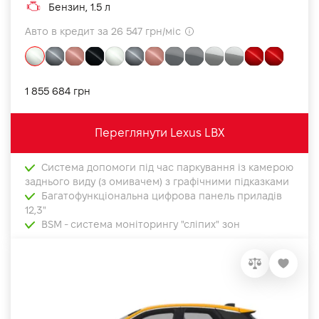
Бензин, 1.5 л
Авто в кредит за 26 547 грн/міс
1 855 684 грн
Переглянути Lexus LBX
Система допомоги під час паркування із камерою
заднього виду (з омивачем) з графічними підказками
Багатофункціональна цифрова панель приладів
12,3"
BSM - cистема моніторингу "сліпих" зон