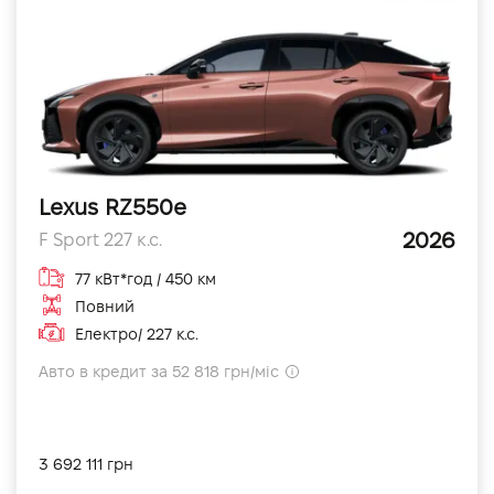
Lexus RZ550e
2026
F Sport 227 к.с.
77 кВт*год / 450 км
Повний
Електро/ 227 к.с.
Авто в кредит за 52 818 грн/міс
3 692 111 грн