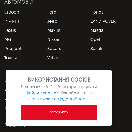
АВТОМОБІЛІ
Citroen
Ford
Honda
INFINITI
Jeep
LAND ROVER
Lexus
Maxus
Mazda
MG
Nissan
Opel
Peugeot
Subaru
Suzuki
Toyota
Volvo
ВИКОРИСТАННЯ COOKIE
СЕРВІС
Я дозволяю
VIDI.UA
використовувати
Регламент ТО
Запис на сервіс
файли «cookie».
Ознайомтесь з
Політикою Конфіденційності
.
Кузовний ремонт
Автозапчастини
Аксесуари
Зберігання шин
ПОГОДЖУЮСЬ
ПОСЛУГИ