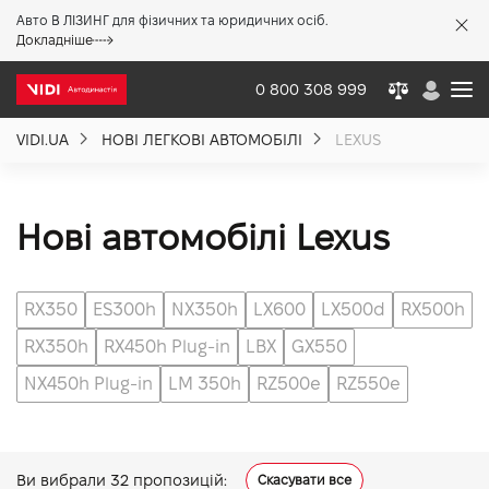
Авто В ЛІЗИНГ для фізичних та юридичних осіб.
X
Докладніше
0 800 308 999
VIDI.UA
НОВІ ЛЕГКОВІ АВТОМОБІЛІ
LEXUS
Про компанію
Акції %
Нові автомобілі Lexus
Новини
RX350
ES300h
NX350h
LX600
LX500d
RX500h
RX350h
RX450h Plug-in
LBX
GX550
Політика якості
NX450h Plug-in
LM 350h
RZ500e
RZ550e
Вакансії
Ви вибрали
32
пропозицій:
Скасувати все