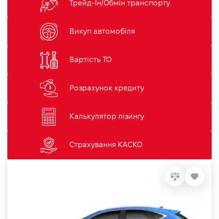
Трейд-Ін/Обмін транспорту
Викуп автомобіля
Вартість ТО
Розрахунок кредиту
Калькулятор лізингу
Страхування КАСКО