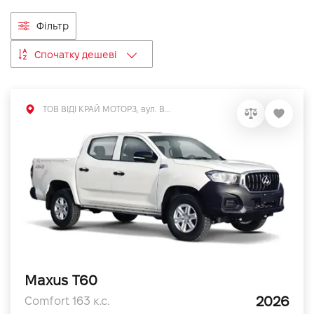
VIDI Кар'єра
Фільтр
Спочатку дешеві
Контакти
Підпишись на наш канал та слідкуй за
ТОВ ВІДІ КРАЙ МОТОРЗ, вул. Велика Кільцева, 60а
акціями, послугами та новинками
Maxus T60
2026
Comfort 163 к.с.