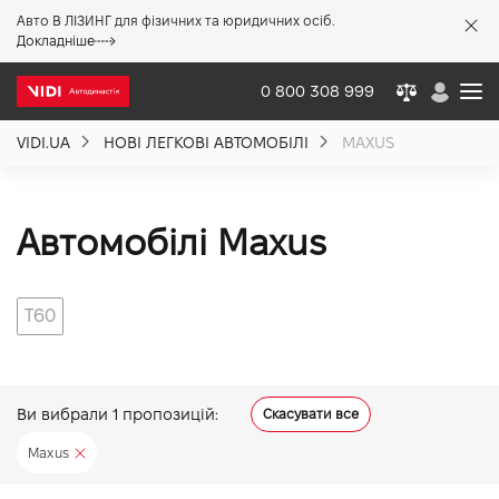
Авто В ЛІЗИНГ для фізичних та юридичних осіб.
X
Докладніше
0 800 308 999
VIDI.UA
НОВІ ЛЕГКОВІ АВТОМОБІЛІ
MAXUS
Про компанію
Акції %
Автомобілі Maxus
Новини
T60
Політика якості
Ви вибрали
1
пропозицій:
Скасувати все
Вакансії
Maxus