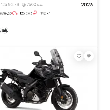
2023
 125 9,2 кВт @ 7500 к.с.
циліндр
125 см3
142 кг