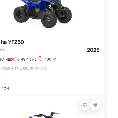
ha YFZ50
2025
к.с.
циліндр
49.4 см3
100 кг
кредит за 2028 грн/міс
0 грн