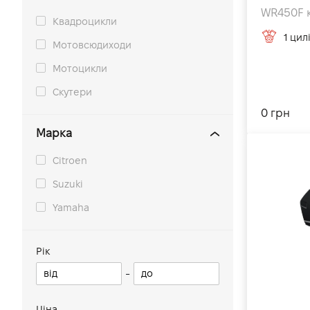
WR450F к
Квадроцикли
1 цил
Мотовсюдиходи
Мотоцикли
Скутери
0 грн
Марка
Citroen
Suzuki
Yamaha
Рік
-
Ціна