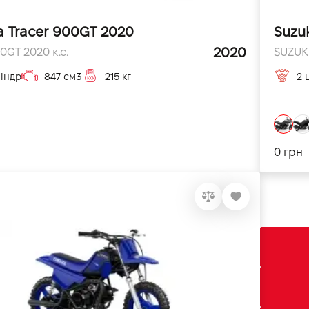
 Tracer 900GT 2020
Suzu
2020
0GT 2020 к.с.
SUZUKI
індр
847 см3
215 кг
2 
0 грн