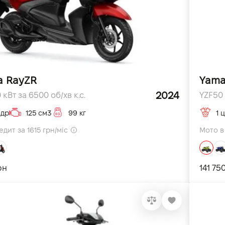
a RayZR
Yama
2024
 кВт за 6500 об/хв к.с.
YZF50 
ндр
125 см3
99 кг
1 
дит за 1615 грн/міс
Мото в 
рн
141 75