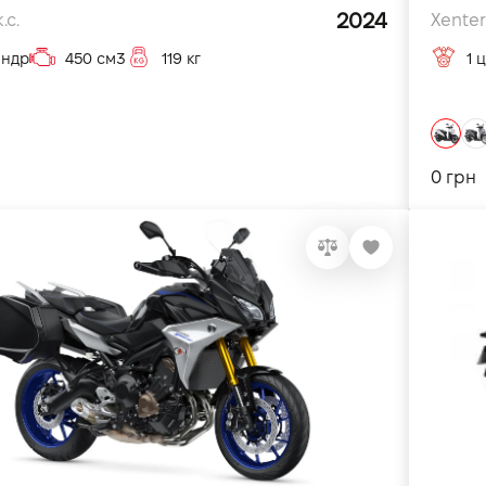
2024
.с.
Xenter
індр
450 см3
119 кг
1 
0 грн