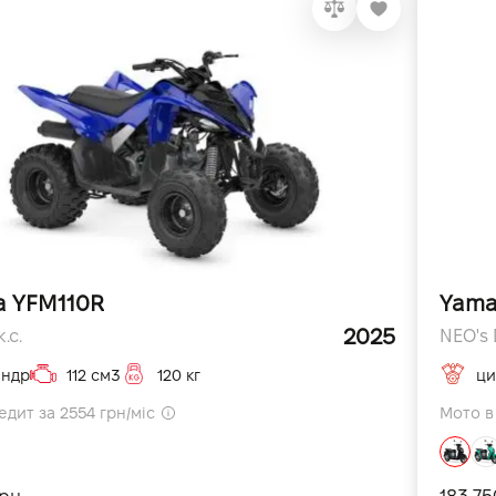
 YFM110R
Yama
2025
.с.
NEO's D
індр
112 см3
120 кг
ци
едит за 2554 грн/міс
Мото в 