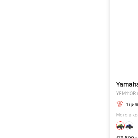
Yamaha
YFM110R к
1 цил
Мото в кр