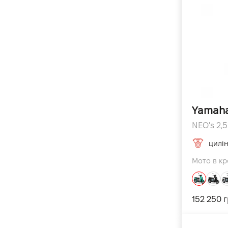
Yamaha
NEO's 2,5 
цилі
Мото в кр
152 250 