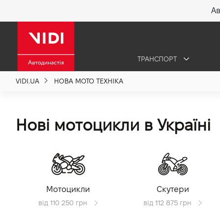
Ав
X
ТРАНСПОРТ
Про компанію
VIDI.UA
НОВА МОТО ТЕХНІКА
Акції %
Нові мотоцикли в Україні
Новини
Політика якості
Мотоцикли
Скутери
Вакансії
від 110 250 грн
від 112 875 грн