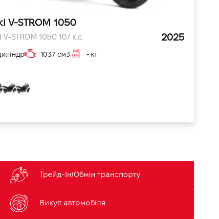
ki V-STROM 1050
2025
 V-STROM 1050 107 к.с.
циліндр
1037 см3
- кг
Трейд-Ін/Обмін транспорту
Викуп автомобіля