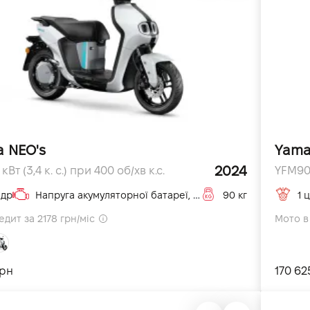
 NEO's
Yama
2024
кВт (3,4 к. с.) при 400 об/хв к.с.
YFM90R
ндр
Напруга акумуляторної батареї, ємність 50,4 В, 19,2 А·год (5 год) см3
90 кг
1 
едит за 2178 грн/міс
Мото в 
грн
170 62