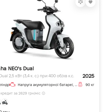
ha NEO's Dual
2025
ual 2,5 кВт (3,4 к. с.) при 400 об/хв к.с.
ліндр
Напруга акумуляторної батареї, ємність 50,4 В, 19,2 А·год (5 год) см3
90 кг
кредит за 2629 грн/міс