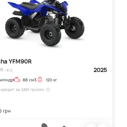
ha YFM90R
2025
 - к.с.
циліндр
88 см3
120 кг
кредит за 2441 грн/міс
5 грн