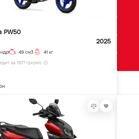
a PW50
2025
індр
49 см3
41 кг
дит за 1577 грн/міс
рн