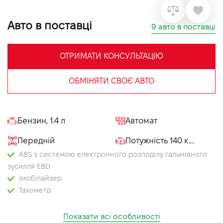
VIDI Кар'єра
Авто в поставці
9 авто в поставці
Контакти
ОТРИМАТИ КОНСУЛЬТАЦІЮ
Підпишись на наш канал та слідкуй за
ОБМІНЯТИ СВОЄ АВТО
акціями, послугами та новинками
Бензин, 1.4 л
Автомат
Передній
Потужність 140 к.с.
ABS з системою електронного розподілу гальмівного
зусилля EBD
Імобілайзер
Тахометр
Передні ремені безпеки з регулюванням по висоті
Система безключового доступу
Показати всі особливості