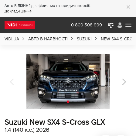
Авто В ЛІЗИНГ для фізичних та юридичних осіб.
X
Докладніше
0 800 308 999
VIDI.UA
АВТО В НАЯВНОСТІ
SUZUKI
NEW SX4 S-CROS
Про компанію
Акції %
Новини
Політика якості
Suzuki New SX4 S-Cross GLX
Вакансії
1.4 (140 к.с.) 2026