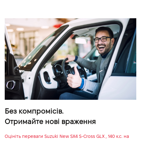
Без компромісів.
Отримайте нові враження
Оцініть переваги
Suzuki New SX4 S-Cross GLX , 140 к.с.
на