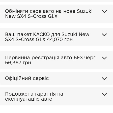
2 додаткових високочастотних динаміка
Центральний динамік
Обміняти своє авто на нове Suzuki
New SX4 S-Cross GLX
9-дюймовий дисплей HD
Оздоблення сидінь комбінація натуральної шкіри та
екошкіри
Ваш пакет КАСКО для Suzuki New
Центральний підлокітник задній
SX4 S-Cross GLX
44,070 грн.
Первинна реєстрація авто БЕЗ черг
56,367 грн.
Офіційний сервіс
Подовжена гарантія на
експлуатацію авто