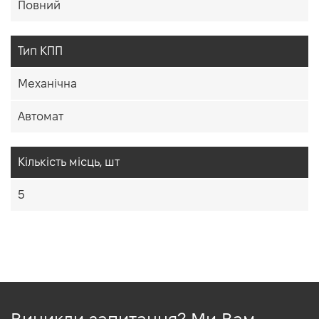
Повний
Тип КПП
Механічна
Автомат
Кiлькiсть мiсць, шт
5