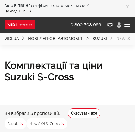
Авто В ЛІЗИНГ для фізичних та юридичних осіб.
X
Докладніше
0 800 308 999
VIDI.UA
НОВІ ЛЕГКОВІ АВТОМОБІЛІ
SUZUKI
NEW-SX4
Про компанію
Акції %
Комплектації та ціни
Suzuki S-Cross
Новини
Політика якості
Ви вибрали
5
пропозицій:
Скасувати все
Вакансії
Suzuki
New SX4 S-Cross