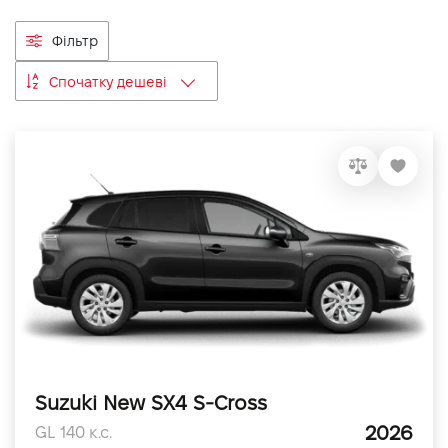
VIDI Кар'єра
Фільтр
Спочатку дешеві
Контакти
Підпишись на наш канал та слідкуй за
акціями, послугами та новинками
Suzuki New SX4 S-Cross
2026
GL 140 к.с.