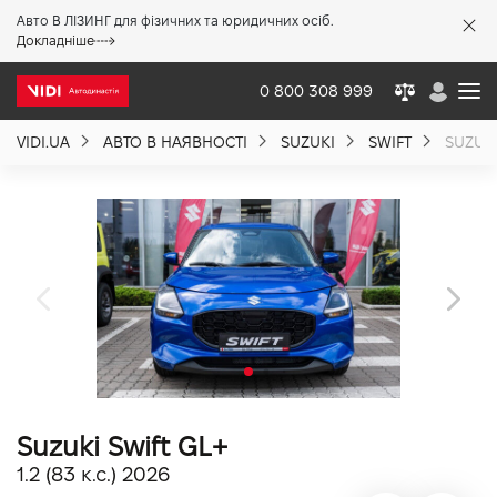
Авто В ЛІЗИНГ для фізичних та юридичних осіб.
X
Докладніше
0 800 308 999
VIDI.UA
АВТО В НАЯВНОСТІ
SUZUKI
SWIFT
SUZUKI
Про компанію
Акції %
Новини
Політика якості
Suzuki Swift GL+
Вакансії
1.2 (83 к.с.) 2026