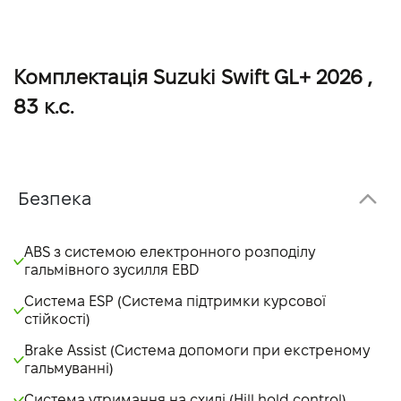
Кишені для зберігання у передніх та задніх дверях
Підголівники передні (2 шт.) і роздільні підголівники
задніх сидінь (3шт)
Комплектація Suzuki Swift GL+ 2026 ,
Тканинна оббивка сидінь
83 к.с.
Полиця багажного відсіку
Підсвічування багажного відділення
Важіль стоянкового гальма з хромованою кнопкою
Безпека
ABS з системою електронного розподілу
гальмівного зусилля EBD
Система ESP (Система підтримки курсової
стійкості)
Brake Assist (Система допомоги при екстреному
гальмуванні)
Система утримання на схилі (Hill hold control)