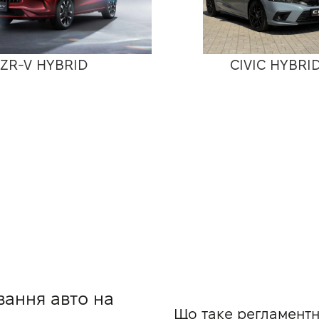
ZR-V HYBRID
CIVIC HYBRI
вання авто на
Що таке регламентн