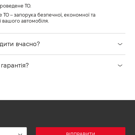
проведене ТО.
 ТО – запорука безпечної, економної та
ї вашого автомобіля.
дити вчасно?
гарантія?
ВІДПРАВИТИ