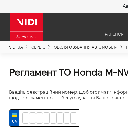
Ав
X
ТРАНСПОРТ
Про компанію
VIDI.UA
СЕРВІС
ОБСЛУГОВУВАННЯ АВТОМОБІЛЯ
Акції %
Регламент ТО Honda M-NV
Новини
Введіть реєстраційний номер, щоб отримати інфор
Політика якості
щодо регламентного обслуговування Вашого авто.
Вакансії