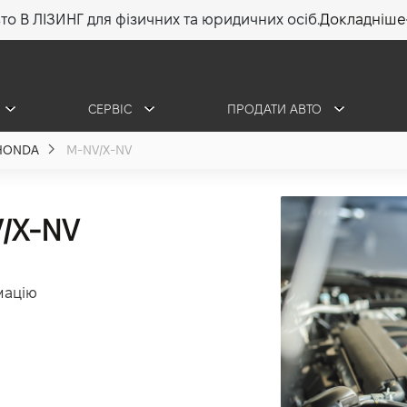
то В ЛІЗИНГ для фізичних та юридичних осіб.
Докладніше
СЕРВІС
ПРОДАТИ АВТО
HONDA
M-NV/X-NV
/X-NV
мацію