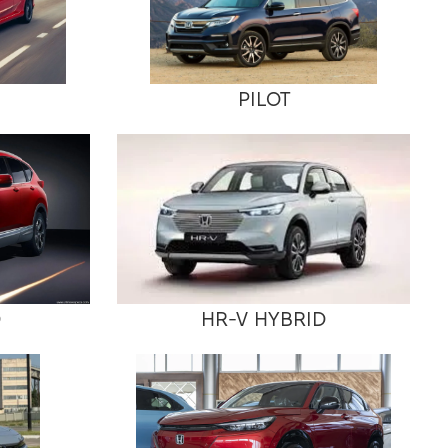
PILOT
D
HR-V HYBRID