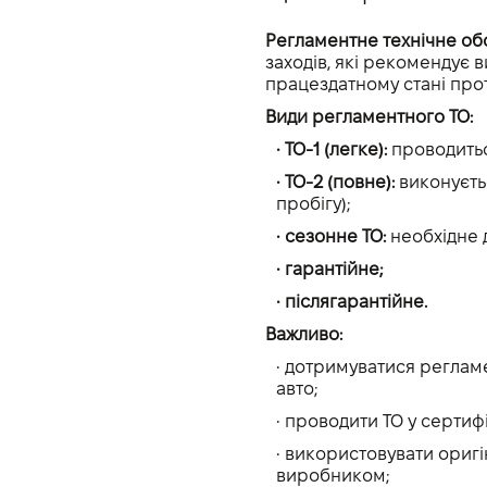
Регламентне технічне обс
заходів, які рекомендує 
працездатному стані прот
Види регламентного ТО:
• ТО-1 (легке):
проводиться
• ТО-2 (повне):
виконуєть
пробігу);
• сезонне ТО:
необхідне дв
• гарантійне;
• післягарантійне.
Важливо:
• дотримуватися регла
авто;
• проводити ТО у сертиф
• використовувати оригі
виробником;