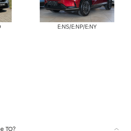
D
E:NS/E:NP/E:NY
е ТО?