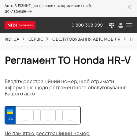
Авто В ЛІЗИНГ для фізичних та юридичних осіб.
X
Докладніше
0 800 308 999
VIDI.UA
СЕРВІС
ОБСЛУГОВУВАННЯ АВТОМОБІЛЯ
HO
Про компанію
Регламент ТО Honda HR-V
Акції %
Введіть реєстраційний номер, щоб отримати
Новини
інформацію щодо регламентного обслуговування
Вашого авто.
Політика якості
Вакансії
Не пам'ятаю реєстраційний номер