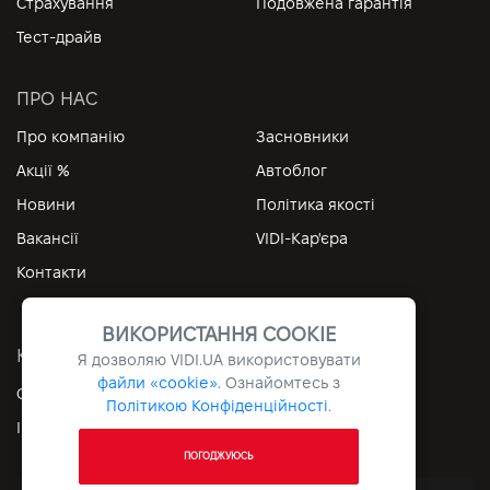
Страхування
Подовжена гарантія
Тест-драйв
ПРО НАС
Про компанію
Засновники
Акції %
Автоблог
Новини
Політика якості
Вакансії
VIDI-Кар'єра
Контакти
ВИКОРИСТАННЯ COOKIE
КОРИСНІ ПОСИЛАННЯ
Я дозволяю
VIDI.UA
використовувати
файли «cookie».
Ознайомтесь з
Особистий кабінет
Контакти
Політикою Конфіденційності
.
Інформація
Архів
ПОГОДЖУЮСЬ