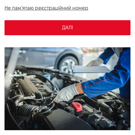
VIDI Кар'єра
Не пам'ятаю реєстраційний номер
Контакти
ДАЛІ
Підпишись на наш канал та слідкуй за
акціями, послугами та новинками