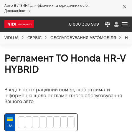
Авто В ЛІЗИНГ для фізичних та юридичних осіб.
X
Докладніше
0 800 308 999
VIDI.UA
СЕРВІС
ОБСЛУГОВУВАННЯ АВТОМОБІЛЯ
HO
Про компанію
Регламент ТО Honda HR-V
Акції %
HYBRID
Новини
Введіть реєстраційний номер, щоб отримати
інформацію щодо регламентного обслуговування
Політика якості
Вашого авто.
Вакансії