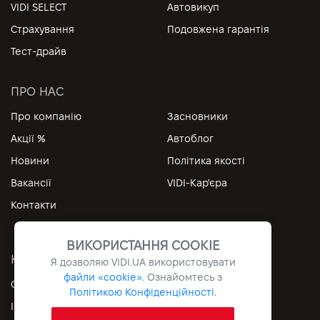
VIDI SELECT
Автовикуп
Страхування
Подовжена гарантія
Тест-драйв
ПРО НАС
Про компанію
Засновники
Акції %
Автоблог
Новини
Політика якості
Вакансії
VIDI-Кар'єра
Контакти
ВИКОРИСТАННЯ COOKIE
КОРИСНІ ПОСИЛАННЯ
Я дозволяю
VIDI.UA
використовувати
файли «cookie».
Ознайомтесь з
Особистий кабінет
Контакти
Політикою Конфіденційності
.
Інформація
Архів