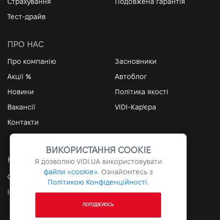
Страхування
Подовжена гарантія
Тест-драйв
ПРО НАС
Про компанію
Засновники
Акції %
Автоблог
Новини
Політика якості
Вакансії
VIDI-Кар'єра
Контакти
ВИКОРИСТАННЯ COOKIE
КОРИСНІ ПОСИЛАННЯ
Я дозволяю
VIDI.UA
використовувати
файли «cookie».
Ознайомтесь з
Особистий кабінет
Контакти
Політикою Конфіденційності
.
Інформація
Архів
ПОГОДЖУЮСЬ