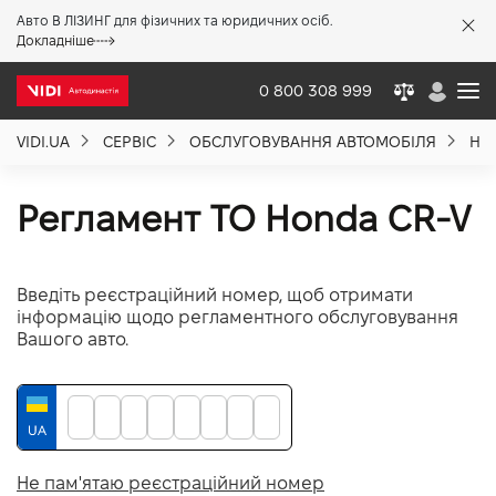
Авто В ЛІЗИНГ для фізичних та юридичних осіб.
X
Докладніше
0 800 308 999
VIDI.UA
СЕРВІС
ОБСЛУГОВУВАННЯ АВТОМОБІЛЯ
HO
Про компанію
Регламент ТО Honda CR-V
Акції %
Введіть реєстраційний номер, щоб отримати
Новини
інформацію щодо регламентного обслуговування
Вашого авто.
Політика якості
Вакансії
Не пам'ятаю реєстраційний номер