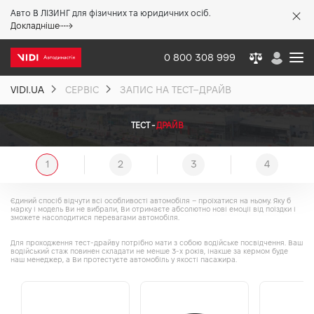
Авто В ЛІЗИНГ для фізичних та юридичних осіб.
X
Докладніше
0 800 308 999
VIDI.UA
СЕРВІС
ЗАПИС НА ТЕСТ–ДРАЙВ
Про компанію
ТЕСТ -
ДРАЙВ
Акції %
1
2
3
4
Новини
Єдиний спосіб відчути всі особливості автомобіля – проїхатися на ньому. Яку б
марку і модель Ви не вибрали, Ви отримаєте абсолютно нові емоції від поїздки і
зможете насолодитися перевагами автомобіля.
Політика якості
Для проходження тест-драйву потрібно мати з собою водійське посвідчення. Ваш
водійський стаж повинен складати не менше 3-х років, інакше за кермом буде
наш менеджер, а Ви протестуєте автомобіль у якості пасажира.
Вакансії