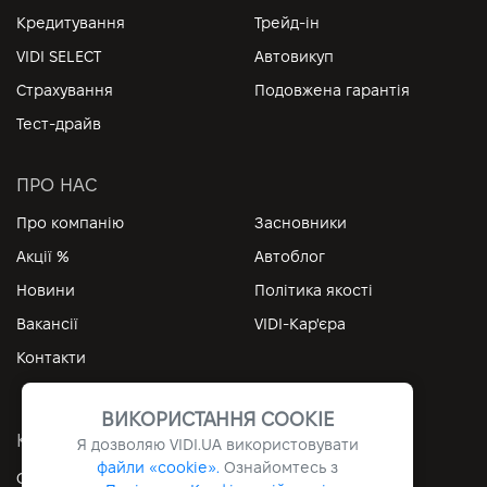
Кредитування
Трейд-ін
VIDI SELECT
Автовикуп
Страхування
Подовжена гарантія
Тест-драйв
ПРО НАС
Про компанію
Засновники
Акції %
Автоблог
Новини
Політика якості
Вакансії
VIDI-Кар'єра
Контакти
ВИКОРИСТАННЯ COOKIE
КОРИСНІ ПОСИЛАННЯ
Я дозволяю
VIDI.UA
використовувати
файли «cookie».
Ознайомтесь з
Особистий кабінет
Контакти