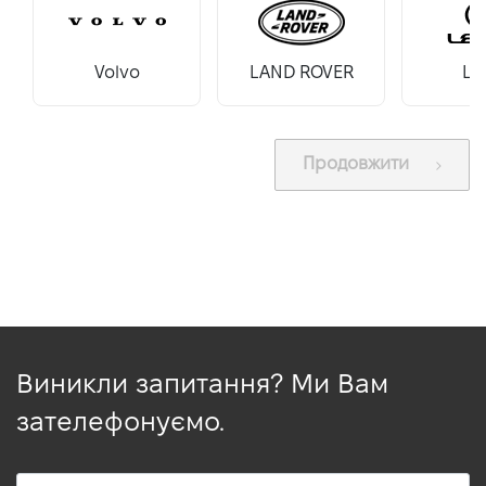
VIDI Кар'єра
Volvo
LAND ROVER
Le
Контакти
Підпишись на наш канал та слідкуй за
Продовжити
акціями, послугами та новинками
Виникли запитання? Ми Вам
зателефонуємо.