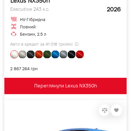
Lexus NX350h
2026
Executive 243 к.с.
HV-Гібридна
Повний
Бензин, 2.5 л
Авто в кредит за 41 018 грн/міс
2 867 264 грн
Переглянути Lexus NX350h