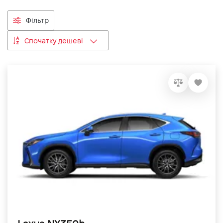
VIDI Кар'єра
Фільтр
Спочатку дешеві
Контакти
Підпишись на наш канал та слідкуй за
акціями, послугами та новинками