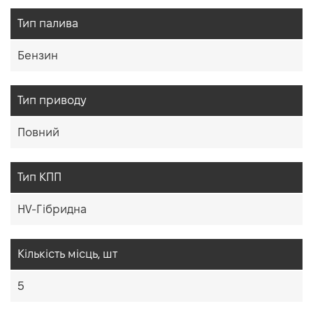
Тип палива
Бензин
Тип приводу
Повний
Тип КПП
HV-Гібридна
Кiлькiсть мiсць, шт
5