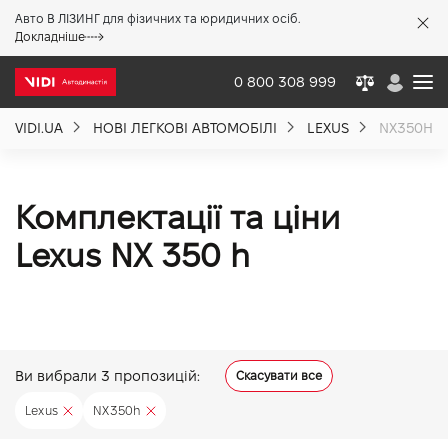
Авто В ЛІЗИНГ для фізичних та юридичних осіб.
X
Докладніше
0 800 308 999
VIDI.UA
НОВІ ЛЕГКОВІ АВТОМОБІЛІ
LEXUS
NX350H
Про компанію
Акції %
Комплектації та ціни
Lexus NX 350 h
Новини
Політика якості
Ви вибрали
3
пропозицій:
Скасувати все
Вакансії
Lexus
NX350h