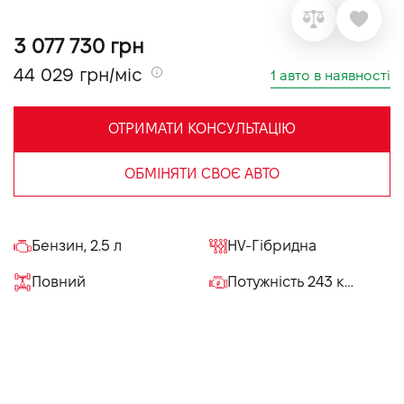
VIDI Кар'єра
3 077 730 грн
44 029 грн/міс
1 авто в наявності
Контакти
ОТРИМАТИ КОНСУЛЬТАЦІЮ
Підпишись на наш канал та слідкуй за
акціями, послугами та новинками
ОБМІНЯТИ СВОЄ АВТО
Бензин, 2.5 л
HV-Гібридна
Повний
Потужність 243 к.с.