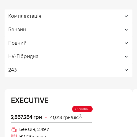
EXECUTIVE
У НАЯВНОСТІ
•
2,867,264
грн
41,018
грн/міс
Бензин
,
2.49
л
HV-Гібридна