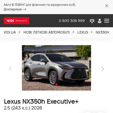
Авто В ЛІЗИНГ для фізичних та юридичних осіб.
X
Докладніше
0 800 308 999
VIDI.UA
НОВІ ЛЕГКОВІ АВТОМОБІЛІ
LEXUS
NX350H
Про компанію
Акції %
Новини
Політика якості
Lexus NX350h Executive+
Вакансії
2.5 (243 к.с.) 2026