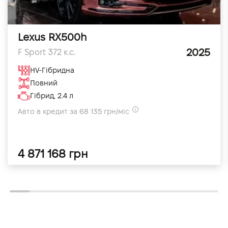
Lexus RX500h
2025
F Sport 372 к.с.
HV-Гібридна
Повний
Гібрид, 2.4 л
Авто в кредит за 68 135 грн/міс
4 871 168 грн