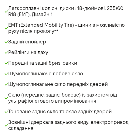
Легкосплавні колісні диски : 18-дюймові, 235/60
R18 (EMT), Дизайн 1
EMT (Extended Mobility Tire) - шини з можливістю
руху після проколу**
Задній спойлер
Рейлінги на даху
Передні та задні бризговики
Шумопоглинаюче лобове скло
Шумопоглинальне скло передніх дверей
Скло (переднє, заднє, бокове) із захистом від
ультрафіолетового випромінювання
Тоноване заднє скло та скло задніх дверей
Зовнішні дзеркала заднього виду: електропривод
складання