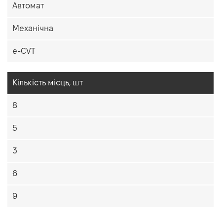
Автомат
Механічна
e-CVT
Кiлькiсть мiсць, шт
8
5
3
6
9