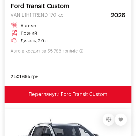
Ford Transit Custom
2026
VAN L1H1 TREND 170 к.с.
Автомат
Повний
Дизель, 2.0 л
Авто в кредит за 35 788 грн/міс
2 501 695 грн
Переглянути Ford Transit Custom