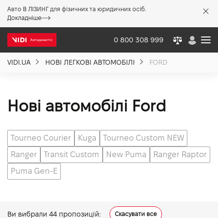
Авто В ЛІЗИНГ для фізичних та юридичних осіб.
X
Докладніше
0 800 308 999
VIDI.UA
НОВІ ЛЕГКОВІ АВТОМОБІЛІ
FORD
Про компанію
Акції %
Нові автомобілі Ford
Новини
Tourneo Courier
Kuga
Tourneo Custom NEW
Ranger
Transit Custom
New Puma
Ranger Raptor
Політика якості
Puma Gen-E
Вакансії
Ви вибрали
44
пропозицій:
Скасувати все