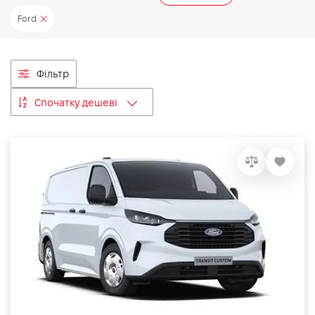
VIDI Кар'єра
Ford
Контакти
Фільтр
Спочатку дешеві
Підпишись на наш канал та слідкуй за
акціями, послугами та новинками