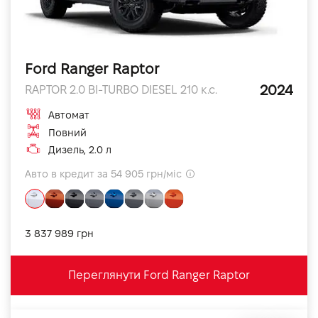
Ford Ranger Raptor
2024
RAPTOR 2.0 BI-TURBO DIESEL 210 к.с.
Автомат
Повний
Дизель, 2.0 л
Авто в кредит за 54 905 грн/міс
3 837 989 грн
Переглянути Ford Ranger Raptor