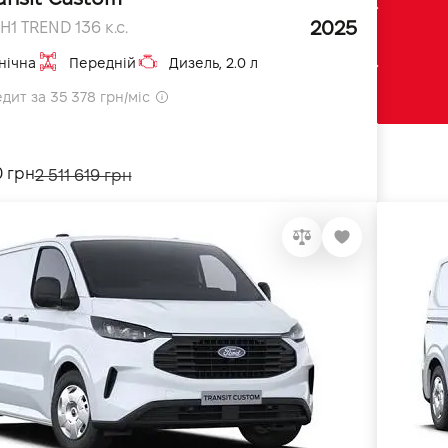
2025
H1 TREND 136 к.с.
нічна
Передній
Дизель, 2.0 л
дит за 35 378 грн/міс
0 грн
2 511 619 грн