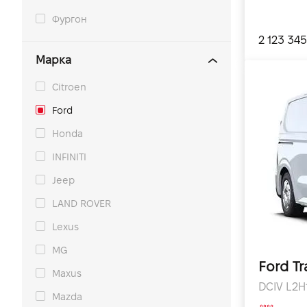
Фургон
2 123 345
Марка
Citroen
Ford
Honda
INFINITI
Jeep
LAND ROVER
Lexus
MG
Ford Tr
Maxus
DCIV L2H1
Mazda