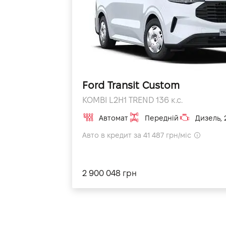
Ford Transit Custom
KOMBI L2H1 TREND 136 к.с.
Автомат
Передній
Дизель, 
Авто в кредит за 41 487 грн/міс
2 900 048 грн