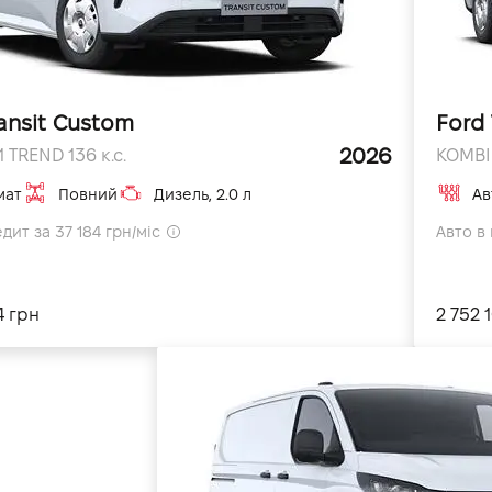
ansit Custom
Ford 
2026
 TREND 136 к.с.
KOMBI 
мат
Повний
Дизель, 2.0 л
Ав
дит за 37 184 грн/міс
Авто в 
4 грн
2 752 