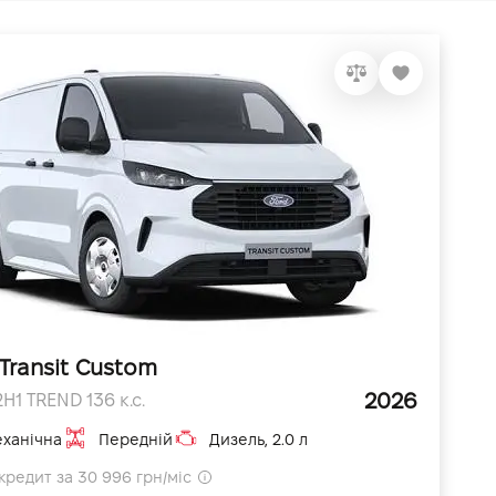
Transit Custom
2026
H1 TREND 136 к.с.
ханічна
Передній
Дизель, 2.0 л
кредит за 30 996 грн/міс