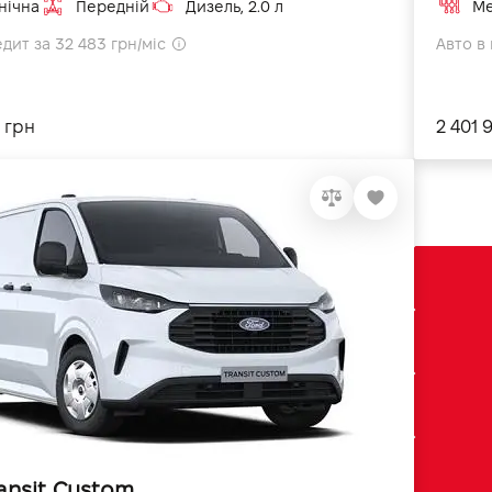
нічна
Передній
Дизель, 2.0 л
Ме
едит за 32 483 грн/міс
Авто в 
 грн
2 401 
ansit Custom