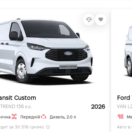
ansit Custom
Ford 
2026
TREND 136 к.с.
VAN L2
нічна
Передній
Дизель, 2.0 л
Ме
едит за 30 376 грн/міс
Авто в 