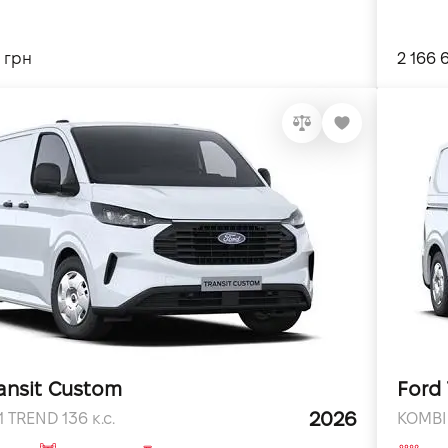
 грн
2 166 
ansit Custom
Ford 
2026
 TREND 136 к.с.
KOMBI 