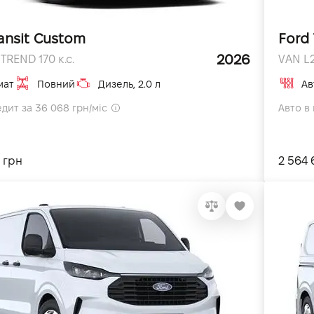
ansit Custom
Ford 
2026
TREND 170 к.с.
VAN L2
мат
Повний
Дизель, 2.0 л
Ав
едит за 36 068 грн/міс
Авто в 
 грн
2 564 