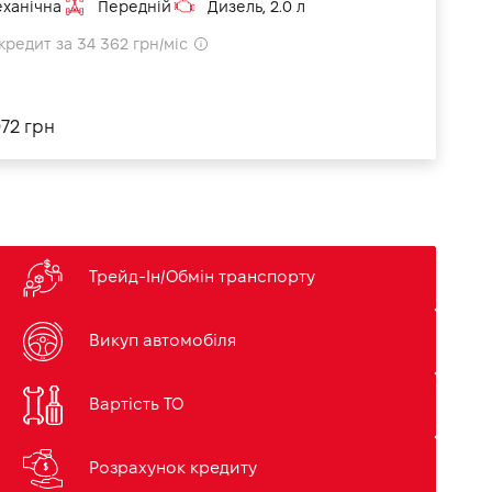
ханічна
Передній
Дизель, 2.0 л
кредит за 34 362 грн/міс
972 грн
Трейд-Ін/Обмін транспорту
Викуп автомобіля
Вартість ТО
Розрахунок кредиту