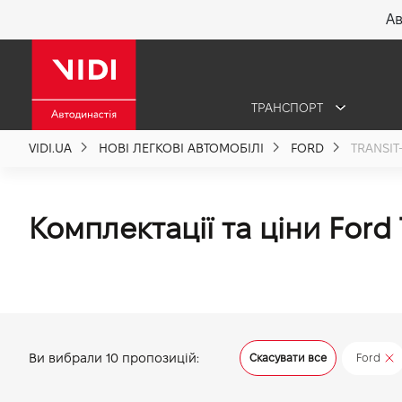
Ав
X
ТРАНСПОРТ
Про компанію
VIDI.UA
НОВІ ЛЕГКОВІ АВТОМОБІЛІ
FORD
TRANSI
Акції %
Комплектації та ціни Ford
Новини
Політика якості
Ви вибрали
10
пропозицій:
Скасувати все
Ford
Вакансії