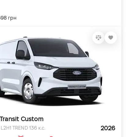
698 грн
Transit Custom
2026
L2H1 TREND 136 к.с.