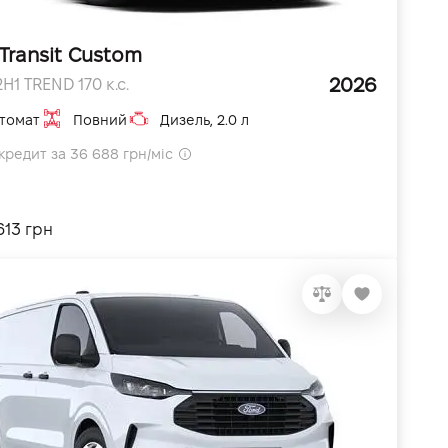
Transit Custom
2026
H1 TREND 170 к.с.
томат
Повний
Дизель, 2.0 л
кредит за 36 688 грн/міс
613 грн