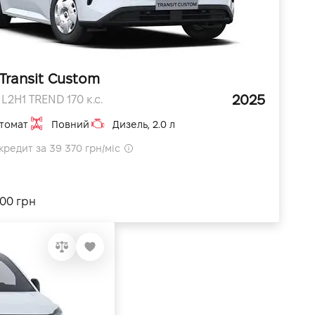
Transit Custom
2025
L2H1 TREND 170 к.с.
томат
Повний
Дизель, 2.0 л
кредит за 39 370 грн/міс
100 грн