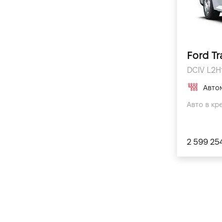
Ford Tr
DCIV L2H1
Авто
Авто в кре
2 599 25