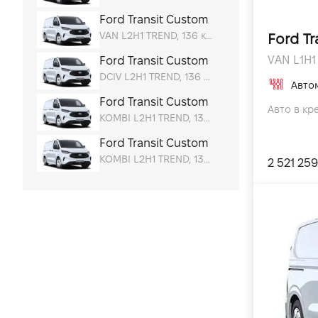
Автомобілі для подорожей
Ford Transit Custom
VAN L2H1 TREND, 136 к.с.
Ford Tr
Міські автомобілі
VAN L1H1 
Ford Transit Custom
Автомобілі для відпочинку
DCIV L2H1 TREND, 136 к.с.
Авто
Економічні автомобілі
Ford Transit Custom
Авто в кр
Автомобілі для таксі
KOMBI L2H1 TREND, 136 к.с.
Ford Transit Custom
KOMBI L2H1 TREND, 136 к.с.
2 521 259