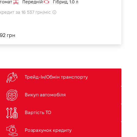
томат
Передній
Гібрид, 1.0 л
кредит за 16 537 грн/міс
992 грн
Трейд-Ін/Обмін транспорту
Викуп автомобіля
Вартість ТО
Розрахунок кредиту