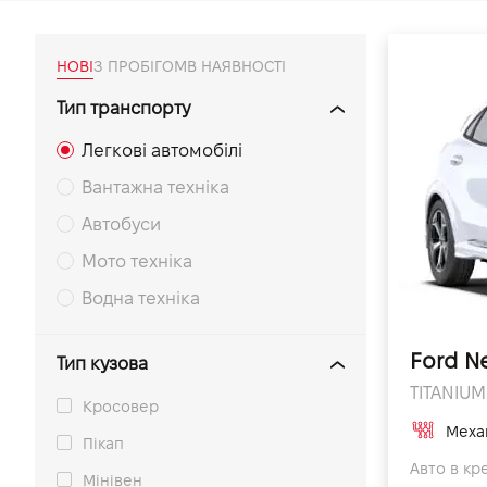
VIDI Кар'єра
НОВІ
З ПРОБІГОМ
В НАЯВНОСТІ
Контакти
Тип транспорту
Легкові автомобілі
Підпишись на наш канал та слідкуй за
акціями, послугами та новинками
Вантажна техніка
Автобуси
Мото техніка
Водна техніка
Ford N
Тип кузова
TITANIUM 
Кросовер
Меха
Пікап
Авто в кре
Мінівен