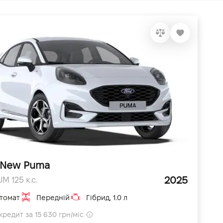
 New Puma
2025
UM 125 к.с.
томат
Передній
Гібрид, 1.0 л
кредит за 15 630 грн/міс