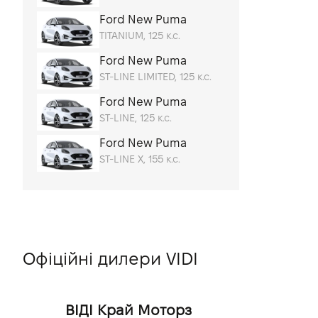
Автомобілі для подорожей
Ford New Puma
TITANIUM, 125 к.с.
Міські автомобілі
Ford New Puma
Автомобілі для відпочинку
ST-LINE LIMITED, 125 к.с.
Економічні автомобілі
Ford New Puma
Автомобілі для таксі
ST-LINE, 125 к.с.
Ford New Puma
ST-LINE X, 155 к.с.
Офіційні дилери VIDI
ВІДІ Край Моторз