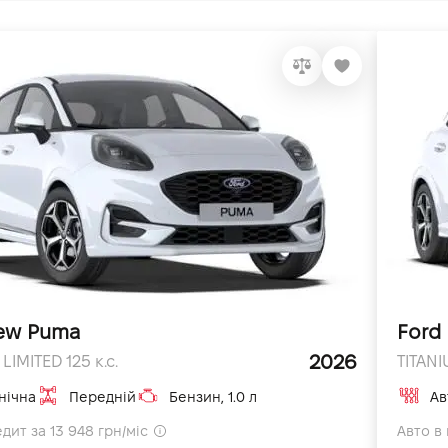
ew Puma
Ford
2026
LIMITED 125 к.с.
TITANI
нічна
Передній
Бензин, 1.0 л
Ав
дит за 13 948 грн/міс
Авто в 