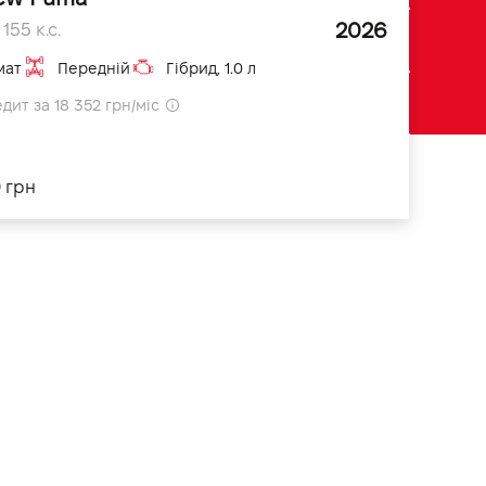
2026
155 к.с.
мат
Передній
Гібрид, 1.0 л
дит за 18 352 грн/міс
0 грн