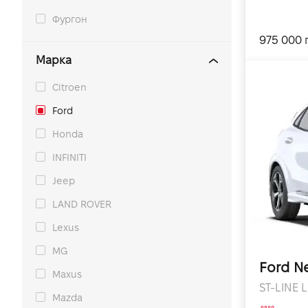
Фургон
975 000 
Марка
Citroen
Ford
Honda
INFINITI
Jeep
LAND ROVER
Lexus
MG
Ford N
Maxus
ST-LINE L
Mazda