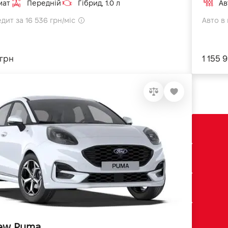
мат
Передній
Гібрид, 1.0 л
Ав
дит за 16 536 грн/міс
Авто в 
 грн
1 155 
ew Puma