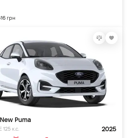
616 грн
 New Puma
2025
 125 к.с.