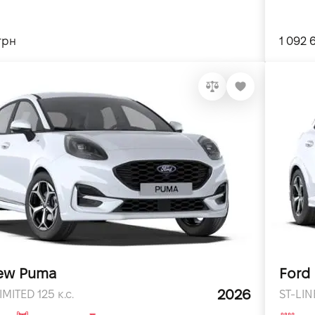
грн
1 092 
ew Puma
Ford
2026
IMITED 125 к.с.
ST-LINE