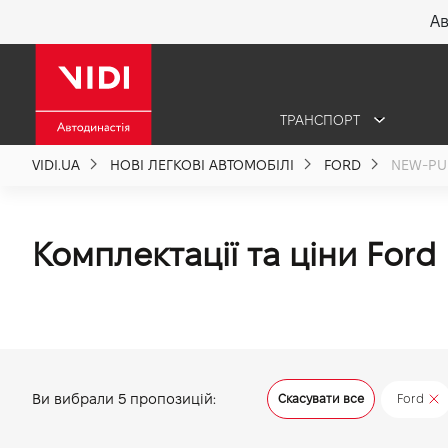
Ав
X
ТРАНСПОРТ
Про компанію
VIDI.UA
НОВІ ЛЕГКОВІ АВТОМОБІЛІ
FORD
NEW-P
Акції %
Комплектації та ціни For
Новини
Політика якості
Ви вибрали
5
пропозицій:
Скасувати все
Ford
Вакансії