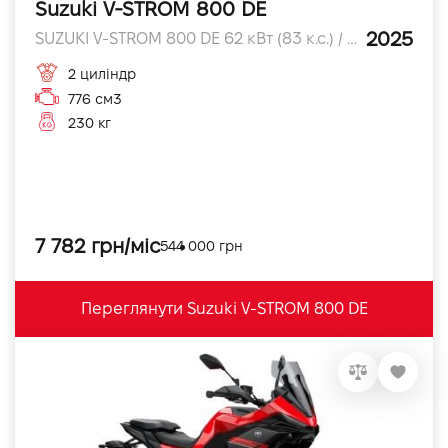
Suzuki V-STROM 800 DE
2025
SUZUKI V-STROM 800 DE 62 кВт (83 к.с.) / 8,500 об/хв к.с.
2 циліндр
776 см3
230 кг
7 782 грн/міс
544 000 грн
Переглянути Suzuki V-STROM 800 DE