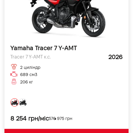
Yamaha Tracer 7 Y-AMT
2026
Tracer 7 Y-AMT к.с.
2 циліндр
689 см3
206 кг
8 254 грн/міс
576 975 грн