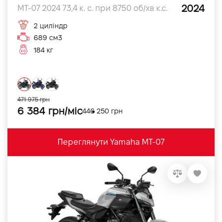
2024
MT-07 2024 73,4 к. с. при 8750 об/хв к.с.
2 циліндр
689 см3
184 кг
471 975 грн
6 384 грн/міс
446 250 грн
Переглянути Yamaha MT-07