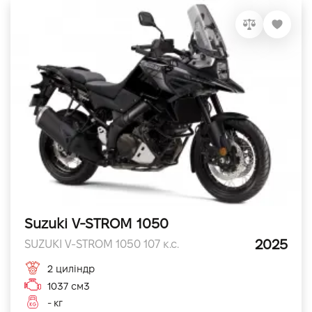
VIDI Кар'єра
Контакти
Підпишись на наш канал та слідкуй за
акціями, послугами та новинками
Suzuki V-STROM 1050
2025
SUZUKI V-STROM 1050 107 к.с.
2 циліндр
1037 см3
- кг