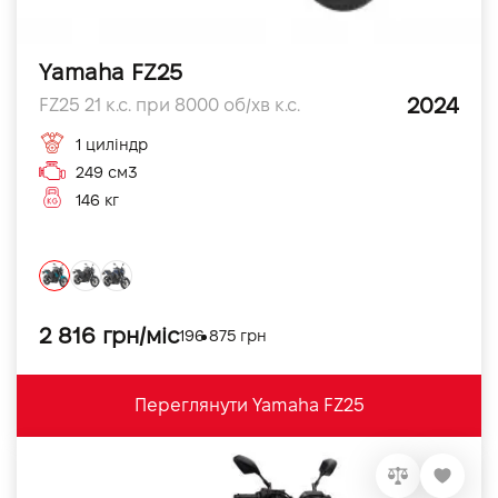
Yamaha FZ25
2024
FZ25 21 к.с. при 8000 об/хв к.с.
1 циліндр
249 см3
146 кг
2 816 грн/міс
196 875 грн
Переглянути Yamaha FZ25