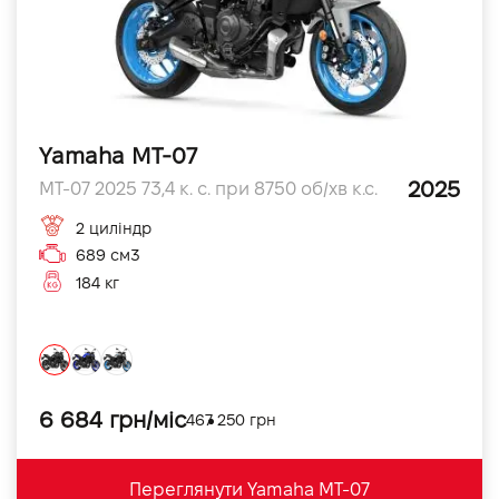
Yamaha MT-07
2025
MT-07 2025 73,4 к. с. при 8750 об/хв к.с.
2 циліндр
689 см3
184 кг
6 684 грн/міс
467 250 грн
Переглянути Yamaha MT-07