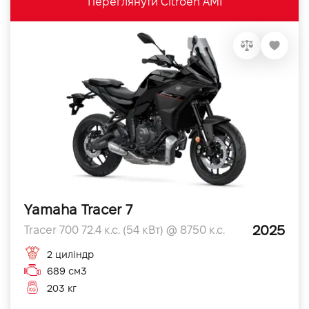
Переглянути Citroen AMI
Yamaha Tracer 7
2025
Tracer 700 72.4 к.с. (54 кВт) @ 8750 к.с.
2 циліндр
689 см3
203 кг