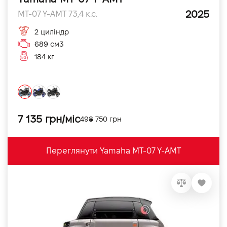
2025
MT-07 Y-AMT 73,4 к.с.
2 циліндр
689 см3
184 кг
7 135 грн/міс
498 750 грн
Переглянути Yamaha MT-07 Y-AMT