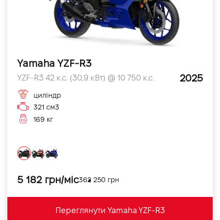
Yamaha YZF-R3
2025
YZF-R3 42 к.с. (30,9 кВт) @ 10 750 к.с.
циліндр
321 см3
169 кг
5 182 грн/міс
362 250 грн
Переглянути Yamaha YZF-R3