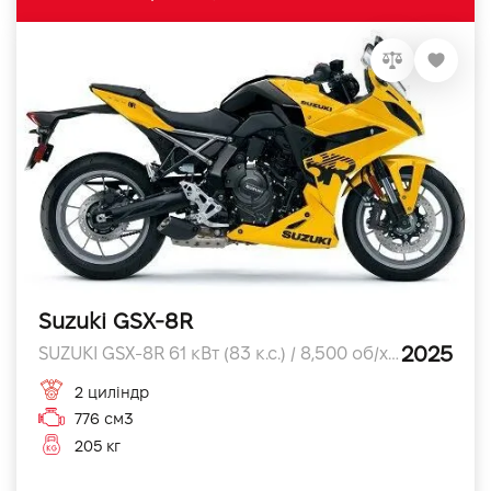
Suzuki GSX-8R
2025
SUZUKI GSX-8R 61 кВт (83 к.с.) / 8,500 об/хв к.с.
2 циліндр
776 см3
205 кг