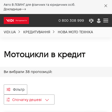
Авто В ЛІЗИНГ для фізичних та юридичних осіб.
X
Докладніше
0 800 308 999
VIDI.UA
КРЕДИТУВАННЯ
НОВА МОТО ТЕХНІКА
Про компанію
Акції %
Мотоцикли в кредит
Новини
Ви вибрали
38
пропозицій:
Політика якості
Фільтр
Спочатку дешеві
Вакансії