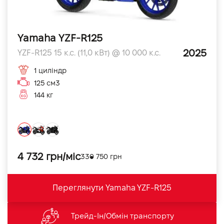
Yamaha YZF-R125
2025
YZF-R125 15 к.с. (11,0 кВт) @ 10 000 к.с.
1 циліндр
125 см3
144 кг
4 732 грн/міс
330 750 грн
Переглянути Yamaha YZF-R125
Трейд-Ін/Обмін транспорту