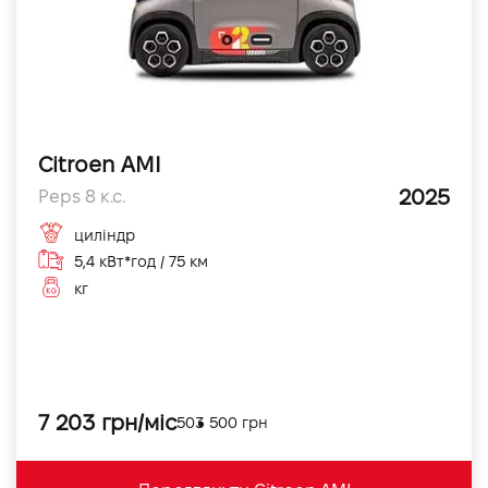
Citroen AMI
2025
Peps 8 к.с.
циліндр
5,4 кВт*год / 75 км
кг
7 203 грн/міс
503 500 грн