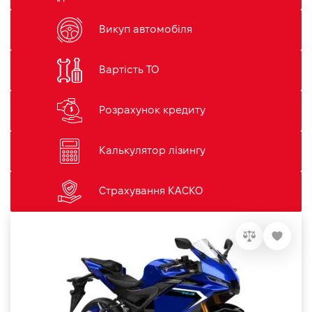
Викуп автомобіля
Вартість ТО
Розрахунок кредиту
Калькулятор лізингу
Страхування КАСКО