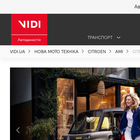
Ав
X
ТРАНСПОРТ
Про компанію
VIDI.UA
НОВА МОТО ТЕХНІКА
CITROEN
AMI
CIT
Акції %
Новини
Політика якості
Вакансії