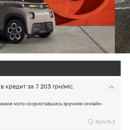
ер Citroen В Україні:
І Елеганс
Всі мото дилера
ільцева, 60, с. Софіївська
иївська обл., 08131
Купити Citroen AMI в кредит за 7 203 грн/міс.
бажане мото скориставшись зручним онлайн-
Крок
1
з 2