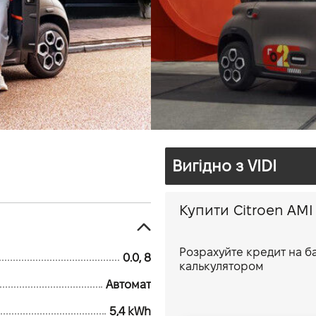
5,4 кВт*г
8 кВт
Офіційний дил
Сітроен ВІД
вул. Велика К
Борщагівка, К
Вигідно з VIDI
Розрахуйте кредит на 
0.0, 8
калькулятором
Автомат
5,4 kWh