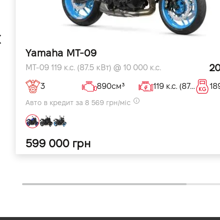
Yamaha MT-09
2
MT-09 119 к.с. (87.5 кВт) @ 10 000 к.с.
3
890см³
119 к.с. (87.5 кВт) @ 10 000кВт
18
Авто в кредит за 8 569 грн/міс
599 000 грн