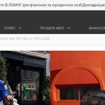
то В ЛІЗИНГ для фізичних та юридичних осіб.
Докладніше
СЕРВІС
ПРОДАТИ АВТО
ФІНАНСО
ROEN AMI СМ³ (8К.С.) PEPS 2025
Citroen AMI P
5,4 кВт*год (8 к.с.
•
503 500 грн
7 203 г
ОТРИМАТИ КОНСУЛЬ