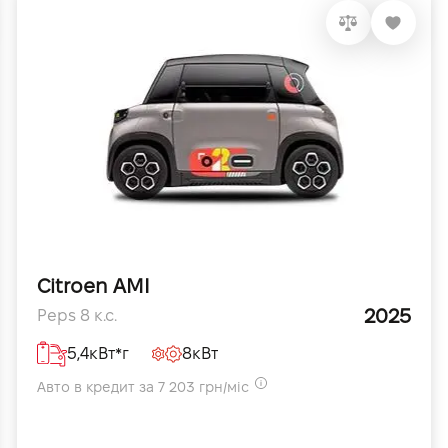
Citroen AMI
2025
Peps 8 к.с.
5,4кВт*г
8кВт
Авто в кредит за 7 203 грн/міс