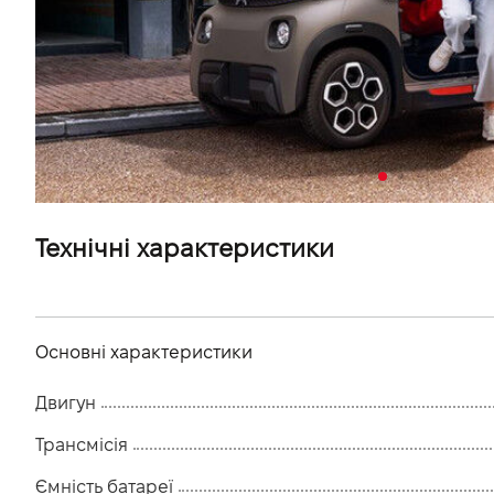
VIDI Кар'єра
Контакти
Підпишись на наш канал та слідкуй за
акціями, послугами та новинками
Технічні характеристики
Основні характеристики
Двигун
Трансмісія
Ємність батареї