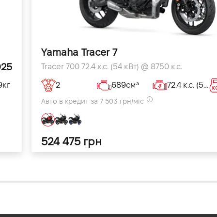
Yamaha Tracer 7
025
Tracer 700 72.4 к.с. (54 кВт) @ 8750 к.с.
9кг
2
689см³
72.4 к.с. (54 кВт) @ 8750кВт
Авто в кредит за 7 503 грн/міс
524 475 грн