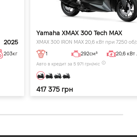
Yamaha XMAX 300 Tech MAX
2025
203кг
1
292см³
20,6 кВ
Авто в кредит за 5 971 грн/міс
417 375 грн