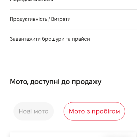
Ємність (кВт*г)
Максимальна допустима маса, кг
Максимальна потужність електромотора (к.с.)
Запас ходу в режимі EV згідно з WLTP (км)
Продуктивність / Витрати
Запас ходу комбінований/максимальний цикл, км
Завантажити брошури та прайси
Прайс лист + ТТХ 2025
Мото, доступні до продажу
Нові мото
Мото з пробігом