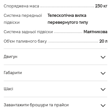
Споряджена маса
230 кг
Система передньої
Телескопічна вилка
підвіски
перевернутого типу
Система задньої підвіски
Маятникова
Об'єм паливного баку
20 л
Двигун
Головна передача
Ланцюг
Габарити
Трансмісія
Постійного зачеплення
Висота, см
1310
Двигун
4-тактовий, 2-циліндровий з рідинним
Шасі
Довжина, см
2345
охолодженням, рядний, DOHC
Хід
Телескопічна вилка перевернутого типу
Ширина, см
975
Об'єм двигуна (см.куб.)
776
Завантажити брошури та прайси
передньої
SHOWA, з гвинтовою пружиною та