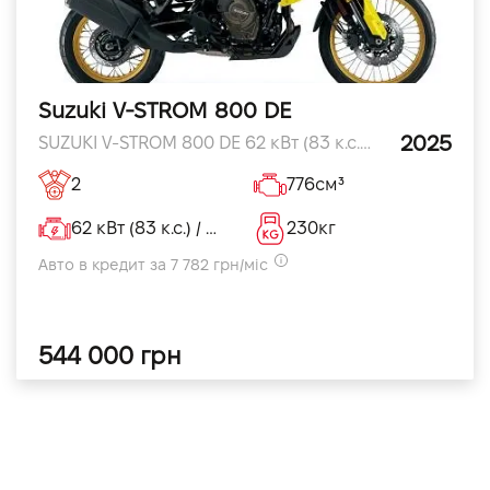
Suzuki V-STROM 800 DE
2025
SUZUKI V-STROM 800 DE 62 кВт (83 к.с.) / 8,500 об/хв к.с.
2
776см³
62 кВт (83 к.с.) / 8,500 об/хвкВт
230кг
Авто в кредит за 7 782 грн/міс
544 000 грн