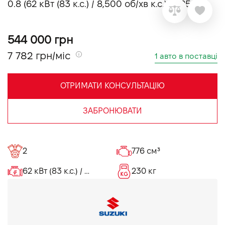
0.8 (62 кВт (83 к.с.) / 8,500 об/хв к.с.) 2025
VIDI Кар'єра
544 000 грн
Контакти
7 782 грн/міс
1 авто в поставці
Підпишись на наш канал та слідкуй за
акціями, послугами та новинками
ОТРИМАТИ КОНСУЛЬТАЦІЮ
ЗАБРОНЮВАТИ
2
776 см³
62 кВт (83 к.с.) / 8,500 об/хв кВт
230 кг