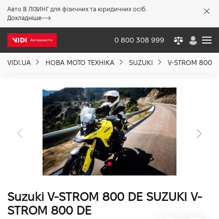
Авто В ЛІЗИНГ для фізичних та юридичних осіб.
X
Докладніше
0 800 308 999
VIDI.UA
НОВА МОТО ТЕХНІКА
SUZUKI
V-STROM 800 D
Про компанію
Акції %
Новини
Політика якості
Suzuki V-STROM 800 DE SUZUKI V-
Вакансії
STROM 800 DE