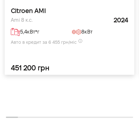
Citroen AMI
2024
Ami 8 к.с.
5,4кВт*г
8кВт
Авто в кредит за 6 455 грн/міс
451 200 грн