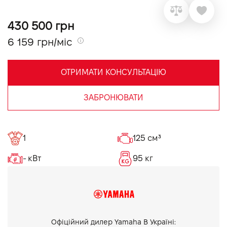
VIDI Кар'єра
430 500 грн
6 159 грн/міс
Контакти
ОТРИМАТИ КОНСУЛЬТАЦІЮ
Підпишись на наш канал та слідкуй за
акціями, послугами та новинками
ЗАБРОНЮВАТИ
1
125 см³
- кВт
95 кг
Офіційний дилер Yamaha В Україні: