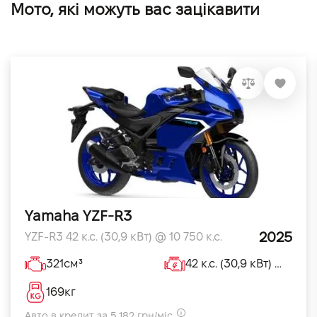
Мото, які можуть вас зацікавити
Yamaha YZF-R3
2025
YZF-R3 42 к.с. (30,9 кВт) @ 10 750 к.с.
321см³
42 к.с. (30,9 кВт) @ 10 750кВт
169кг
Авто в кредит за 5 182 грн/міс