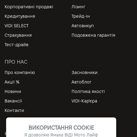
Корпоративні продажі
Лізинг
Кредитування
Трейд-ін
VIDI SELECT
Автовикуп
Страхування
Подовжена гарантія
Тест-драйв
ПРО НАС
Про компанію
Засновники
Акції %
Автоблог
Новини
Політика якості
Вакансії
VIDI-Кар'єра
Контакти
ВИКОРИСТАННЯ COOKIE
КОРИСНІ ПОСИЛАННЯ
Я дозволяю Ямаха ВІДІ Мото Лайф