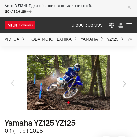
Авто В ЛІЗИНГ для фізичних та юридичних осіб.
X
Докладніше
0 800 308 999
VIDI.UA
НОВА МОТО ТЕХНІКА
YAMAHA
YZ125
YAMA
Про компанію
Акції %
Новини
Політика якості
Yamaha YZ125 YZ125
Вакансії
0.1 (- к.с.) 2025