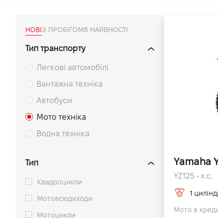
VIDI Кар'єра
НОВІ
З ПРОБІГОМ
В НАЯВНОСТІ
Контакти
Тип транспорту
Легкові автомобілі
Підпишись на наш канал та слідкуй за
акціями, послугами та новинками
Вантажна техніка
Автобуси
Мото техніка
Водна техніка
Yamaha 
Тип
YZ125 - к.с.
Квадроцикли
1 цилінд
Мотовсюдиходи
Мото в креди
Мотоцикли