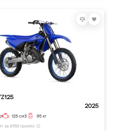
YZ125
2025
р
125 см3
95 кг
т за 6159 грн/міс