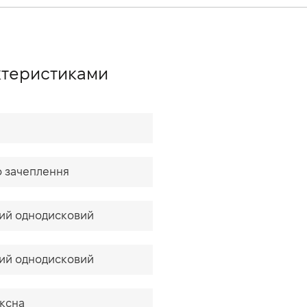
актеристиками
о зачеплення
ний однодисковий
ний однодисковий
ксна