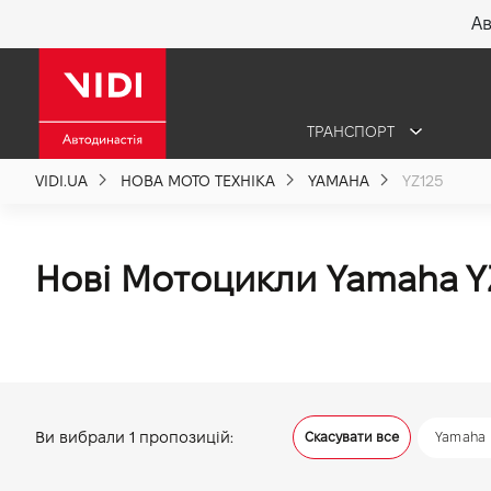
Ав
X
ТРАНСПОРТ
Про компанію
VIDI.UA
НОВА МОТО ТЕХНІКА
YAMAHA
YZ125
Акції %
Нові Мотоцикли Yamaha Y
Новини
Політика якості
Ви вибрали
1
пропозицій:
Скасувати все
Yamaha
Вакансії