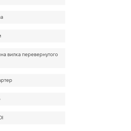
ва
и
чна вилка перевернутого
артер
р
DI