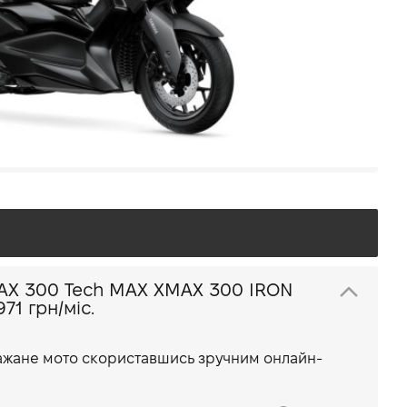
20,6 кВт при 7250 об/хв кВт
183 кг
лер Yamaha В Україні:
Всі мото дилера
 Мото Лайф
 Борщагівка, вул. Велика Кільцева, 58
ech MAX XMAX 300 IRON
 971 грн/міс.
бажане мото скориставшись зручним онлайн-