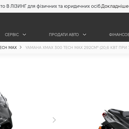
то В ЛІЗИНГ для фізичних та юридичних осіб.
Докладніше
СЕРВІС
ПРОДАТИ АВТО
ФІНАНСО
TECH MAX
YAMAHA XMAX 300 TECH MAX 292СМ³ (20,6 КВТ ПРИ 7
Yamaha XMAX
XMAX 300 IR
0.3 (20,6 кВт при 
•
417 375 грн
5 971 гр
ОТРИМАТИ КОНСУЛЬ