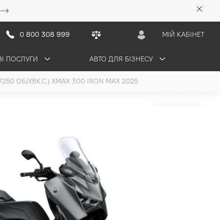
0 800 308 999
МІЙ КАБІНЕТ
ВІ ПОСЛУГИ
АВТО ДЛЯ БІЗНЕСУ
250 ОБ/ХВК.С.) XMAX 300 IRON MAX 2025
 300 Tech MAX
ON MAX
7250 об/хв к.с.) 2025
н/міс
ТАЦІЮ
ЗАБРОНЮВАТИ