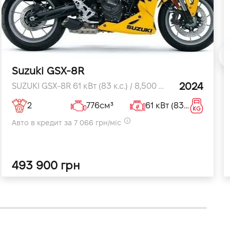
Suzuki GSX-8R
2024
SUZUKI GSX-8R 61 кВт (83 к.с.) / 8,500 об/хв к.с.
2
776см³
61 кВт (83 к.с.) / 8,500 об/хвкВт
205кг
Авто в кредит за 7 066 грн/міс
493 900 грн