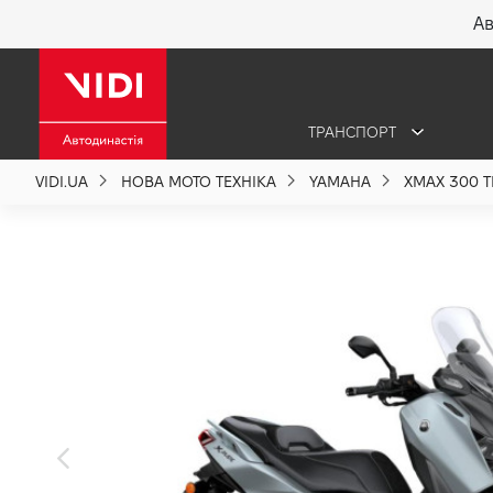
Ав
X
ТРАНСПОРТ
Про компанію
VIDI.UA
НОВА МОТО ТЕХНІКА
YAMAHA
XMAX 300 
Акції %
Новини
Політика якості
Вакансії