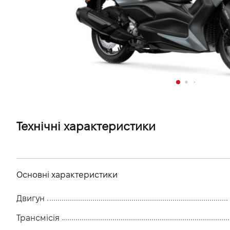
VIDI Кар'єра
Контакти
Підпишись на наш канал та слідкуй за
акціями, послугами та новинками
Технічні характеристики
Основні характеристики
Двигун
Трансмісія