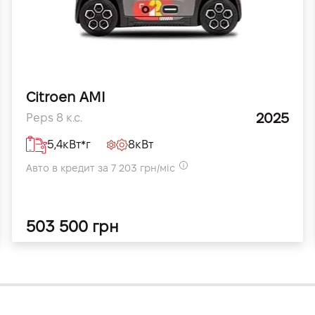
Citroen AMI
2025
Peps 8 к.с.
5,4кВт*г
8кВт
Авто в кредит за 7 203 грн/міс
503 500 грн