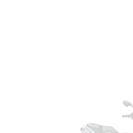
Об'єм паливного бака, л
Споряджена маса (включаючи повну заправку маслом
Задня шина
Мінімальний дорожній просвіт, мм
Максимальний крутний момент, Нм
Передні гальма
Висота сидіння
Система змащування
Задні гальма
Тип
Система запуску
Тип рами
Запалювання
Система задньої підвіски
Кількість циліндрів
Система передньої підвіски