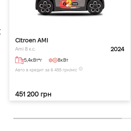
Citroen AMI
2024
Ami 8 к.с.
5,4кВт*г
8кВт
Авто в кредит за 6 455 грн/міс
451 200 грн