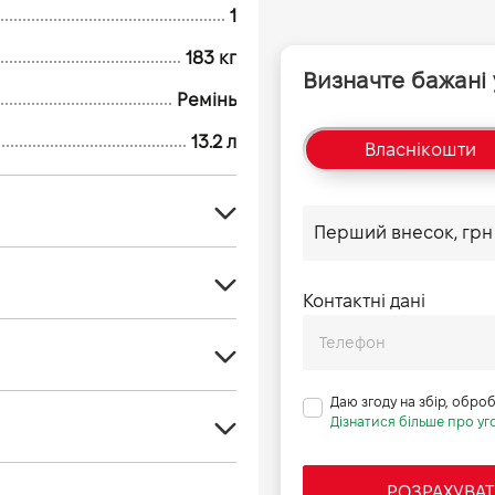
1
183 кг
Визначте бажані
Ремінь
13.2 л
Власні
кошти
Ремінь
Контактні дані
Автомат
141-146
ний рідинного охолодження
218
292
Даю згоду на збір, обро
110
79.5
Дізнатися більше про уго
20,6 кВт при 7250 об/хв
79
154
3
120 / 70-15
РОЗРАХУВАТ