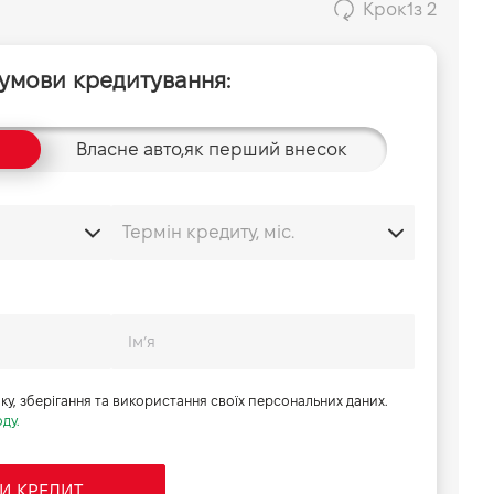
Крок
1
з 2
 умови кредитування:
Власне авто,
як перший внесок
бку, зберігання та використання своїх персональних даних.
ду.
И КРЕДИТ