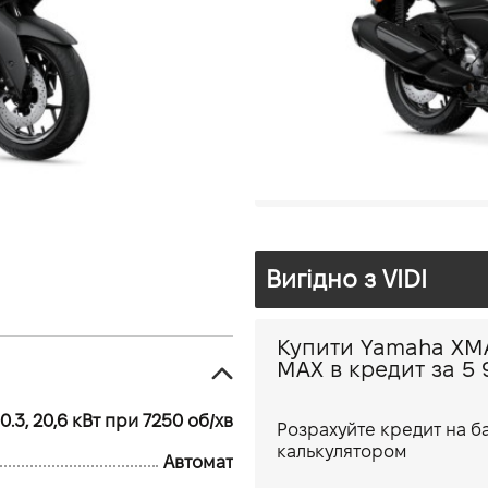
1
292 см³
Офіційний ди
Ямаха ВІДІ
с. Софіївська
Вигідно з VIDI
Купити Yamaha XMAX 300 T
MAX в кредит за 5
0.3, 20,6 кВт при 7250 об/хв
Розрахуйте кредит на 
калькулятором
Автомат