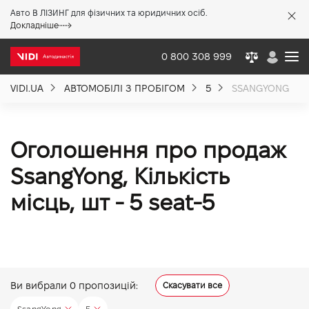
Авто В ЛІЗИНГ для фізичних та юридичних осіб.
X
Докладніше
0 800 308 999
VIDI.UA
АВТОМОБІЛІ З ПРОБІГОМ
5
SSANGYONG
Про компанію
Акції %
Оголошення про продаж
SsangYong, Кiлькiсть
Новини
мiсць, шт - 5 seat-5
Політика якості
Вакансії
Ви вибрали
0
пропозицій:
Скасувати все