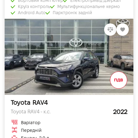
Бортовий комп'ютер
Електропривід дзеркал
Круїз контроль
Мультифункціональне кермо
Android Auto
Парктронік задній
Toyota RAV4
2022
Toyota RAV4 - к.с.
Варіатор
Передній