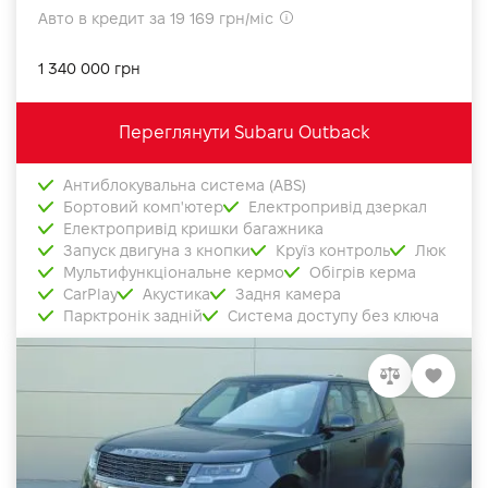
Авто в кредит за 19 169 грн/міс
1 340 000 грн
Переглянути Subaru Outback
Антиблокувальна система (ABS)
Бортовий комп'ютер
Електропривід дзеркал
Електропривід кришки багажника
Запуск двигуна з кнопки
Круїз контроль
Люк
Мультифункціональне кермо
Обігрів керма
CarPlay
Акустика
Задня камера
Парктронік задній
Система доступу без ключа