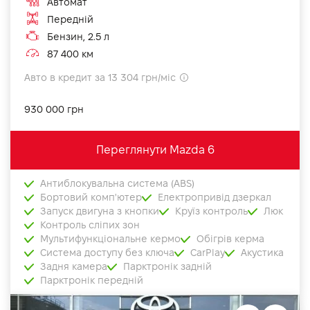
Автомат
Передній
Бензин, 2.5 л
87 400 км
Авто в кредит за 13 304 грн/міс
930 000 грн
Переглянути Mazda 6
Антиблокувальна система (ABS)
Бортовий комп'ютер
Електропривід дзеркал
Запуск двигуна з кнопки
Круїз контроль
Люк
Контроль сліпих зон
Мультифункціональне кермо
Обігрів керма
Система доступу без ключа
CarPlay
Акустика
Задня камера
Парктронік задній
Парктронік передній