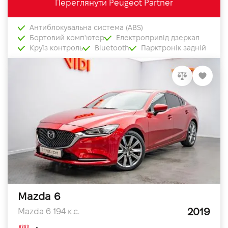
Переглянути Peugeot Partner
Антиблокувальна система (ABS)
Бортовий комп'ютер
Електропривід дзеркал
Круїз контроль
Bluetooth
Парктронік задній
Mazda 6
2019
Mazda 6 194 к.с.