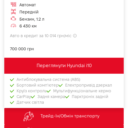
Автомат
Передній
Бензин, 1.2 л
6 430 км
Авто в кредит за 10 014 грн/міс
700 000 грн
Переглянути Hyundai i10
Антиблокувальна система (ABS)
Бортовий комп'ютер
Електропривід дзеркал
Круїз контроль
Мультифункціональне кермо
CarPlay
Задня камера
Парктронік задній
Датчик світла
Трейд-Ін/Обмін транспорту