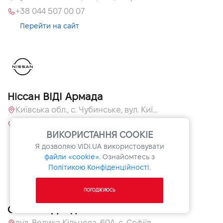
+38 044 507 00 07
Перейти на сайт
Ніссан ВІДІ Армада
Київська обл., c. Чубинське, вул. Київська, 55
+380 44 591 70 31
ВИКОРИСТАННЯ COOKIE
Перейти на сайт
Я дозволяю
VIDI.UA
використовувати
файли «cookie».
Ознайомтесь з
Політикою Конфіденційності
.
ПОГОДЖУЮСЬ
Опель ВІДІ Адванс
вул. Велика Кільцева, 60А, с. Софіївська Борщагівка