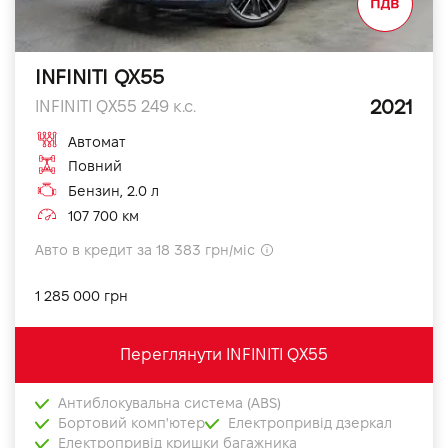
INFINITI QX55
2021
INFINITI QX55 249 к.с.
Автомат
Повний
Бензин, 2.0 л
107 700 км
Авто в кредит за 18 383 грн/міс
1 285 000 грн
Переглянути INFINITI QX55
Антиблокувальна система (ABS)
Бортовий комп'ютер
Електропривід дзеркал
Електропривід кришки багажника