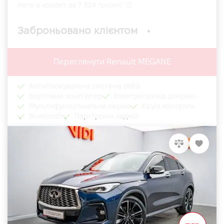
Авто в кредит за 7 324 грн/міс
Заброньовано клієнтом
Переглянути Renault MEGANE
Антиблокувальна система (ABS)
Бортовий комп'ютер
Електропривід дзеркал
Мультифункціональне кермо
Круїз контроль
Bluetooth
Парктронік задній