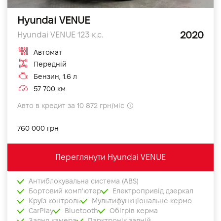
Hyundai VENUE
2020
Hyundai VENUE 123 к.с.
Автомат
Передній
Бензин, 1.6 л
57 700 км
Авто в кредит за 10 872 грн/міс
760 000 грн
Переглянути Hyundai VENUE
Антиблокувальна система (ABS)
Бортовий комп'ютер
Електропривід дзеркал
Круїз контроль
Мультифункціональне кермо
CarPlay
Bluetooth
Обігрів керма
Задня камера
Парктронік задній