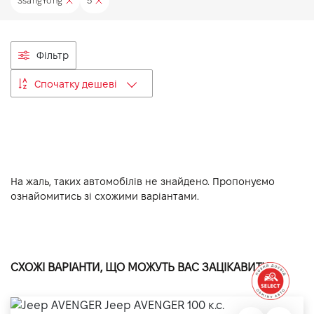
SsangYong
5
VIDI Кар'єра
Фільтр
Контакти
Спочатку дешеві
Підпишись на наш канал та слідкуй за
акціями, послугами та новинками
На жаль, таких автомобілів не знайдено. Пропонуємо
ознайомитись зі схожими варіантами.
СХОЖІ ВАРІАНТИ, ЩО МОЖУТЬ ВАС ЗАЦІКАВИТИ: