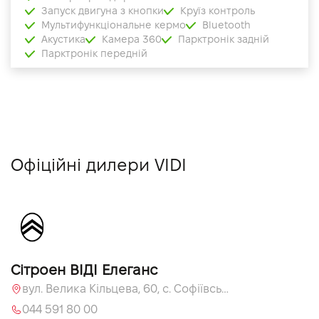
Запуск двигуна з кнопки
Круїз контроль
Мультифункціональне кермо
Bluetooth
Акустика
Камера 360
Парктронік задній
Парктронік передній
Офіційні дилери VIDI
Сітроен ВІДІ Елеганс
вул. Велика Кільцева, 60, с. Софіївська Борщагівка, Київська обл., 08131
044 591 80 00