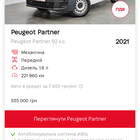
Peugeot Partner
2021
Peugeot Partner 92 к.с.
Механічна
Передній
Дизель, 1.6 л
221 960 км
Авто в кредит за 7 653 грн/міс
535 000 грн
Переглянути Peugeot Partner
Антиблокувальна система (ABS)