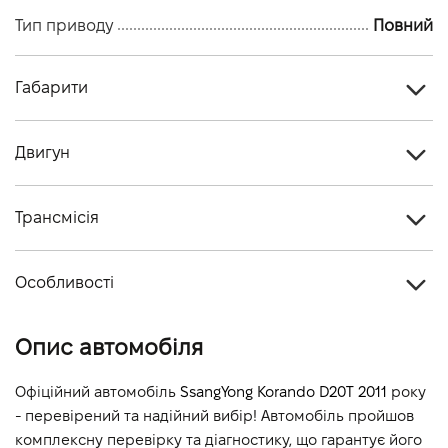
Тип приводу
Повний
Габарити
Тип кузова
Кросовер
Двигун
Кiлькiсть дверей, шт
5
Тип палива
Дизель
Кiлькiсть мiсць, шт
5
Трансмісія
Cтандарт токсичності
-
Тип приводу
Повний
Об'єм двигуна (см.куб.)
1998
Особливості
Тип КПП
Механічна
Потужність двигуна (к.с.)
175
Колір кузова
Бежевий
Опис автомобіля
Витрати пального, л/100 км (змішаний)
8
Викиди CO2, г/км (змішаний)
-
Офіційний автомобіль 
SsangYong Korando D20T 2011
 року 
- перевірений та надійний вибір! Автомобіль пройшов 
Динаміка розгону 0-100 км/г
-
комплексну перевірку та діагностику, що гарантує його 