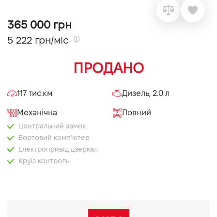
VIDI Кар'єра
365 000 грн
5 222 грн/міс
Контакти
ПРОДАНО
Підпишись на наш канал та слідкуй за
акціями, послугами та новинками
117 тис.км
Дизель, 2.0 л
Механічна
Повний
Центральний замок
Бортовий комп'ютер
Електропривід дзеркал
Круїз контроль
Мультифункціональне кермо
Оздоблення керма шкірою
AUX
Парктронік задній