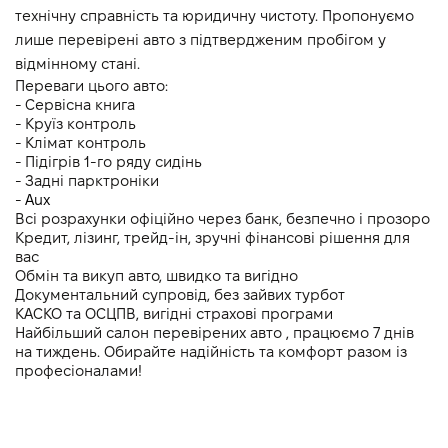
технічну справність та юридичну чистоту. Пропонуємо 
лише перевірені авто з підтвердженим пробігом у 
відмінному стані.
Переваги цього авто:
- Cервісна книга
- Круїз контроль
- Клімат контроль 
- Підігрів 1-го ряду сидінь
- Задні парктроніки 
- 
Aux
Всі розрахунки офіційно через банк, безпечно і прозоро
Кредит, лізинг, трейд-ін, зручні фінансові рішення для 
вас
Обмін та викуп авто, швидко та вигідно
Документальний супровід, без зайвих турбот
КАСКО та ОСЦПВ, вигідні страхові програми
Найбільший салон перевірених авто , працюємо 7 днів 
на тиждень. Обирайте надійність та комфорт разом із 
професіоналами!