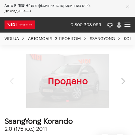
Авто В ЛІЗИНГ для фізичних та юридичних осіб.
X
Докладніше
0 800 308 999
VIDI.UA
АВТОМОБІЛІ З ПРОБІГОМ
SSANGYONG
KOR
Про компанію
Акції %
Новини
Політика якості
SsangYong Korando
Вакансії
2.0 (175 к.с.) 2011