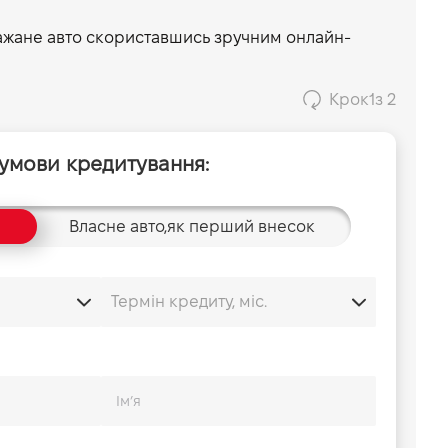
ажане авто скориставшись зручним онлайн-
Крок
1
з 2
 умови кредитування:
Власне авто,
як перший внесок