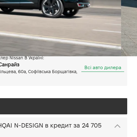
Повний
Потужність 158 к.с.
Показати всі особливості
ер Nissan В Україні:
 Санрайз
Всі авто дилера
ільцева, 60а, Софіївська Борщагівка,
Купити Nissan QASHQAI N-DESIGN в кредит за
24 705