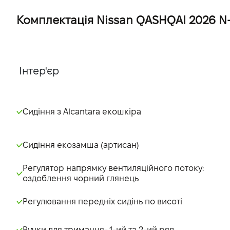
Комплектація Nissan QASHQAI 2026 N-D
Інтер'єр
Сидіння з Alcantara екошкіра
Сидіння екозамша (артисан)
Регулятор напрямку вентиляційного потоку:
оздоблення чорний глянець
Регулювання передніх сидінь по висоті
Ручки для тримання- 1-ий та 2-ий ряд