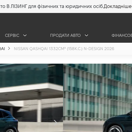
то В ЛІЗИНГ для фізичних та юридичних осіб.
Докладніше
СЕРВІС
ПРОДАТИ АВТО
ФІНАНСО
AI
NISSAN QASHQAI 1332СМ³ (158К.С.) N-DESIGN 2026
Nissan QASHQ
1.3 (158 к.с.) 2026
•
1 726 950 грн
24 705
ОТРИМАТИ КОНСУЛЬ