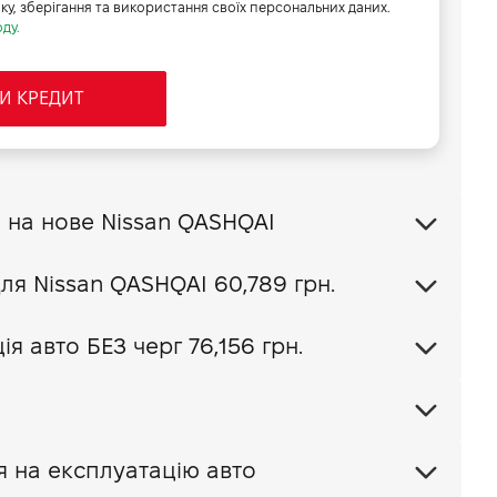
бку, зберігання та використання своїх персональних даних.
ду.
И КРЕДИТ
Обміняти своє авто на нове Nissan QASHQAI
Ваш пакет КАСКО для Nissan QASHQAI
60,789 грн.
я авто БЕЗ черг 76,156 грн.
я на експлуатацію авто