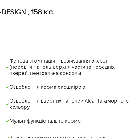
ESIGN , 158 к.с.
Фонова ілюмінація підсвічування 3-х зон
(передня панель, верхня частина передніх
дверей, центральна консоль)
Оздоблення керма екошкірою
Оздоблення дверних панелей Alcantara чорного
кольору
Мультифункціональне кермо
2 підсклянники на центральній консолі