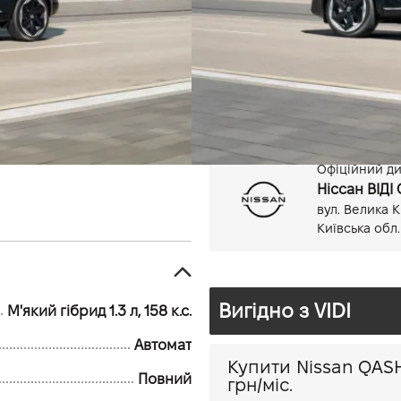
М'який гібрид, 1.3 л
Автомат
Офіційний дил
Ніссан ВІДІ
вул. Велика К
Київська обл.
Вигідно з VIDI
М'який гібрид 1.3 л, 158 к.с.
Автомат
Повний
грн/міс.