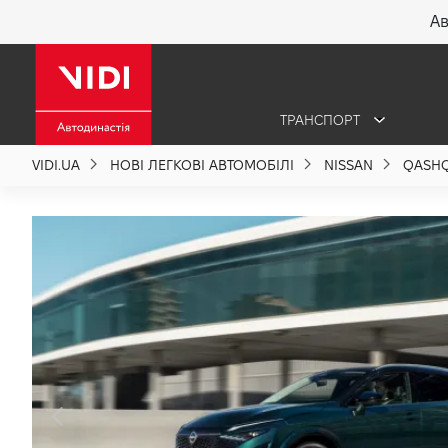
Ав
X
ТРАНСПОРТ
Про компанію
VIDI.UA
НОВІ ЛЕГКОВІ АВТОМОБІЛІ
NISSAN
QASHQ
Акції %
Новини
Політика якості
Вакансії