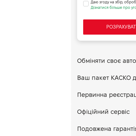
190
Даю згоду на збір, обро
Дізнатися більше про уго
4
РОЗРАХУВАТ
Первинна реєстраці
Офіційний сервіс
Подовжена гаранті