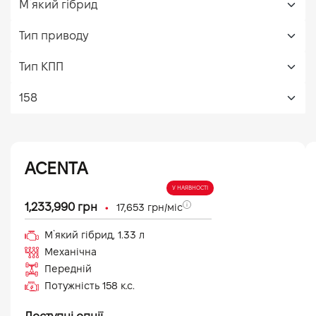
ACENTA
У НАЯВНОСТІ
•
1,233,990
грн
17,653
грн/міс
М`який гібрид
,
1.33
л
Механічна
Передній
Потужність
158
к.с.