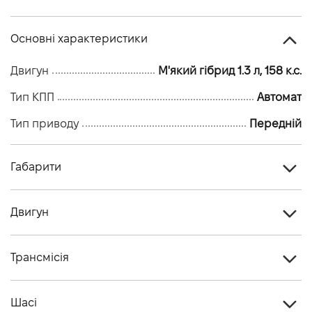
Основні характеристики
Двигун
М'який гібрид 1.3 л, 158 к.с.
Тип КПП
Автомат
Тип приводу
Передній
Габарити
Тип кузова
Кросовер
Двигун
Кiлькiсть дверей, шт
5
Тип палива
М'який гібрид
Висота, мм
1625
Трансмісія
Cтандарт токсичності
Евро-6
Довжина, мм
4425
Тип приводу
Передній
Двигун
HR13 (турбо)
Шасі
Ширина, мм
1848/2084