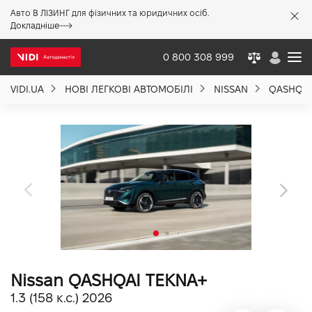
Авто В ЛІЗИНГ для фізичних та юридичних осіб.
X
Докладніше
0 800 308 999
VIDI.UA
НОВІ ЛЕГКОВІ АВТОМОБІЛІ
NISSAN
QASHQAI
Про компанію
Акції %
Новини
Політика якості
Nissan QASHQAI TEKNA+
Вакансії
1.3 (158 к.с.) 2026