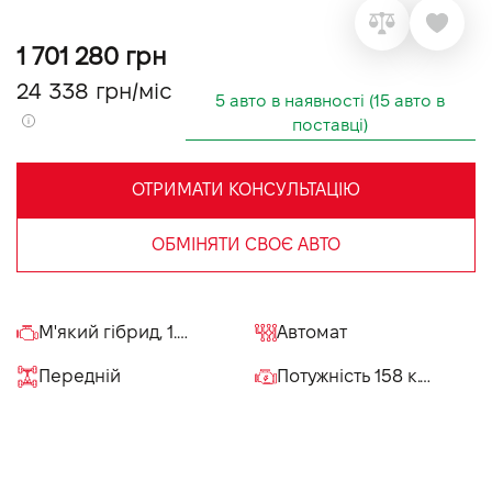
VIDI Кар'єра
1 701 280 грн
24 338 грн/міс
Контакти
5 авто в наявності (15 авто в
поставці)
Підпишись на наш канал та слідкуй за
акціями, послугами та новинками
ОТРИМАТИ КОНСУЛЬТАЦІЮ
ОБМІНЯТИ СВОЄ АВТО
М'який гібрид, 1.3 л
Автомат
Передній
Потужність 158 к.с.