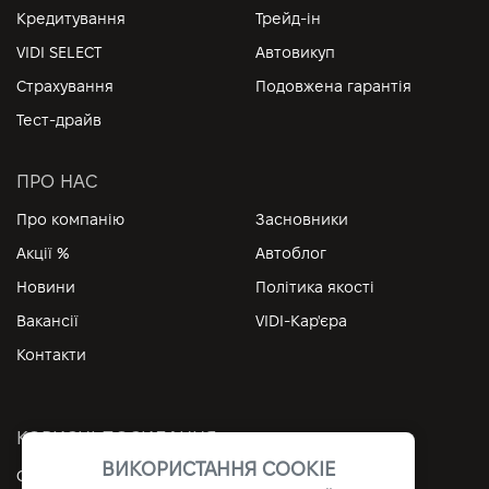
Кредитування
Трейд-ін
VIDI SELECT
Автовикуп
Страхування
Подовжена гарантія
Тест-драйв
ПРО НАС
Про компанію
Засновники
Акції %
Автоблог
Новини
Політика якості
Вакансії
VIDI-Кар'єра
Контакти
КОРИСНІ ПОСИЛАННЯ
ВИКОРИСТАННЯ COOKIE
Особистий кабінет
Контакти