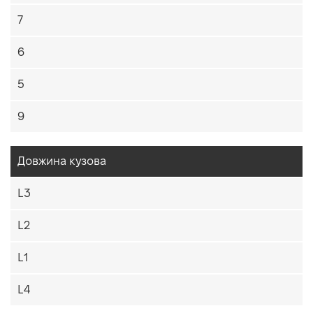
7
6
5
9
Довжина кузова
L3
L2
L1
L4