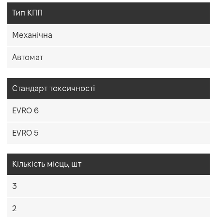
Тип КПП
Механічна
Автомат
Cтандарт токсичності
EVRO 6
EVRO 5
Кiлькiсть мiсць, шт
3
2