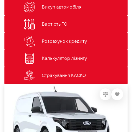
Викуп автомобіля
Вартість ТО
Розрахунок кредиту
Калькулятор лізингу
Страхування КАСКО