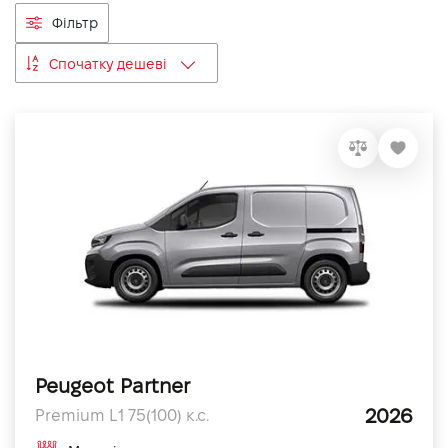
VIDI Кар'єра
Фільтр
Спочатку дешеві
Контакти
Підпишись на наш канал та слідкуй за
акціями, послугами та новинками
Peugeot Partner
2026
Premium L1 75(100) к.с.