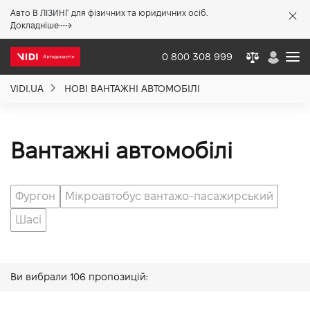
Авто В ЛІЗИНГ для фізичних та юридичних осіб.
X
Докладніше
0 800 308 999
VIDI.UA
НОВІ ВАНТАЖНІ АВТОМОБІЛІ
Про компанію
Акції %
Вантажні автомобілі
Новини
Фургон
Мікроавтобус вантажо-пасажирський
Шасі
Політика якості
Ви вибрали
106
пропозицій:
Вакансії