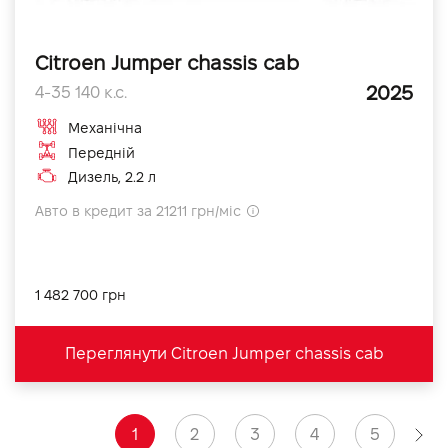
Citroen Jumper chassis cab
2025
4-35 140 к.с.
Механічна
Передній
Дизель, 2.2 л
Авто в кредит за 21211 грн/міс
1 482 700 грн
Переглянути Citroen Jumper chassis cab
1
2
3
4
5