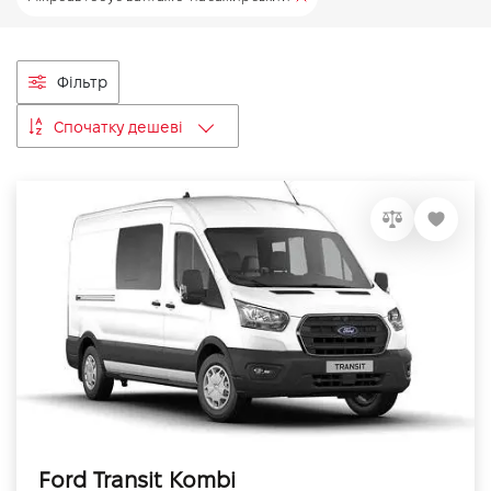
VIDI Кар'єра
Фільтр
Контакти
Спочатку дешеві
Підпишись на наш канал та слідкуй за
акціями, послугами та новинками
Ford Transit Kombi