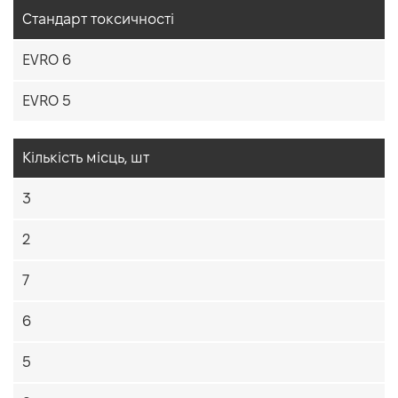
Cтандарт токсичності
EVRO 6
EVRO 5
Кiлькiсть мiсць, шт
3
2
7
6
5