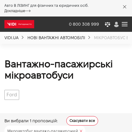
Авто В ЛІЗИНГ для фізичних та юридичних осіб.
X
Докладніше
0 800 308 999
VIDI.UA
НОВІ ВАНТАЖНІ АВТОМОБІЛІ
МІКРОАВТОБУС В
Про компанію
Акції %
Вантажно-пасажирські
мікроавтобуси
Новини
Ford
Політика якості
Вакансії
Ви вибрали
1
пропозицій:
Скасувати все
Мікроавтобус вантажо-пасажирський