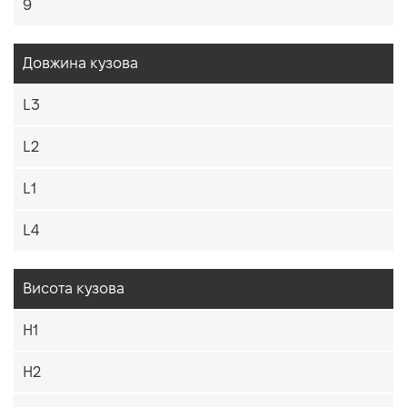
9
Довжина кузова
L3
L2
L1
L4
Висота кузова
H1
H2