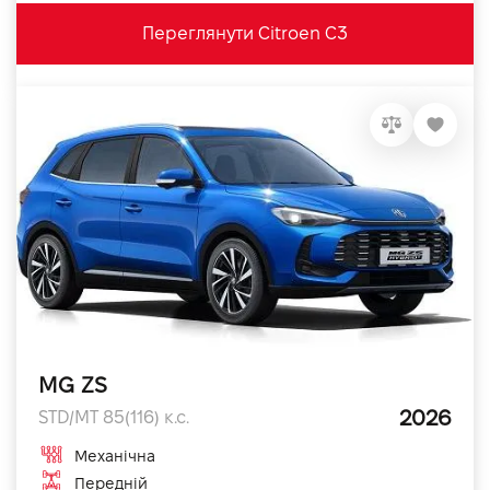
Переглянути Citroen C3
MG ZS
2026
STD/MT 85(116) к.с.
Механічна
Передній