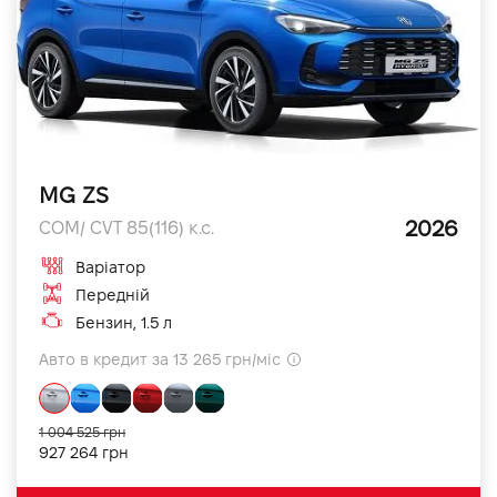
MG ZS
2026
COM/ CVT 85(116) к.с.
Варіатор
Передній
Бензин, 1.5 л
Авто в кредит за 13 265 грн/міс
1 004 525 грн
927 264 грн