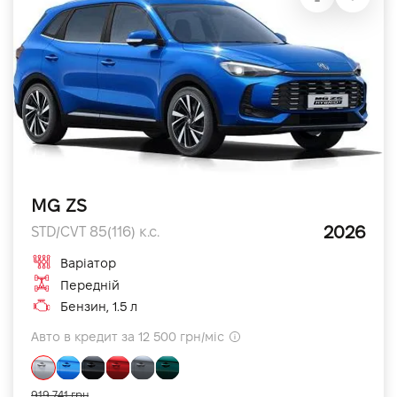
MG ZS
2026
STD/CVT 85(116) к.с.
Варіатор
Передній
Бензин, 1.5 л
Авто в кредит за 12 500 грн/міс
919 741 грн