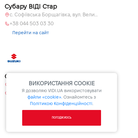
Субару ВІДІ Стар
с. Софіївська Борщагівка, вул. Велика Кільцева, 60 А
+38 044 503 03 30
Перейти на сайт
Сузукі ВІДІ Гранд
ВИКОРИСТАННЯ COOKIE
08131, Київська обл., с. Софіївська Борщагівка, вул. Велика Кільцева, 60
Я дозволяю
VIDI.UA
використовувати
+38 044 503 33 06
файли «cookie».
Ознайомтесь з
Перейти на сайт
Політикою Конфіденційності
.
ПОГОДЖУЮСЬ