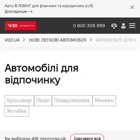
Авто В ЛІЗИНГ для фізичних та юридичних осіб.
X
Докладніше
0 800 308 999
VIDI.UA
НОВІ ЛЕГКОВІ АВТОМОБІЛІ
АВТОМОБІЛІ ДЛЯ В
Про компанію
Акції %
Автомобілі для
відпочинку
Новини
Кросовер
Пікап
Позашляховик
Мінівен
Політика якості
Хетчбек
Вакансії
Ви вибрали
418
пропозицій:
Скасувати все