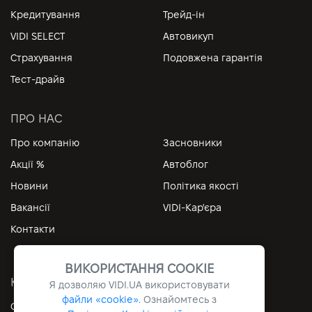
Кредитування
Трейд-ін
VIDI SELECT
Автовикуп
Страхування
Подовжена гарантія
Тест-драйв
ПРО НАС
Про компанію
Засновники
Акції %
Автоблог
Новини
Політика якості
Вакансії
VIDI-Кар'єра
Контакти
ВИКОРИСТАННЯ COOKIE
КОРИСНІ ПОСИЛАННЯ
Я дозволяю
VIDI.UA
використовувати
файли «cookie».
Ознайомтесь з
Особистий кабінет
Контакти