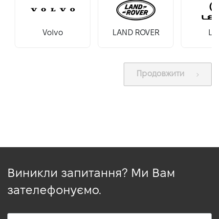
VIDI Кар'єра
Volvo
LAND ROVER
Le
Контакти
Підпишись на наш канал та слідкуй за
Продовжити
акціями, послугами та новинками
Виникли запитання? Ми Вам
зателефонуємо.