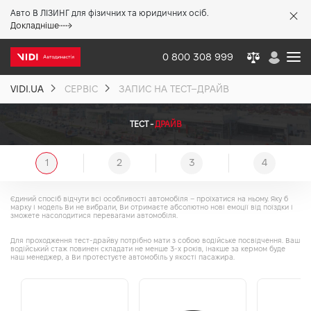
Авто В ЛІЗИНГ для фізичних та юридичних осіб.
X
Докладніше
0 800 308 999
VIDI.UA
СЕРВІС
ЗАПИС НА ТЕСТ–ДРАЙВ
Про компанію
ТЕСТ -
ДРАЙВ
Акції %
1
2
3
4
Новини
Єдиний спосіб відчути всі особливості автомобіля – проїхатися на ньому. Яку б
марку і модель Ви не вибрали, Ви отримаєте абсолютно нові емоції від поїздки і
зможете насолодитися перевагами автомобіля.
Політика якості
Для проходження тест-драйву потрібно мати з собою водійське посвідчення. Ваш
водійський стаж повинен складати не менше 3-х років, інакше за кермом буде
наш менеджер, а Ви протестуєте автомобіль у якості пасажира.
Вакансії