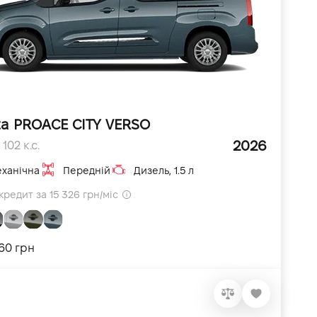
ta PROACE CITY VERSO
2026
102 к.с.
ханічна
Передній
Дизель, 1.5 л
кредит за 15 326 грн/міс
360 грн