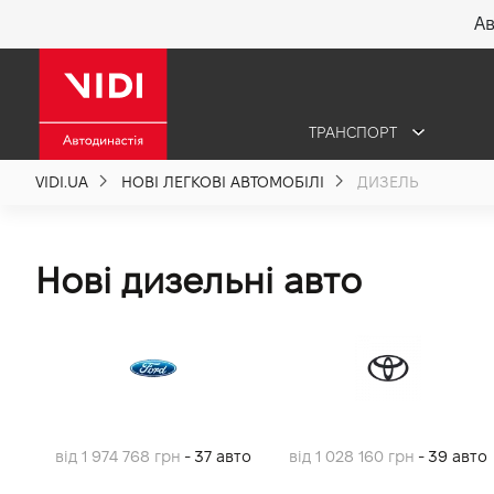
Ав
X
ТРАНСПОРТ
Про компанію
VIDI.UA
НОВІ ЛЕГКОВІ АВТОМОБІЛІ
ДИЗЕЛЬ
Акції %
Нові дизельні авто
Новини
Політика якості
Вакансії
від 1 974 768 грн
- 37 авто
від 1 028 160 грн
- 39 авто