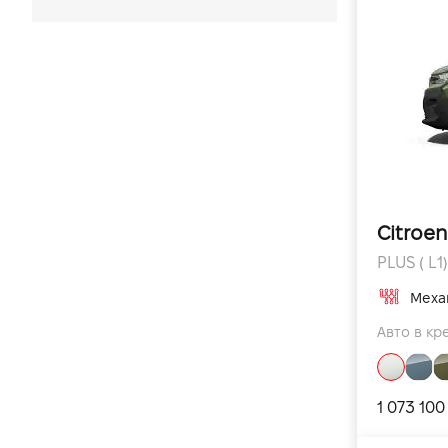
Економічні автомобілі
Автомобілі для таксі
Citroe
PLUS ( L1)
Меха
Авто в кре
1 073 100