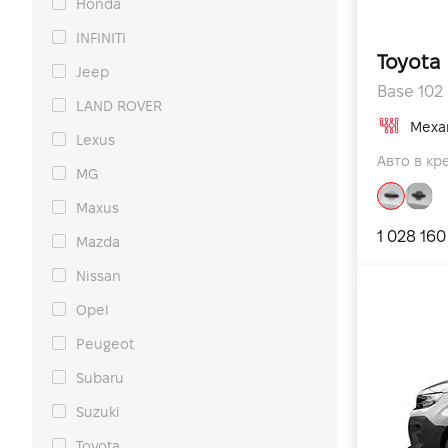
Honda
INFINITI
Toyota
Jeep
Base 102 
LAND ROVER
Меха
Lexus
Авто в кре
MG
Maxus
1 028 160
Mazda
Nissan
Opel
Peugeot
Subaru
Suzuki
Toyota