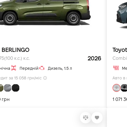
n BERLINGO
Toyo
2026
75(100 к.с.) к.с.
Combi 
нічна
Передній
Дизель, 1.5 л
Ме
дит за 15 058 грн/міс
Авто в 
0 грн
1 071 