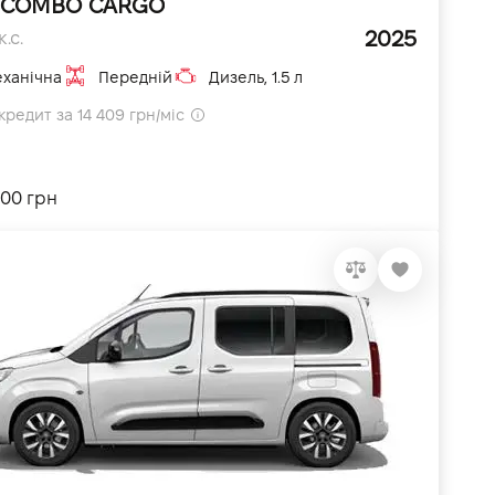
 COMBO CARGO
2025
к.с.
ханічна
Передній
Дизель, 1.5 л
кредит за 14 409 грн/міс
200 грн