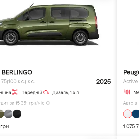
n BERLINGO
Peuge
2025
 75(100 к.с.) к.с.
Active 
нічна
Передній
Дизель, 1.5 л
Ме
дит за 15 351 грн/міс
Авто в 
 грн
1 075 