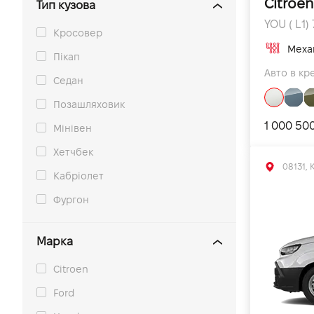
Citroe
Тип кузова
YOU ( L1) 
Кросовер
Меха
Пікап
Авто в кре
Седан
Позашляховик
1 000 50
Мінівен
Хетчбек
Кабріолет
Фургон
Марка
Citroen
Ford