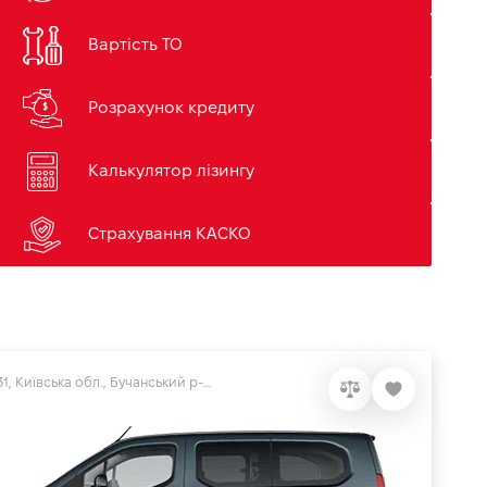
Вартість ТО
Розрахунок кредиту
Калькулятор лізингу
Страхування КАСКО
08131, Київська обл., Бучанський р-н, с.Софіївська Борщагівка, вул. Велика Кільцева, 56