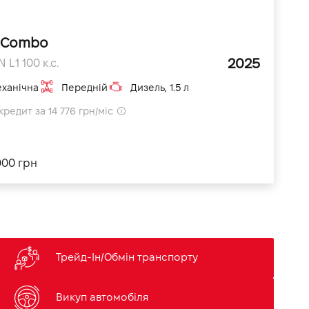
 Combo
2025
 L1 100 к.с.
ханічна
Передній
Дизель, 1.5 л
кредит за 14 776 грн/міс
900 грн
Трейд-Ін/Обмін транспорту
Викуп автомобіля