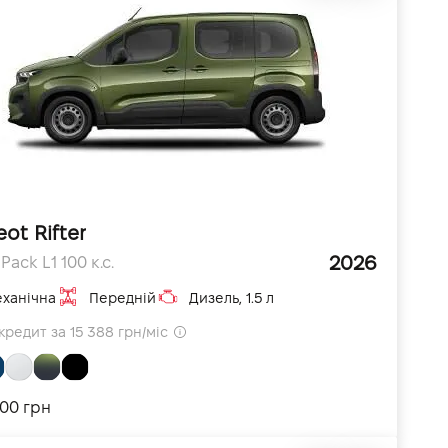
ot Rifter
2026
Pack L1 100 к.с.
ханічна
Передній
Дизель, 1.5 л
кредит за 15 388 грн/міс
700 грн