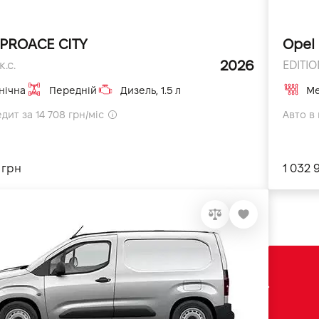
 PROACE CITY
Opel
2026
к.с.
EDITION
нічна
Передній
Дизель, 1.5 л
Ме
дит за 14 708 грн/міс
Авто в 
 грн
1 032 