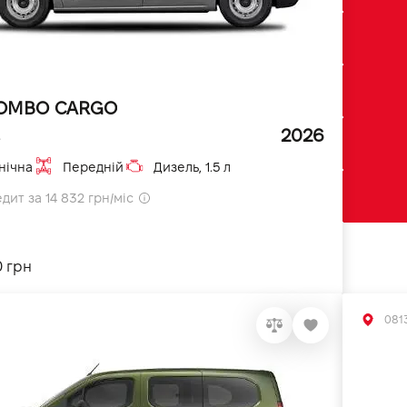
COMBO CARGO
2026
.
нічна
Передній
Дизель, 1.5 л
дит за 14 832 грн/міс
0 грн