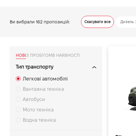
VIDI Кар'єра
Ви вибрали
162
пропозицій:
Скасувати все
Дизель
Контакти
Підпишись на наш канал та слідкуй за
акціями, послугами та новинками
НОВІ
З ПРОБІГОМ
В НАЯВНОСТІ
Тип транспорту
Легкові автомобілі
Вантажна техніка
Автобуси
Мото техніка
Водна техніка