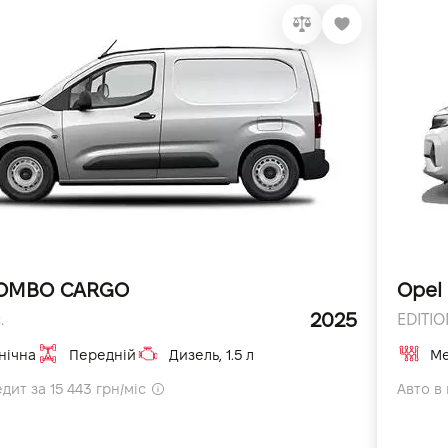
COMBO CARGO
Opel
2025
.
EDITION
нічна
Передній
Дизель, 1.5 л
Ме
дит за 15 443 грн/міс
Авто в 