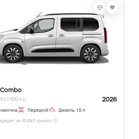
 Combo
2026
 L1 100 к.с.
ханічна
Передній
Дизель, 1.5 л
кредит за 15 493 грн/міс