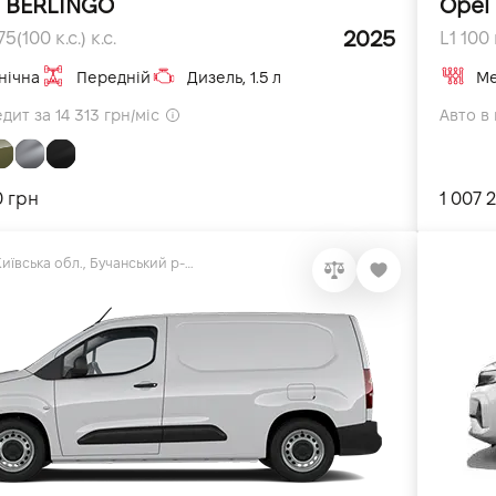
n BERLINGO
Opel
2025
75(100 к.с.) к.с.
L1 100 
нічна
Передній
Дизель, 1.5 л
Ме
дит за 14 313 грн/міс
Авто в 
0 грн
1 007 
08131, Київська обл., Бучанський р-н, с.Софіївська Борщагівка, вул. Велика Кільцева, 56