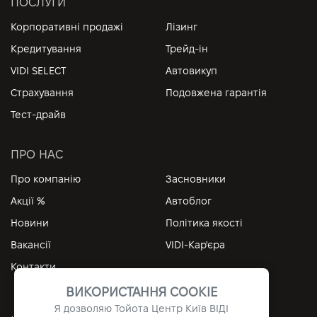
ПОСЛУГИ
Корпоративні продажі
Лізинг
Кредитування
Трейд-ін
VIDI SELECT
Автовикуп
Страхування
Подовжена гарантія
Тест-драйв
ПРО НАС
Про компанію
Засновники
Акції %
Автоблог
Новини
Політика якості
Вакансії
VIDI-Кар'єра
Контакти
ВИКОРИСТАННЯ COOKIE
Я дозволяю Тойота Центр Київ ВІДІ