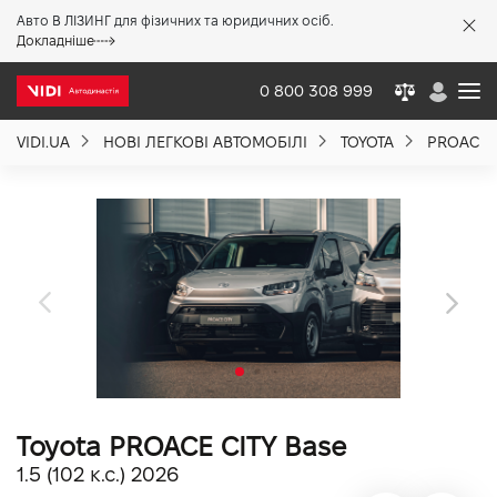
Авто В ЛІЗИНГ для фізичних та юридичних осіб.
X
Докладніше
0 800 308 999
VIDI.UA
НОВІ ЛЕГКОВІ АВТОМОБІЛІ
TOYOTA
PROACE 
Про компанію
Акції %
Новини
Політика якості
Toyota PROACE CITY Base
Вакансії
1.5 (102 к.с.) 2026