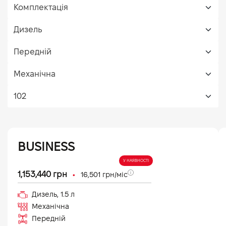
BUSINESS
У НАЯВНОСТІ
•
1,153,440
грн
16,501
грн/міс
Дизель
,
1.5
л
Механічна
Передній