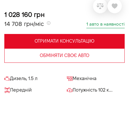
VIDI Кар'єра
1 028 160 грн
14 708 грн/міс
1 авто в наявності
Контакти
ОТРИМАТИ КОНСУЛЬТАЦІЮ
Підпишись на наш канал та слідкуй за
акціями, послугами та новинками
ОБМІНЯТИ СВОЄ АВТО
Дизель, 1.5 л
Механічна
Передній
Потужність 102 к.с.