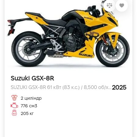
Suzuki GSX-8R
2025
SUZUKI GSX-8R 61 кВт (83 к.с.) / 8,500 об/хв к.с.
2 циліндр
776 см3
205 кг