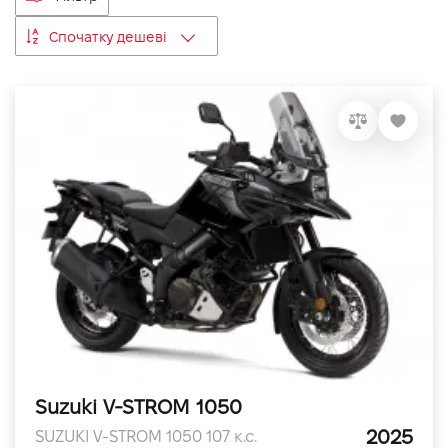
VIDI Кар'єра
Спочатку дешеві
Контакти
Підпишись на наш канал та слідкуй за
акціями, послугами та новинками
Suzuki V-STROM 1050
2025
SUZUKI V-STROM 1050 107 к.с.