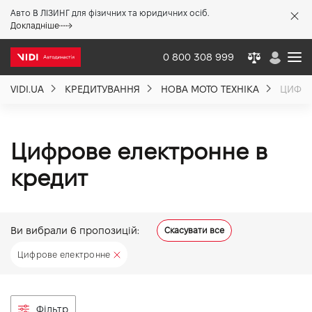
Авто В ЛІЗИНГ для фізичних та юридичних осіб.
X
Докладніше
0 800 308 999
VIDI.UA
КРЕДИТУВАННЯ
НОВА МОТО ТЕХНІКА
ЦИФРО
Про компанію
Акції %
Цифрове електронне в
кредит
Новини
Ви вибрали
6
пропозицій:
Скасувати все
Політика якості
Цифрове електронне
Вакансії
Фільтр