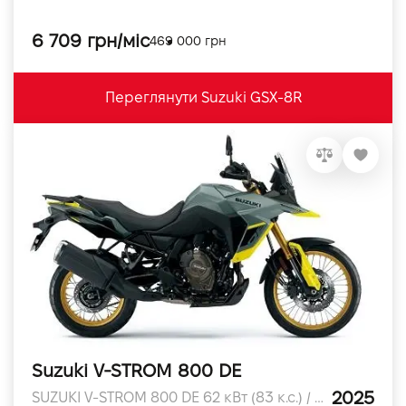
6 709 грн/міс
469 000 грн
Переглянути Suzuki GSX-8R
Suzuki V-STROM 800 DE
2025
SUZUKI V-STROM 800 DE 62 кВт (83 к.с.) / 8,500 об/хв к.с.