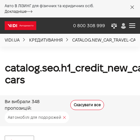
Авто В ЛІЗИНГ для фізичних та юридичних осіб.
X
Докладніше
0 800 308 999
VIDI.UA
КРЕДИТУВАННЯ
CATALOG.NEW_CAR_TRAVEL-CAR
Про компанію
Акції %
catalog.seo.h1_credit_new_ca
cars
Новини
Ви вибрали
348
Політика якості
Скасувати все
пропозицій:
Автомобілі для подорожей
Вакансії