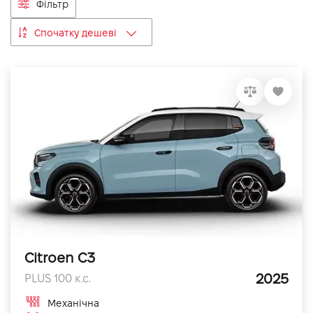
Фільтр
VIDI Кар'єра
Спочатку дешеві
Контакти
Підпишись на наш канал та слідкуй за
акціями, послугами та новинками
Citroen C3
2025
PLUS 100 к.с.
Механічна