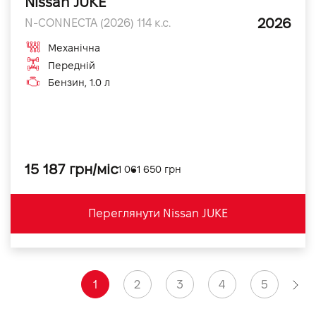
Nissan JUKE
2026
N-CONNECTA (2026) 114 к.с.
Механічна
Передній
Бензин, 1.0 л
15 187 грн/міс
1 061 650 грн
Переглянути Nissan JUKE
1
2
3
4
5