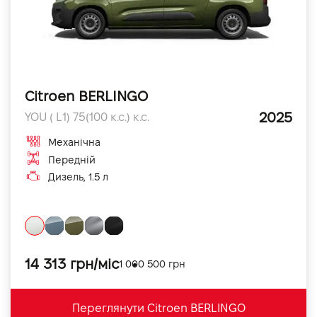
Citroen BERLINGO
2025
YOU ( L1) 75(100 к.с.) к.с.
Механічна
Передній
Дизель, 1.5 л
14 313 грн/міс
1 000 500 грн
Переглянути Citroen BERLINGO