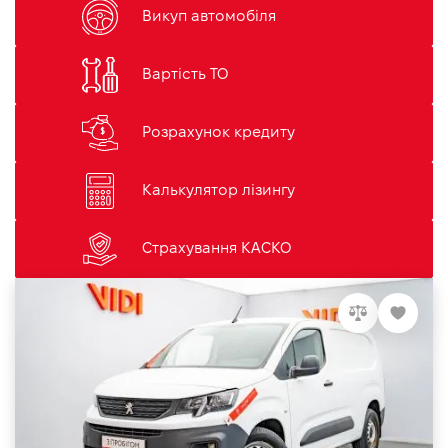
Викуп автомобіля
Вартість ТО
Розрахунок кредиту
Калькулятор лізингу
Страхування КАСКО