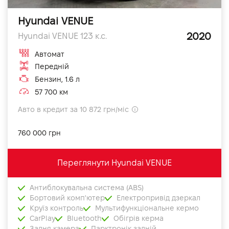
Hyundai VENUE
2020
Hyundai VENUE 123 к.с.
Автомат
Передній
Бензин, 1.6 л
57 700 км
Авто в кредит за 10 872 грн/міс
760 000 грн
Переглянути Hyundai VENUE
Антиблокувальна система (ABS)
Бортовий комп'ютер
Електропривід дзеркал
Круїз контроль
Мультифункціональне кермо
CarPlay
Bluetooth
Обігрів керма
Задня камера
Парктронік задній