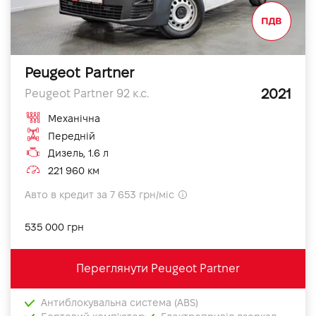
Peugeot Partner
2021
Peugeot Partner 92 к.с.
Механічна
Передній
Дизель, 1.6 л
221 960 км
Авто в кредит за 7 653 грн/міс
535 000 грн
Переглянути Peugeot Partner
Антиблокувальна система (ABS)