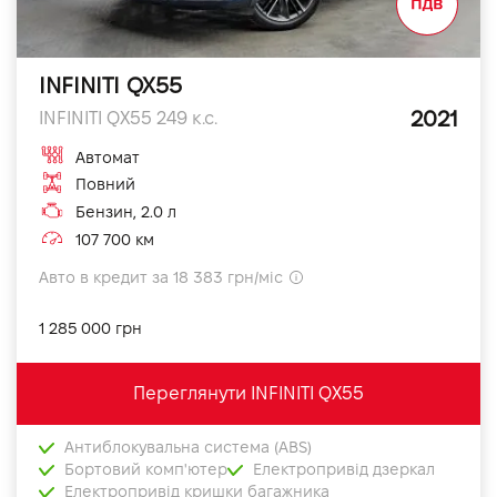
INFINITI QX55
2021
INFINITI QX55 249 к.с.
Автомат
Повний
Бензин, 2.0 л
107 700 км
Авто в кредит за 18 383 грн/міс
1 285 000 грн
Переглянути INFINITI QX55
Антиблокувальна система (ABS)
Бортовий комп'ютер
Електропривід дзеркал
Електропривід кришки багажника