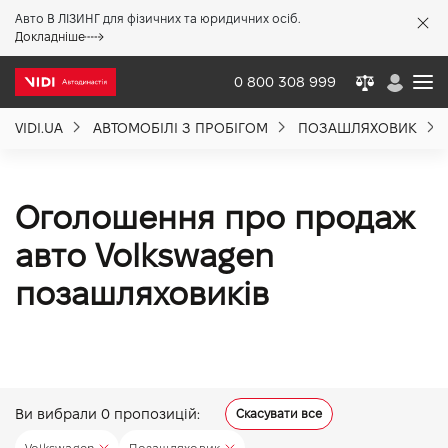
Авто В ЛІЗИНГ для фізичних та юридичних осіб.
X
Докладніше
0 800 308 999
VIDI.UA
АВТОМОБІЛІ З ПРОБІГОМ
ПОЗАШЛЯХОВИК
Про компанію
Акції %
Оголошення про продаж
авто Volkswagen
Новини
позашляховиків
Політика якості
Вакансії
Ви вибрали
0
пропозицій:
Скасувати все