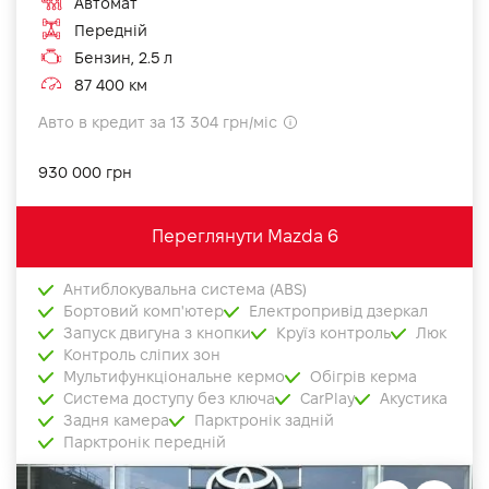
Автомат
Передній
Бензин, 2.5 л
87 400 км
Авто в кредит за 13 304 грн/міс
930 000 грн
Переглянути Mazda 6
Антиблокувальна система (ABS)
Бортовий комп'ютер
Електропривід дзеркал
Запуск двигуна з кнопки
Круїз контроль
Люк
Контроль сліпих зон
Мультифункціональне кермо
Обігрів керма
Система доступу без ключа
CarPlay
Акустика
Задня камера
Парктронік задній
Парктронік передній