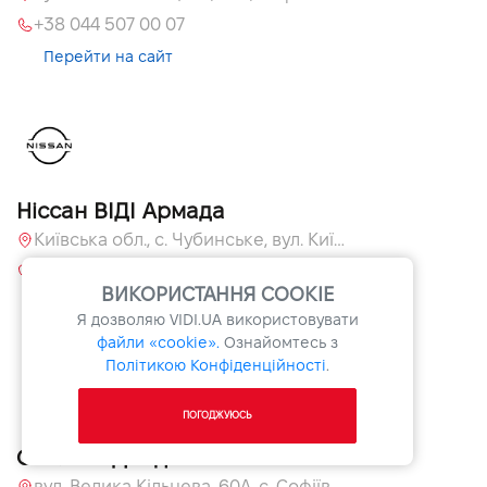
+38 044 507 00 07
Перейти на сайт
Ніссан ВІДІ Армада
Київська обл., c. Чубинське, вул. Київська, 55
+380 44 591 70 31
ВИКОРИСТАННЯ COOKIE
Перейти на сайт
Я дозволяю
VIDI.UA
використовувати
файли «cookie».
Ознайомтесь з
Політикою Конфіденційності
.
ПОГОДЖУЮСЬ
Опель ВІДІ Адванс
вул. Велика Кільцева, 60А, с. Софіївська Борщагівка