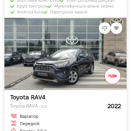
Бортовий комп'ютер
Електропривід дзеркал
Круїз контроль
Мультифункціональне кермо
Android Auto
Парктронік задній
Toyota RAV4
2022
Toyota RAV4 - к.с.
Варіатор
Передній