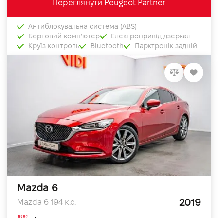
Переглянути Peugeot Partner
Антиблокувальна система (ABS)
Бортовий комп'ютер
Електропривід дзеркал
Круїз контроль
Bluetooth
Парктронік задній
Mazda 6
2019
Mazda 6 194 к.с.