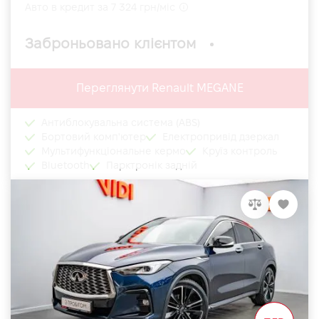
Авто в кредит за 7 324 грн/міс
Заброньовано клієнтом
Переглянути Renault MEGANE
Антиблокувальна система (ABS)
Бортовий комп'ютер
Електропривід дзеркал
Мультифункціональне кермо
Круїз контроль
Bluetooth
Парктронік задній