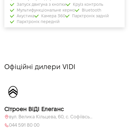
Запуск двигуна з кнопки
Круїз контроль
Мультифункціональне кермо
Bluetooth
Акустика
Камера 360
Парктронік задній
Парктронік передній
Офіційні дилери VIDI
Сітроен ВІДІ Елеганс
вул. Велика Кільцева, 60, с. Софіївська Борщагівка, Київська обл., 08131
044 591 80 00