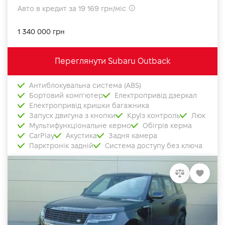
Авто в кредит за 19 169 грн/міс
1 340 000 грн
Переглянути Subaru Outback
Антиблокувальна система (ABS)
Бортовий комп'ютер
Електропривід дзеркал
Електропривід кришки багажника
Запуск двигуна з кнопки
Круїз контроль
Люк
Мультифункціональне кермо
Обігрів керма
CarPlay
Акустика
Задня камера
Парктронік задній
Система доступу без ключа