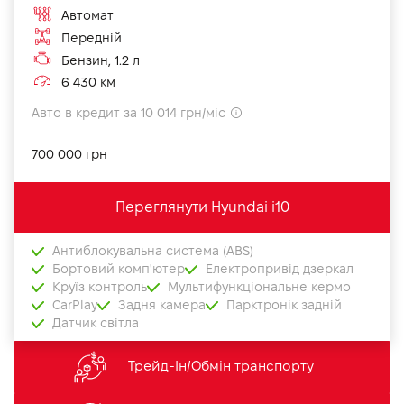
Автомат
Передній
Бензин, 1.2 л
6 430 км
Авто в кредит за 10 014 грн/міс
700 000 грн
Переглянути Hyundai i10
Антиблокувальна система (ABS)
Бортовий комп'ютер
Електропривід дзеркал
Круїз контроль
Мультифункціональне кермо
CarPlay
Задня камера
Парктронік задній
Датчик світла
Трейд-Ін/Обмін транспорту