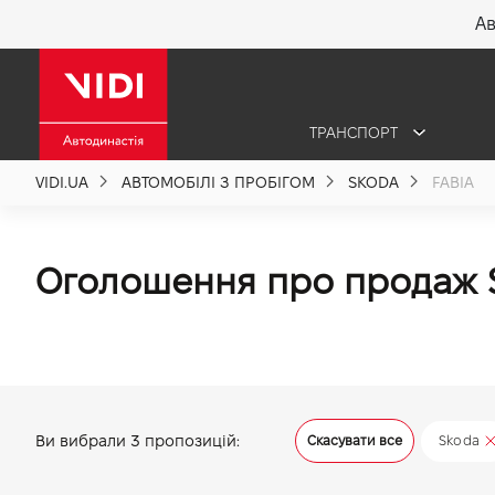
Ав
X
ТРАНСПОРТ
Про компанію
VIDI.UA
АВТОМОБІЛІ З ПРОБІГОМ
SKODA
FABIA
Акції %
Оголошення про продаж S
Новини
Політика якості
Ви вибрали
3
пропозицій:
Скасувати все
Skoda
Вакансії