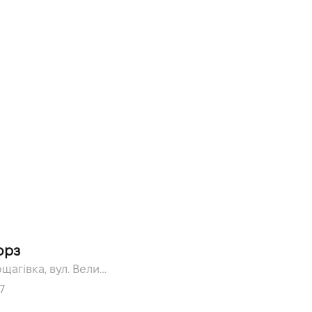
орз
с. Софіївська Борщагівка, вул. Велика Кільцева, 60а
7