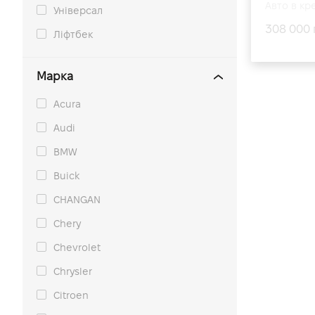
Авто в кре
Універсал
308 000 
Ліфтбек
Марка
Acura
Audi
BMW
Buick
CHANGAN
Chery
Chevrolet
Chrysler
Citroen