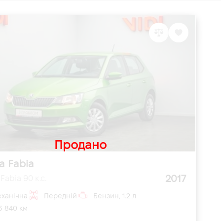
Продано
a Fabia
2017
Fabia 90 к.с.
ханічна
Передній
Бензин, 1.2 л
3 840 км