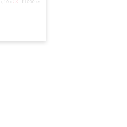
, 1.0 л
111 000 км