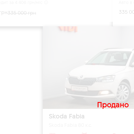
дит за 4 406 грн/міс
Авто в 
335 0
грн
335 000 грн
Продано
Skoda Fabia
Skoda Fabia 80 к.с.