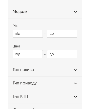
Модель
Fabia
Рік
Superb
-
Rapid
Octavia
Ціна
-
Karoq
Roomster
Тип палива
YETI
KAMIQ
Бензин
Тип приводу
KODIAQ
Дизель
Передній
CitiGo
Тип КПП
Повний
Scala
Автомат