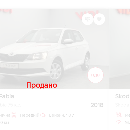
Продано
Fabia
Skod
2018
ia 75 к.с.
Skoda 
нічна
Передній
Бензин, 1.0 л
Ме
0 км
16