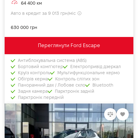
64 400 км
Авто в кредит за 9 013 грн/міс
630 000 грн
Переглянути Ford Escape
Антиблокувальна система (ABS)
Бортовий комп'ютер
Електропривід дзеркал
Круїз контроль
Мультифункціональне кермо
Обігрів керма
Контроль сліпих зон
Панорамний дах / Лобове скло
Bluetooth
Задня камера
Парктронік задній
Парктронік передній