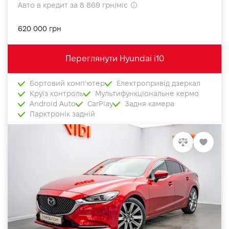
Авто в кредит за 8 869 грн/міс
620 000 грн
Переглянути Hyundai i10
Бортовий комп'ютер
Електропривід дзеркал
Круїз контроль
Мультифункціональне кермо
Android Auto
CarPlay
Задня камера
Парктронік задній