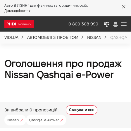
Авто В ЛІЗИНГ для фізичних та юридичних осіб.
X
Докладніше
0 800 308 999
VIDI.UA
АВТОМОБІЛІ З ПРОБІГОМ
NISSAN
QASHQAI-
Про компанію
Акції %
Оголошення про продаж
Nissan Qashqai e-Power
Новини
Політика якості
Ви вибрали
0
пропозицій:
Скасувати все
Вакансії
Nissan
Qashqai e-Power