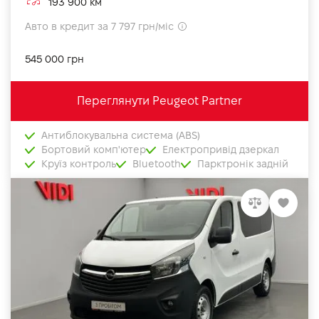
193 900 км
Авто в кредит за 7 797 грн/міс
545 000 грн
Переглянути Peugeot Partner
Антиблокувальна система (ABS)
Бортовий комп'ютер
Електропривід дзеркал
Круїз контроль
Bluetooth
Парктронік задній