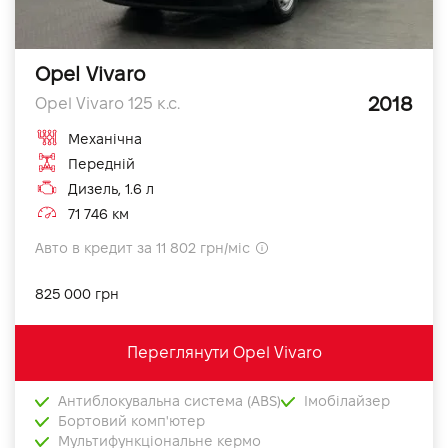
Opel Vivaro
2018
Opel Vivaro 125 к.с.
Механічна
Передній
Дизель, 1.6 л
71 746 км
Авто в кредит за 11 802 грн/міс
825 000 грн
Переглянути Opel Vivaro
Антиблокувальна система (ABS)
Імобілайзер
Бортовий комп'ютер
Мультифункціональне кермо