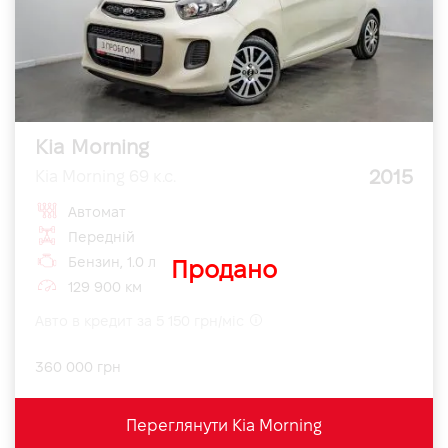
Kia Morning
2015
Kia Morning 69 к.с.
Автомат
Передній
Бензин, 1.0 л
Продано
129 900 км
Авто в кредит за 5 150 грн/міс
360 000 грн
Переглянути Kia Morning