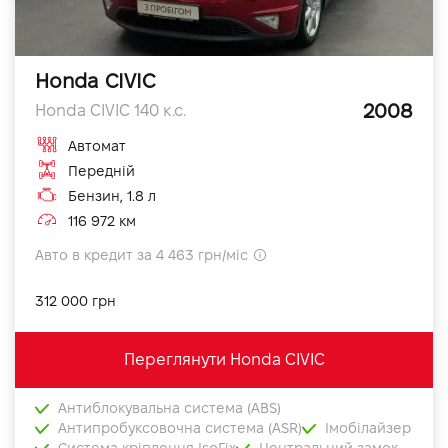
Honda CIVIC
2008
Honda CIVIC 140 к.с.
Автомат
Передній
Бензин, 1.8 л
116 972 км
Авто в кредит за 4 463 грн/міс
312 000 грн
Переглянути Honda CIVIC
Антиблокувальна система (ABS)
Антипробуксовочна система (ASR)
Імобілайзер
Система кріплення IsoFix
Центральний замок