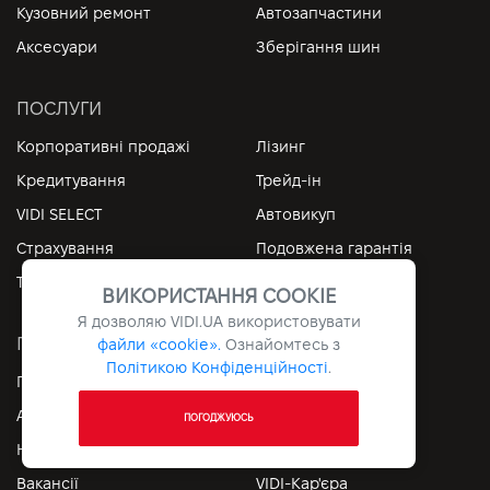
Кузовний ремонт
Автозапчастини
Аксесуари
Зберігання шин
ПОСЛУГИ
Корпоративні продажі
Лізинг
Кредитування
Трейд-ін
VIDI SELECT
Автовикуп
Страхування
Подовжена гарантія
Тест-драйв
ВИКОРИСТАННЯ COOKIE
Я дозволяю
VIDI.UA
використовувати
ПРО НАС
файли «cookie».
Ознайомтесь з
Політикою Конфіденційності
.
Про компанію
Засновники
Акції %
Автоблог
ПОГОДЖУЮСЬ
Новини
Політика якості
Вакансії
VIDI-Кар'єра