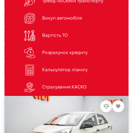
Трейд-Ін/Обмін транспорту
Викуп автомобіля
Вартість ТО
Розрахунок кредиту
Калькулятор лізингу
Страхування КАСКО