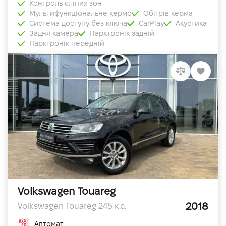
Контроль сліпих зон
Мультифункціональне кермо
Обігрів керма
Система доступу без ключа
CarPlay
Акустика
Задня камера
Парктронік задній
Парктронік передній
Volkswagen Touareg
2018
Volkswagen Touareg 245 к.с.
Автомат