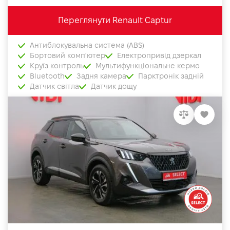
Переглянути Renault Captur
Антиблокувальна система (ABS)
Бортовий комп'ютер
Електропривід дзеркал
Круїз контроль
Мультифункціональне кермо
Bluetooth
Задня камера
Парктронік задній
Датчик світла
Датчик дощу