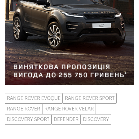
VIDI Кар'єра
Контакти
Підпишись на наш канал та слідкуй за
акціями, послугами та новинками
RANGE ROVER EVOQUE
RANGE ROVER SPORT
RANGE ROVER
RANGE ROVER VELAR
DISCOVERY SPORT
DEFENDER
DISCOVERY