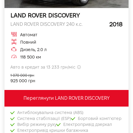
LAND ROVER DISCOVERY
2018
LAND ROVER DISCOVERY 240 к.с.
Автомат
Повний
Дизель, 2.0 л
118 500 км
Авто в кредит за 13 233 грн/міс
1 070 000 грн
925 000 грн
Переглянути LAND ROVER DISCOVERY
Антиблокувальна система (ABS)
Система стабілізації (ESP)
Бортовий комп'ютер
Вибір режиму руху
Електропривід дзеркал
Електропривід кришки багажника