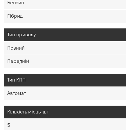
Бензин
Гібрид
Тип приводу
Повний
Передній
Тип КПП
Автомат
Кiлькiсть мiсць, шт
5