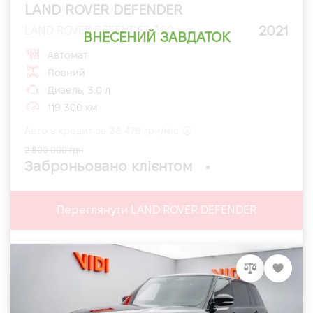
LAND ROVER DEFENDER
2021
LAND ROVER DEFENDER 300 к.с.
ВНЕСЕНИЙ ЗАВДАТОК
Автомат
Повний
Дизель, 3.0 л
119 300 км
Авто в кредит за 36 479 грн/міс
2 800 000 грн
Заброньовано клієнтом
Переглянути LAND ROVER DEFENDER