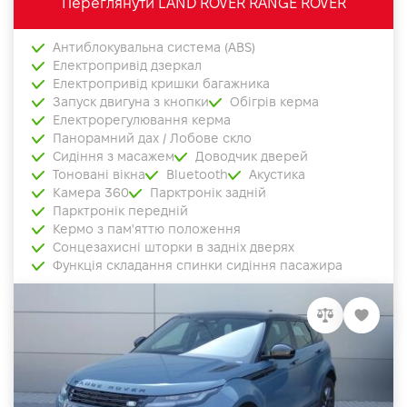
Переглянути LAND ROVER RANGE ROVER
Антиблокувальна система (ABS)
Електропривід дзеркал
Електропривід кришки багажника
Запуск двигуна з кнопки
Обігрів керма
Електрорегулювання керма
Панорамний дах / Лобове скло
Сидіння з масажем
Доводчик дверей
Тоновані вікна
Bluetooth
Акустика
Камера 360
Парктронік задній
Парктронік передній
Кермо з пам'яттю положення
Сонцезахисні шторки в задніх дверях
Функція складання спинки сидіння пасажира