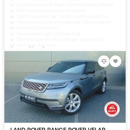
Бортовий комп'ютер
Електропривід дзеркал
Електропривід кришки багажника
Адаптивний круїз
Запуск двигуна з кнопки
Мультифункціональне кермо
Обігрів керма
Контроль сліпих зон
Панорамний дах / Лобове скло
Система доступу без ключа
Камера 360
CarPlay
Акустика