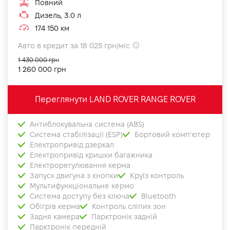
Повний
Дизель, 3.0 л
174 150 км
Авто в кредит за 18 025 грн/міс
1 430 000 грн
1 260 000 грн
Переглянути LAND ROVER RANGE ROVER
Антиблокувальна система (ABS)
Система стабілізації (ESP)
Бортовий комп'ютер
Електропривід дзеркал
Електропривід кришки багажника
Електрорегулювання керма
Запуск двигуна з кнопки
Круїз контроль
Мультифункціональне кермо
Система доступу без ключа
Bluetooth
Обігрів керма
Контроль сліпих зон
Задня камера
Парктронік задній
Парктронік передній