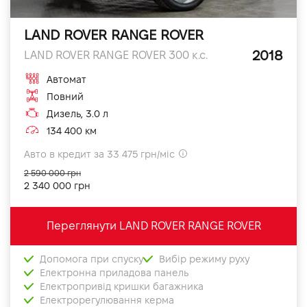
LAND ROVER RANGE ROVER
2018
LAND ROVER RANGE ROVER 300 к.с.
Автомат
Повний
Дизель, 3.0 л
134 400 км
Авто в кредит за 33 475 грн/міс
2 590 000 грн
2 340 000 грн
Переглянути LAND ROVER RANGE ROVER
Допомога при спуску
Вибір режиму руху
Електронна приладова панель
Електропривід кришки багажника
Електрорегулювання керма