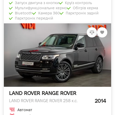
Запуск двигуна з кнопки
Круїз контроль
Мультифункціональне кермо
Обігрів керма
Bluetooth
Камера 360
Парктронік задній
Парктронік передній
LAND ROVER RANGE ROVER
2014
LAND ROVER RANGE ROVER 258 к.с.
Автомат