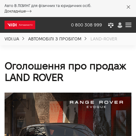
Авто В ЛІЗИНГ для фізичних та юридичних осіб.
X
Докладніше
0 800 308 999
VIDI.UA
АВТОМОБІЛІ З ПРОБІГОМ
LAND-ROVER
Про компанію
Акції %
Оголошення про продаж
LAND ROVER
Новини
Політика якості
Вакансії