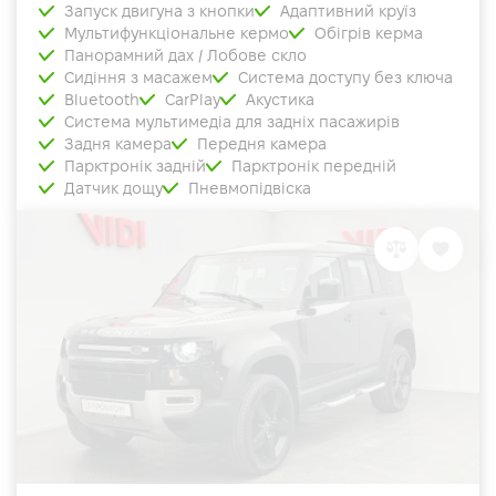
Запуск двигуна з кнопки
Адаптивний круїз
Мультифункціональне кермо
Обігрів керма
Панорамний дах / Лобове скло
Сидіння з масажем
Система доступу без ключа
Bluetooth
CarPlay
Акустика
Система мультимедіа для задніх пасажирів
Задня камера
Передня камера
Парктронік задній
Парктронік передній
Датчик дощу
Пневмопідвіска