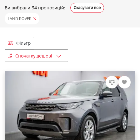
Ви вибрали
34
пропозицій:
Скасувати все
LAND ROVER
Фільтр
Спочатку дешеві