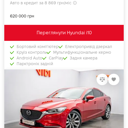
Авто в кредит за 8 869 грн/міс
620 000 грн
Переглянути Hyundai i10
Бортовий комп'ютер
Електропривід дзеркал
Круїз контроль
Мультифункціональне кермо
Android Auto
CarPlay
Задня камера
Парктронік задній