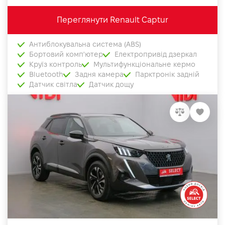
Переглянути Renault Captur
Антиблокувальна система (ABS)
Бортовий комп'ютер
Електропривід дзеркал
Круїз контроль
Мультифункціональне кермо
Bluetooth
Задня камера
Парктронік задній
Датчик світла
Датчик дощу