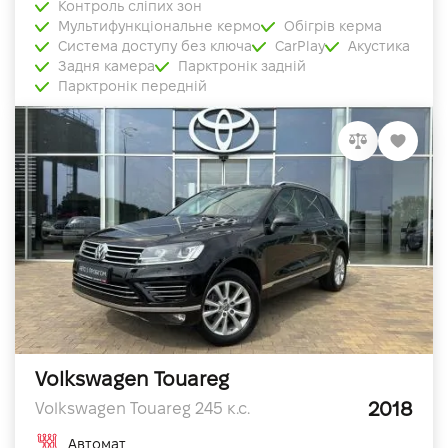
Контроль сліпих зон
Мультифункціональне кермо
Обігрів керма
Система доступу без ключа
CarPlay
Акустика
Задня камера
Парктронік задній
Парктронік передній
Volkswagen Touareg
2018
Volkswagen Touareg 245 к.с.
Автомат