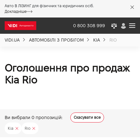
Авто В ЛІЗИНГ для фізичних та юридичних осіб.
X
Докладніше
0 800 308 999
VIDI.UA
АВТОМОБІЛІ З ПРОБІГОМ
KIA
RIO
Про компанію
Акції %
Оголошення про продаж
Kia Rio
Новини
Політика якості
Ви вибрали
0
пропозицій:
Скасувати все
Вакансії
Kia
Rio