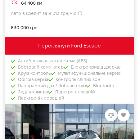
64 400 км
Авто в кредит за 9 013 грн/міс
630 000 грн
Переглянути Ford Escape
Антиблокувальна система (ABS)
Бортовий комп'ютер
Електропривід дзеркал
Круїз контроль
Мультифункціональне кермо
Обігрів керма
Контроль сліпих зон
Панорамний дах / Лобове скло
Bluetooth
Задня камера
Парктронік задній
Парктронік передній