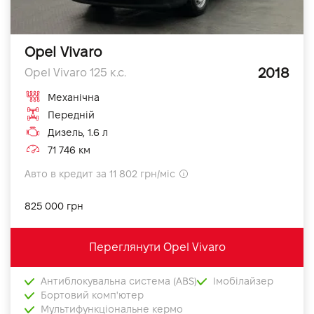
Opel Vivaro
2018
Opel Vivaro 125 к.с.
Механічна
Передній
Дизель, 1.6 л
71 746 км
Авто в кредит за 11 802 грн/міс
825 000 грн
Переглянути Opel Vivaro
Антиблокувальна система (ABS)
Імобілайзер
Бортовий комп'ютер
Мультифункціональне кермо