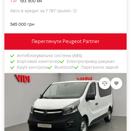
193 900 км
Авто в кредит за 7 797 грн/міс
545 000 грн
Переглянути Peugeot Partner
Антиблокувальна система (ABS)
Бортовий комп'ютер
Електропривід дзеркал
Круїз контроль
Bluetooth
Парктронік задній