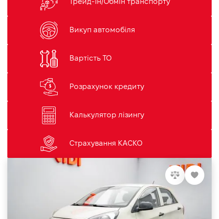
Трейд-Ін/Обмін транспорту
Викуп автомобіля
Вартість ТО
Розрахунок кредиту
Калькулятор лізингу
Страхування КАСКО