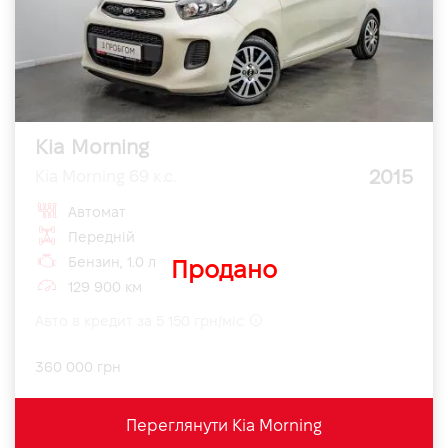
Kia Morning
2015
Kia Morning 69 к.с.
Автомат
Передній
Бензин, 1.0 л
Продано
129 900 км
Авто в кредит за 5 150 грн/міс
360 000 грн
Переглянути Kia Morning