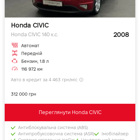
Honda CIVIC
2008
Honda CIVIC 140 к.с.
Автомат
Передній
Бензин, 1.8 л
116 972 км
Авто в кредит за 4 463 грн/міс
312 000 грн
Переглянути Honda CIVIC
Антиблокувальна система (ABS)
Антипробуксовочна система (ASR)
Імобілайзер
Система кріплення IsoFix
Центральний замок