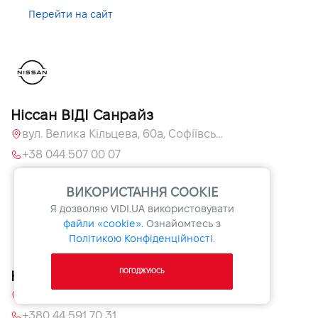
Перейти на сайт
Ніссан ВІДІ Санрайз
вул. Велика Кільцева, 60а, Софіївська Борщагівка, Київська обл.
+38 044 507 00 07
Перейти на сайт
ВИКОРИСТАННЯ COOKIE
Я дозволяю
VIDI.UA
використовувати
файли «cookie».
Ознайомтесь з
Політикою Конфіденційності
.
ПОГОДЖУЮСЬ
Ніссан ВІДІ Армада
Київська обл., c. Чубинське, вул. Київська, 55
+380 44 591 70 31