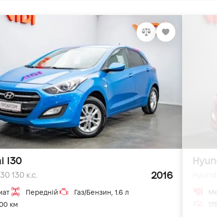
i I30
Hyun
2016
30 130 к.с.
Hyunda
мат
Передній
Газ/Бензин, 1.6 л
Ме
00 км
17