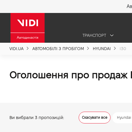
Ав
X
ТРАНСПОРТ
Про компанію
VIDI.UA
АВТОМОБІЛІ З ПРОБІГОМ
HYUNDAI
I30
Акції %
Оголошення про продаж H
Новини
Політика якості
Ви вибрали
3
пропозицій:
Скасувати все
Hyundai
Вакансії