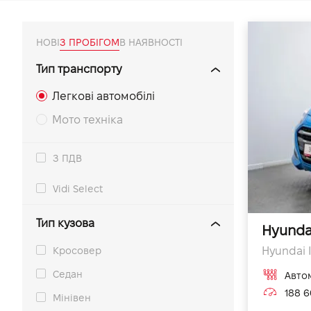
VIDI Кар'єра
НОВІ
З ПРОБІГОМ
В НАЯВНОСТІ
Контакти
Тип транспорту
Легкові автомобілі
Підпишись на наш канал та слідкуй за
акціями, послугами та новинками
Мото техніка
З ПДВ
Vidi Select
Тип кузова
Hyunda
Кросовер
Hyundai I
Седан
Авто
188 6
Мінівен