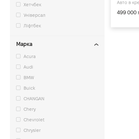
Авто в кре
Хетчбек
499 000 
Універсал
Ліфтбек
Марка
Acura
Audi
BMW
Buick
CHANGAN
Chery
Chevrolet
Chrysler