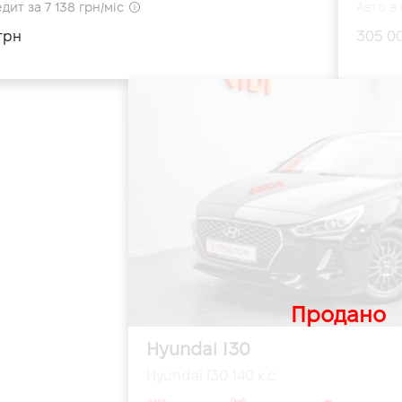
дит за 7 138 грн/міс
Авто в 
грн
305 0
Продано
Hyundai I30
Hyundai I30 140 к.с.