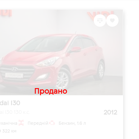
Продано
dai I30
2012
i I30 130 к.с.
ханічна
Передній
Бензин, 1.6 л
9 322 км