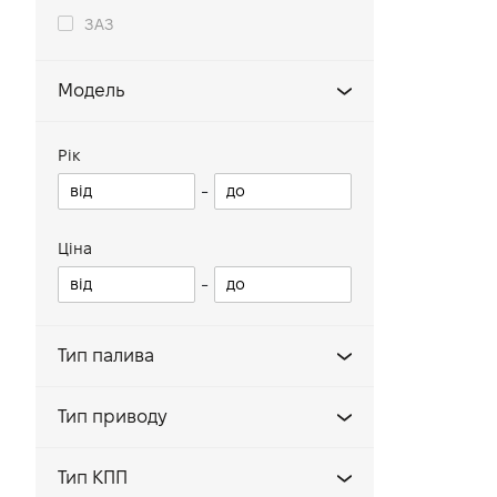
ЗАЗ
Модель
I30
Рік
Elantra
-
Accent
Tucson
Ціна
-
Sonata
i10
Тип палива
Santa Fe
Getz
Бензин
Тип приводу
i20
Газ/Бензин
Задній
IX35
Дизель
Тип КПП