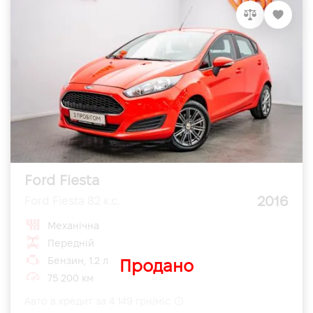
Ford Fiesta
2016
Ford Fiesta 82 к.с.
Механічна
Передній
Бензин, 1.2 л
Продано
75 200 км
Авто в кредит за 4 149 грн/міс