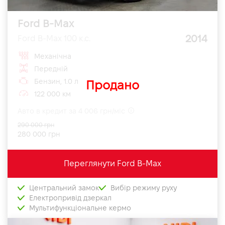
Ford B-Max
2014
Ford B-Max 100 к.с.
Механічна
Передній
Бензин, 1.0 л
Продано
122 000 км
Авто в кредит за 4 006 грн/міс
290 000 грн
280 000 грн
Переглянути Ford B-Max
Центральний замок
Вибір режиму руху
Електропривід дзеркал
Мультифункціональне кермо