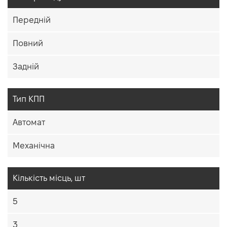
Передній
Повний
Задній
Тип КПП
Автомат
Механічна
Кiлькiсть мiсць, шт
5
3