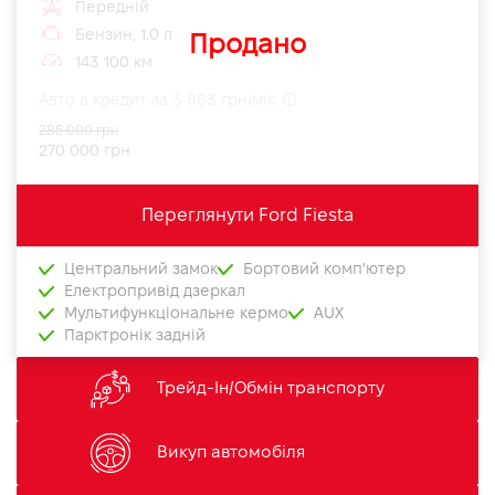
Передній
Бензин, 1.0 л
Продано
143 100 км
Авто в кредит за 3 863 грн/міс
285 000 грн
270 000 грн
Переглянути Ford Fiesta
Центральний замок
Бортовий комп'ютер
Електропривід дзеркал
Мультифункціональне кермо
AUX
Парктронік задній
Трейд-Ін/Обмін транспорту
Викуп автомобіля