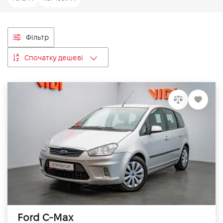
VIDI Кар'єра
Фільтр
Контакти
Спочатку дешеві
Підпишись на наш канал та слідкуй за
акціями, послугами та новинками
Ford C-Max