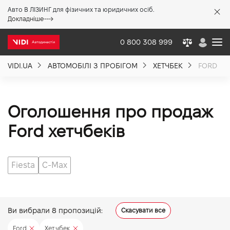
Авто В ЛІЗИНГ для фізичних та юридичних осіб.
X
Докладніше
0 800 308 999
VIDI.UA
АВТОМОБІЛІ З ПРОБІГОМ
ХЕТЧБЕК
FORD
Про компанію
Акції %
Оголошення про продаж
Ford хетчбеків
Новини
Fiesta
C-Max
Політика якості
Вакансії
Ви вибрали
8
пропозицій:
Скасувати все
Ford
Хетчбек