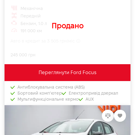
Механічна
Передній
Бензин, 1.0 л
Продано
191 000 км
Авто в кредит за 3 505 грн/міс
245 000 грн
Переглянути Ford Focus
Антиблокувальна система (ABS)
Бортовий комп'ютер
Електропривід дзеркал
Мультифункціональне кермо
AUX