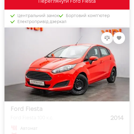
Переглянути Ford Fiesta
Центральний замок
Бортовий комп'ютер
Електропривід дзеркал
Ford Fiesta
2014
Ford Fiesta 100 к.с.
Автомат