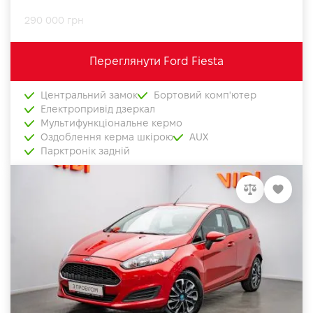
290 000 грн
Переглянути Ford Fiesta
Центральний замок
Бортовий комп'ютер
Електропривід дзеркал
Мультифункціональне кермо
Оздоблення керма шкірою
AUX
Парктронік задній