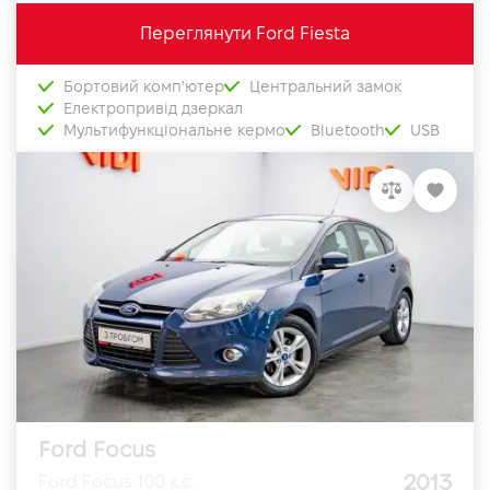
Переглянути Ford Fiesta
Бортовий комп'ютер
Центральний замок
Електропривід дзеркал
Мультифункціональне кермо
Bluetooth
USB
Ford Focus
2013
Ford Focus 100 к.с.