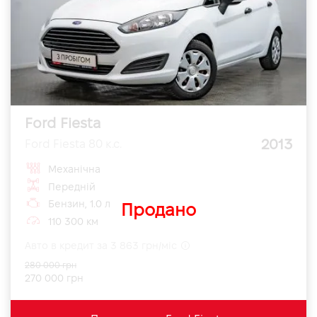
Ford Fiesta
2013
Ford Fiesta 80 к.с.
Механічна
Передній
Бензин, 1.0 л
Продано
110 300 км
Авто в кредит за 3 863 грн/міс
280 000 грн
270 000 грн