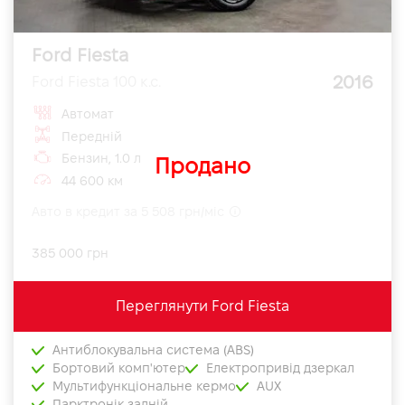
Ford Fiesta
2016
Ford Fiesta 100 к.с.
Автомат
Передній
Бензин, 1.0 л
Продано
44 600 км
Авто в кредит за 5 508 грн/міс
385 000 грн
Переглянути Ford Fiesta
Антиблокувальна система (ABS)
Бортовий комп'ютер
Електропривід дзеркал
Мультифункціональне кермо
AUX
Парктронік задній