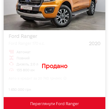
Ford Ranger
2020
Ford Ranger 170 к.с.
Автомат
Повний
Дизель, 2.0 л
Продано
135 800 км
Авто в кредит за 20 743 грн/міс
1 450 000 грн
Переглянути Ford Ranger