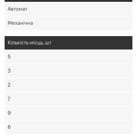
Автомат
Механічна
Кiлькiсть мiсць, шт
5
3
2
7
9
6