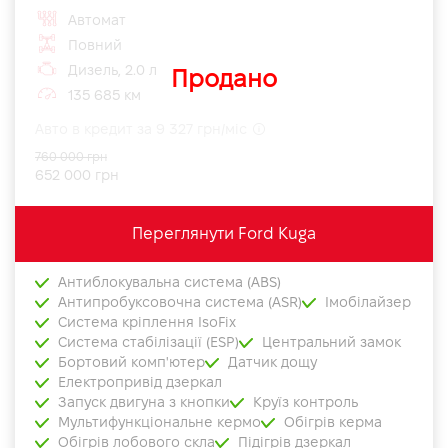
Автомат
Повний
Дизель, 2.0 л
Продано
135 685 км
Авто в кредит за 9 327 грн/міс
760 000 грн
652 000 грн
Переглянути Ford Kuga
Антиблокувальна система (ABS)
Антипробуксовочна система (ASR)
Імобілайзер
Система кріплення IsoFix
Система стабілізації (ESP)
Центральний замок
Бортовий комп'ютер
Датчик дощу
Електропривід дзеркал
Запуск двигуна з кнопки
Круїз контроль
Мультифункціональне кермо
Обігрів керма
Обігрів лобового скла
Підігрів дзеркал