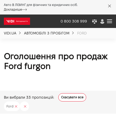
Авто В ЛІЗИНГ для фізичних та юридичних осіб.
X
Докладніше
0 800 308 999
VIDI.UA
АВТОМОБІЛІ З ПРОБІГОМ
FORD
Про компанію
Акції %
Оголошення про продаж
Ford furgon
Новини
Політика якості
Ви вибрали
33
пропозицій:
Скасувати все
Вакансії
Ford