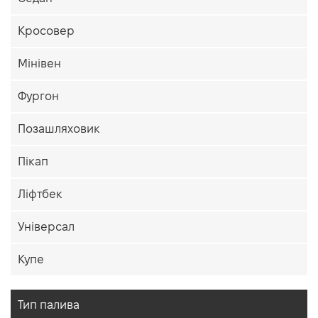
Кросовер
Мінівен
Фургон
Позашляховик
Пікап
Ліфтбек
Універсал
Купе
Тип палива