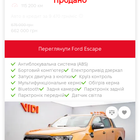
Продано
115 200 км
Авто в кредит за 9 470 грн/міс
675 000 грн
662 000 грн
Переглянути Ford Escape
Антиблокувальна система (ABS)
Бортовий комп'ютер
Електропривід дзеркал
Запуск двигуна з кнопки
Круїз контроль
Мультифункціональне кермо
Обігрів керма
Bluetooth
Задня камера
Парктронік задній
Парктронік передній
Датчик світла