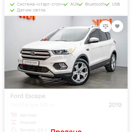
Система «старт-стоп»
AUX
Bluetooth
USB
Датчик світла
Ford Escape
2019
Ford Escape 245 к.с.
Автомат
Повний
Бензин, 2.0 л