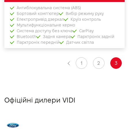
Антиблокувальна система (ABS)
Бортовий комп'ютер
Вибір режиму руху
Електропривід дзеркал
Круїз контроль
Мультифункціональне кермо
Система доступу без ключа
CarPlay
Bluetooth
Задня камера
Парктронік задній
Парктронік передній
Датчик світла
1
2
3
Офіційні дилери VIDI