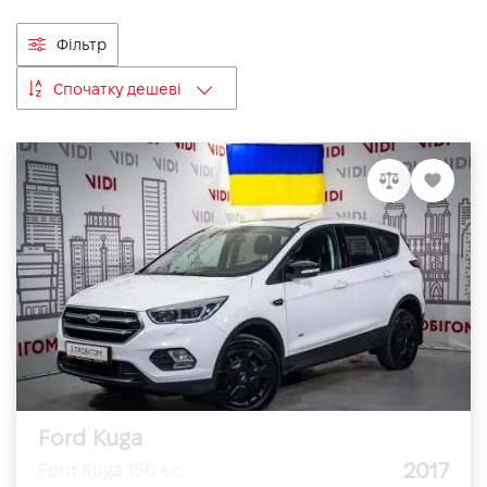
VIDI Кар'єра
Фільтр
Спочатку дешеві
Контакти
Підпишись на наш канал та слідкуй за
акціями, послугами та новинками
Ford Kuga
2017
Ford Kuga 150 к.с.