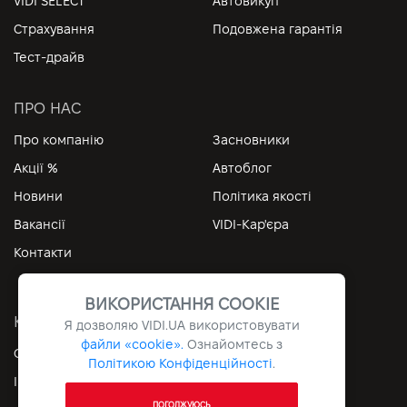
VIDI SELECT
Автовикуп
Страхування
Подовжена гарантія
Тест-драйв
ПРО НАС
Про компанію
Засновники
Акції %
Автоблог
Новини
Політика якості
Вакансії
VIDI-Кар'єра
Контакти
ВИКОРИСТАННЯ COOKIE
КОРИСНІ ПОСИЛАННЯ
Я дозволяю
VIDI.UA
використовувати
файли «cookie».
Ознайомтесь з
Особистий кабінет
Контакти
Політикою Конфіденційності
.
Інформація
Архів
ПОГОДЖУЮСЬ