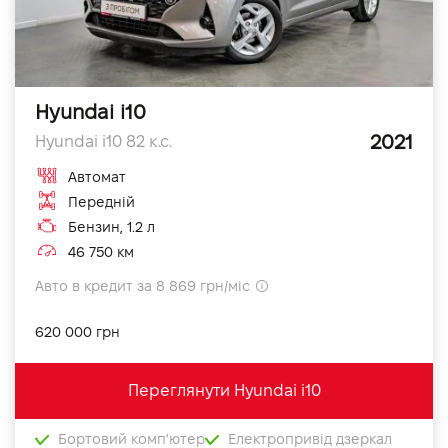
Hyundai i10
2021
Hyundai i10 82 к.с.
Автомат
Передній
Бензин, 1.2 л
46 750 км
Авто в кредит за 8 869 грн/міс
620 000 грн
Переглянути Hyundai i10
Бортовий комп'ютер
Електропривід дзеркал