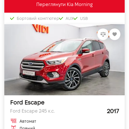
Переглянути Kia Morning
Бортовий комп'ютер
AUX
USB
Ford Escape
2017
Ford Escape 245 к.с.
Автомат
Повний