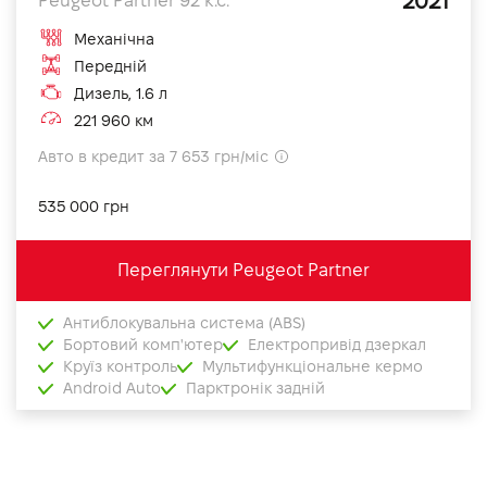
2021
Peugeot Partner 92 к.с.
Механічна
Передній
Дизель, 1.6 л
221 960 км
Авто в кредит за 7 653 грн/міс
535 000 грн
Переглянути Peugeot Partner
Антиблокувальна система (ABS)
Бортовий комп'ютер
Електропривід дзеркал
Круїз контроль
Мультифункціональне кермо
Android Auto
Парктронік задній