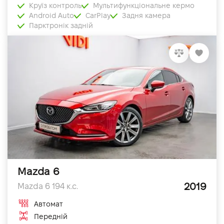
Круїз контроль
Мультифункціональне кермо
Android Auto
CarPlay
Задня камера
Парктронік задній
Mazda 6
2019
Mazda 6 194 к.с.
Автомат
Передній