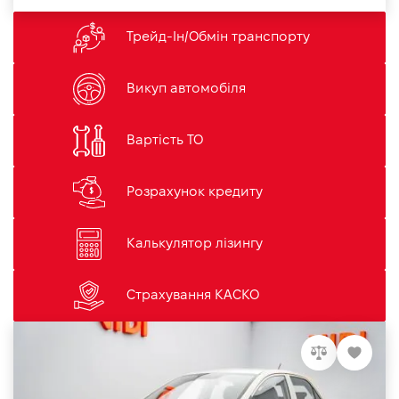
Трейд-Ін/Обмін транспорту
Викуп автомобіля
Вартість ТО
Розрахунок кредиту
Калькулятор лізингу
Страхування КАСКО