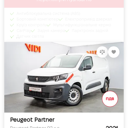
Антиблокувальна система (ABS)
Бортовий комп'ютер
Електропривід дзеркал
Круїз контроль
Мультифункціональне кермо
CarPlay
Задня камера
Парктронік задній
Датчик світла
Peugeot Partner