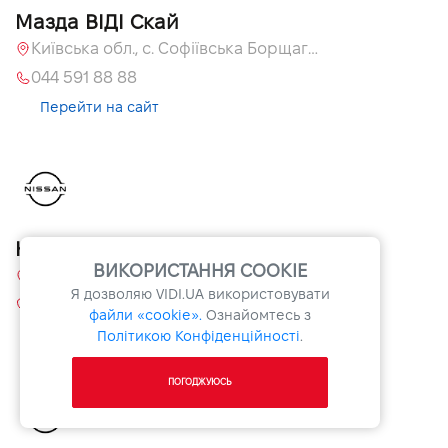
Мазда ВІДІ Скай
Київська обл., с. Софіївська Борщагівка, вул. Велика Кільцева, 60 А
044 591 88 88
Перейти на сайт
Ніссан ВІДІ Санрайз
ВИКОРИСТАННЯ COOKIE
вул. Велика Кільцева, 60а, Софіївська Борщагівка, Київська обл.
Я дозволяю
VIDI.UA
використовувати
+38 044 507 00 07
файли «cookie».
Ознайомтесь з
Перейти на сайт
Політикою Конфіденційності
.
ПОГОДЖУЮСЬ