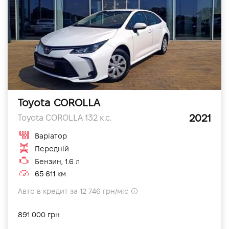
Toyota COROLLA
2021
Toyota COROLLA 132 к.с.
Варіатор
Передній
Бензин, 1.6 л
65 611 км
Авто в кредит за 12 746 грн/міс
891 000 грн