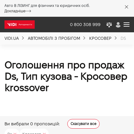
Авто В ЛІЗИНГ для фізичних та юридичних осіб.
X
Докладніше
0 800 308 999
VIDI.UA
АВТОМОБІЛІ З ПРОБІГОМ
КРОСОВЕР
DS
Про компанію
Акції %
Оголошення про продаж
Ds, Тип кузова - Кросовер
Новини
krossover
Політика якості
Вакансії
Ви вибрали
0
пропозицій:
Скасувати все