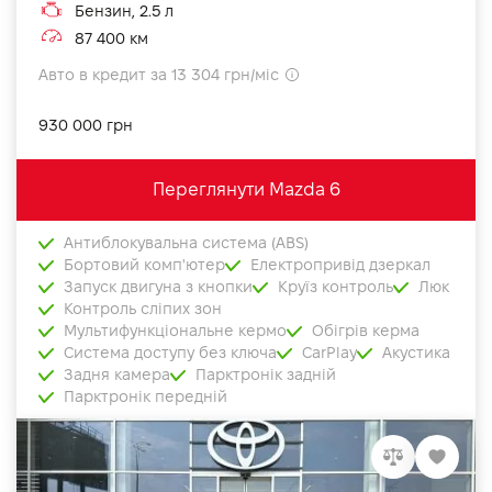
Бензин, 2.5 л
87 400 км
Авто в кредит за 13 304 грн/міс
930 000 грн
Переглянути Mazda 6
Антиблокувальна система (ABS)
Бортовий комп'ютер
Електропривід дзеркал
Запуск двигуна з кнопки
Круїз контроль
Люк
Контроль сліпих зон
Мультифункціональне кермо
Обігрів керма
Система доступу без ключа
CarPlay
Акустика
Задня камера
Парктронік задній
Парктронік передній