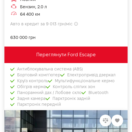
Бензин, 2.0 л
64 400 км
Авто в кредит за 9 013 грн/міс
630 000 грн
Переглянути Ford Escape
Антиблокувальна система (ABS)
Бортовий комп'ютер
Електропривід дзеркал
Круїз контроль
Мультифункціональне кермо
Обігрів керма
Контроль сліпих зон
Панорамний дах / Лобове скло
Bluetooth
Задня камера
Парктронік задній
Парктронік передній