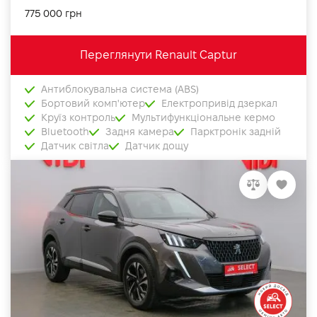
775 000 грн
Переглянути Renault Captur
Антиблокувальна система (ABS)
Бортовий комп'ютер
Електропривід дзеркал
Круїз контроль
Мультифункціональне кермо
Bluetooth
Задня камера
Парктронік задній
Датчик світла
Датчик дощу