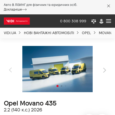
Авто В ЛІЗИНГ для фізичних та юридичних осіб.
X
Докладніше
0 800 308 999
VIDI.UA
НОВІ ВАНТАЖНІ АВТОМОБІЛІ
OPEL
MOVANO
Про компанію
Акції %
Новини
Політика якості
Opel Movano 435
Вакансії
2.2 (140 к.с.) 2026