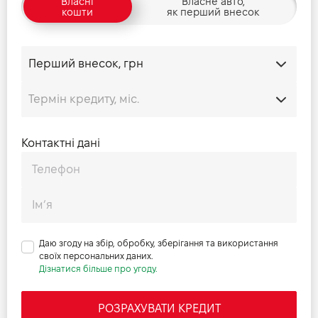
Власні
Власне авто,
Ширина заднього отвору дверей, мм
--
кошти
як перший внесок
Прайс на авто 2025 (Crew Cab)
Висота заднього отвору дверей, мм
--
Довжина кузова
L4
Прайс на авто 2025 (Dropside)
Висота кузова
H2
Прайс на авто 2025 (Panel-van)
Контактні дані
Прайс на авто 2025 (Chassi_DBL_Cab)
ТТХ (Dropside)
ТТХ (Chassis)
Даю згоду на збір, обробку, зберігання та використання
своїх персональних даних.
Дізнатися більше про угоду.
ТТХ (Crew Cab)
РОЗРАХУВАТИ КРЕДИТ