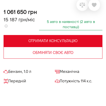
VIDI Кар'єра
1 061 650 грн
15 187 грн/міс
Контакти
5 авто в наявності (2 авто в
поставці)
Підпишись на наш канал та слідкуй за
акціями, послугами та новинками
ОТРИМАТИ КОНСУЛЬТАЦІЮ
ОБМІНЯТИ СВОЄ АВТО
Бензин, 1.0 л
Механічна
Передній
Потужність 114 к.с.