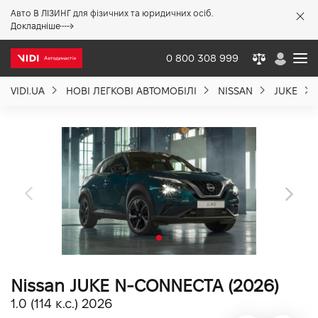
Авто В ЛІЗИНГ для фізичних та юридичних осіб.
X
Докладніше
0 800 308 999
VIDI.UA
НОВІ ЛЕГКОВІ АВТОМОБІЛІ
NISSAN
JUKE
Про компанію
Акції %
Новини
Політика якості
Nissan JUKE N-CONNECTA (2026)
Вакансії
1.0 (114 к.с.) 2026