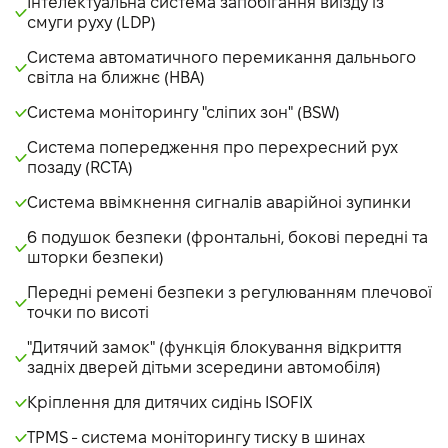
Інтелектуальна система запобігання виїзду із
смуги руху (LDP)
Система автоматичного перемикання дальнього
світла на ближнє (HBA)
Система моніторингу "сліпих зон" (BSW)
Система попередження про перехресний рух
позаду (RCTA)
Система ввімкнення сигналів аварійноі зупинки
6 подушок безпеки (фронтальні, бокові передні та
шторки безпеки)
Передні ремені безпеки з регулюванням плечової
точки по висоті
"Дитячий замок" (функція блокування відкриття
задніх дверей дітьми зсередини автомобіля)
Кріплення для дитячих сидінь ISOFIX
TPMS - система моніторингу тиску в шинах