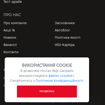
Тест-драйв
ПРО НАС
Про компанію
Засновники
Акції %
Автоблог
Новини
Політика якості
Вакансії
VIDI-Кар'єра
Контакти
ВИКОРИСТАННЯ COOKIE
КОРИСНІ ПОСИЛАННЯ
Я дозволяю Ніссан ВІДІ Санрайз
використовувати
файли «cookie».
Особистий кабінет
Контакти
Ознайомтесь з
Політикою Конфіденційності
.
Інформація
Архів
ПОГОДЖУЮСЬ
Всі права захищені © 2026. VIDI