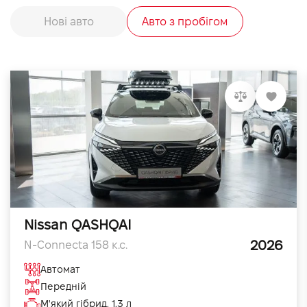
Нові авто
Авто з пробігом
Nissan QASHQAI
2026
N-Connecta 158 к.с.
Автомат
Передній
М'який гібрид, 1.3 л