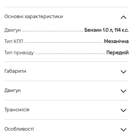
Основні характеристики
Двигун
Бензин 1.0 л, 114 к.с.
Тип КПП
Механічна
Тип приводу
Передній
Габарити
Тип кузова
Кросовер
Двигун
Кiлькiсть дверей, шт
5
Тип палива
Бензин
Висота, мм
1595
Трансмісія
Cтандарт токсичності
EURO6
Довжина, мм
4210
Тип приводу
Передній
Двигун
HR10DDT (турбо)
Особливості
Ширина, мм
1827