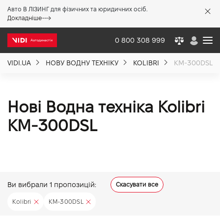
Авто В ЛІЗИНГ для фізичних та юридичних осіб.
X
Докладніше
0 800 308 999
VIDI.UA
НОВУ ВОДНУ ТЕХНІКУ
KOLIBRI
KM-300DSL
Про компанію
Акції %
Нові Водна техніка Kolibri
KM-300DSL
Новини
Політика якості
Ви вибрали
1
пропозицій:
Скасувати все
Вакансії
Kolibri
KM-300DSL