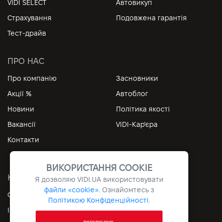
VIDI SELECT
Автовикуп
Страхування
Подовжена гарантія
Тест-драйв
ПРО НАС
Про компанію
Засновники
Акції %
Автоблог
Новини
Політика якості
Вакансії
VIDI-Кар'єра
Контакти
ВИКОРИСТАННЯ COOKIE
КОРИСНІ ПОСИЛАННЯ
Я дозволяю
VIDI.UA
використовувати
файли «cookie».
Ознайомтесь з
Особистий кабінет
Контакти
Політикою Конфіденційності
.
Інформація
Архів