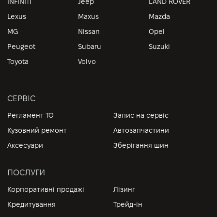
INFINITI
Jeep
LAND ROVER
Lexus
Maxus
Mazda
MG
Nissan
Opel
Peugeot
Subaru
Suzuki
Toyota
Volvo
СЕРВІС
Регламент ТО
Запис на сервіс
Кузовний ремонт
Автозапчастини
Аксесуари
Зберігання шин
ПОСЛУГИ
Корпоративні продажі
Лізинг
Кредитування
Трейд-ін