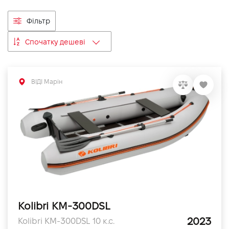
VIDI Кар'єра
Фільтр
Спочатку дешеві
Контакти
Підпишись на наш канал та слідкуй за
ВІДІ Марін
акціями, послугами та новинками
Kolibri KM-300DSL
2023
Kolibri KM-300DSL 10 к.с.